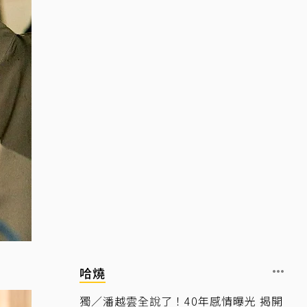
哈燒
獨／潘越雲全說了！40年感情曝光 揭開