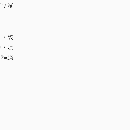
市立殯
青，該
中，她
各種絕