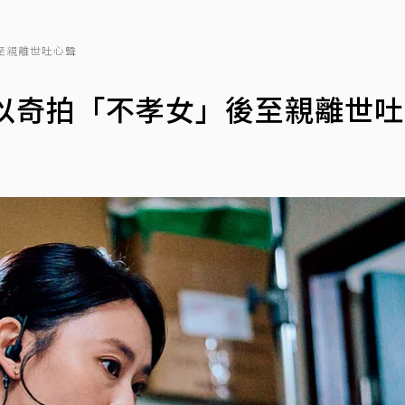
至親離世吐心聲
何以奇拍「不孝女」後至親離世