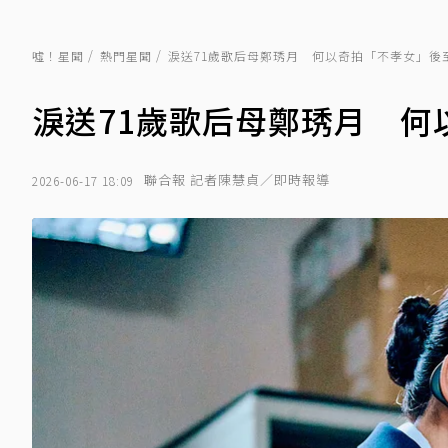
噓！星聞
熱門星聞
淚送71歲歌后母鄭琇月 何以奇拍「不孝女」後
淚送71歲歌后母鄭琇月 
聯合報 記者陳慧貞／即時報導
2026-06-17 18:09