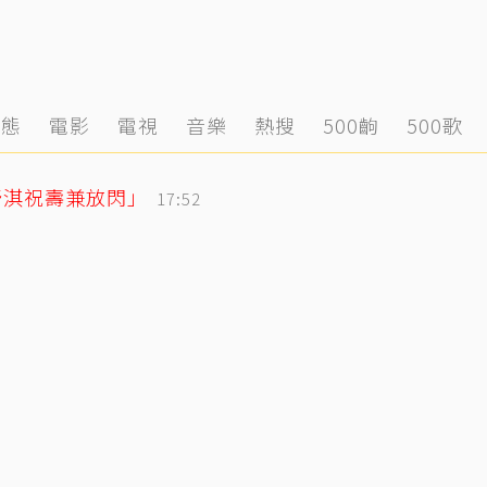
動態
電影
電視
音樂
熱搜
500齣
500歌
舒淇祝壽兼放閃」
17:52