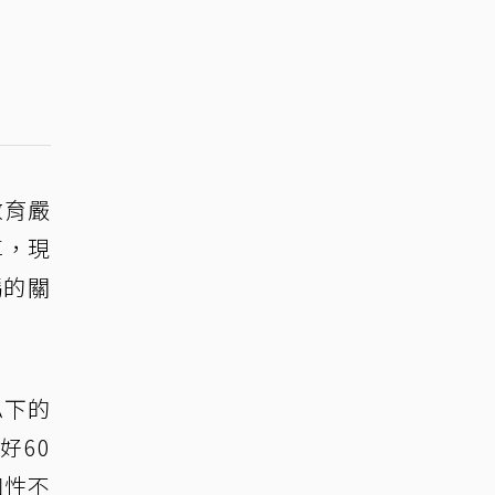
教育嚴
享，現
媽的關
私下的
好60
個性不