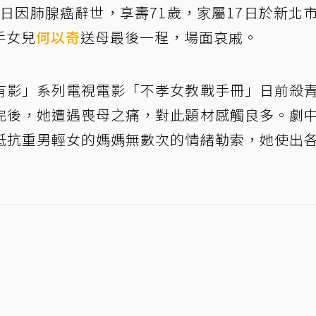
30日因肺腺癌辭世，享壽71歲，家屬17日於新北
手女兒
何以奇
送母最後一程，場面哀戚。
有影」系列電視電影「不孝女教戰手冊」日前殺
完後，她遭遇喪母之痛，對此題材感觸良多。劇
抵抗重男輕女的媽媽無數次的情緒勒索，她使出