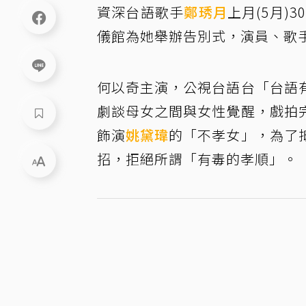
資深台語歌手
鄭琇月
上月(5月)
儀館為她舉辦告別式，演員、歌
何以奇主演，公視台語台「台語
劇談母女之間與女性覺醒，戲拍
飾演
姚黛瑋
的「不孝女」，為了
招，拒絕所謂「有毒的孝順」。