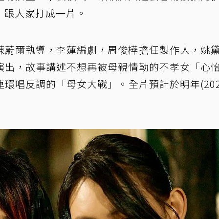
，跟大家打成一片。
陳蔚爾執導，李蓮編劇，周俊樺擔任製作人，姚
演出，故事講述不想再被母親情勒的不孝女「心
環唱反調的「母女大戰」。全片預計於明年(202