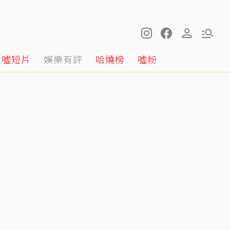
噓短片
娛樂有評
哈燒榜
噓粉