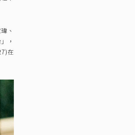
黛瑋、
怡」，
7)在