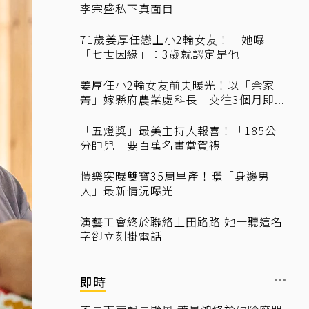
李宗盛私下真面目
71歲姜厚任戀上小2輪女友！ 她曝
「七世因緣」：3歲就認定是他
姜厚任小2輪女友前夫曝光！以「余家
菁」嫁縣府農業處科長 交往3個月即...
「五燈獎」最美主持人報喜！「185公
分帥兒」要百萬名畫當賀禮
愷樂突曝雙寶35周早產！曬「身邊男
人」最新情況曝光
演藝工會終於聯絡上田路路 她一聽這名
字卻立刻掛電話
即時