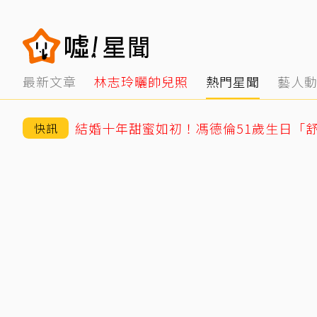
最新文章
林志玲曬帥兒照
熱門星聞
藝人
結婚十年甜蜜如初！馮德倫51歲生日「
快訊