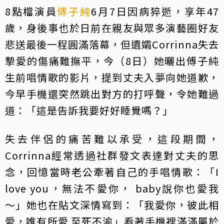
8點檔演員
傅子純
6月7日因病猝逝，享年47
歲，身後事也於日前在親友與眾多演藝圈好友
悲送最後一程圓滿落幕，但遺孀Corrinna失去
摯愛的傷痛難撫平，今（8日）她曬出傅子純
生前唱情歌的影片，提到丈夫入夢向她道歉，
今早手機還突然跳出對方的打呼聲，令她難過
道：「這是告訴我要好好睡覺嗎？」
失去伴侶的痛苦難以承受，這段期間，
Corrinna經常透過社群發文表達對丈夫的思
念，回憶當時老公牽著自己的手唱情歌：「I
love you，無法不愛你， baby說你也愛我
～」她也在貼文深情寫到：「我愛你，彼此相
愛，唯有所愛 至死不渝」看著手機裡滿滿屬於