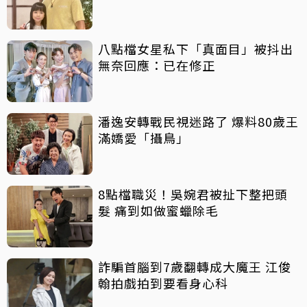
八點檔女星私下「真面目」被抖出
無奈回應：已在修正
潘逸安轉戰民視迷路了 爆料80歲王
滿嬌愛「攝鳥」
8點檔職災！吳婉君被扯下整把頭
髮 痛到如做蜜蠟除毛
詐騙首腦到7歲翻轉成大魔王 江俊
翰拍戲拍到要看身心科