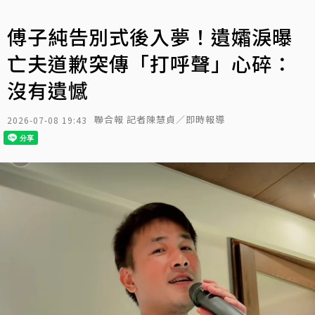
傅子純告別式後入夢！遺孀淚曝
亡夫道歉突傳「打呼聲」心碎：
沒有遺憾
聯合報 記者陳慧貞／即時報導
2026-07-08 19:43