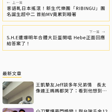
←
上一篇
客語軋日本搖滾！新生代樂團「RIBINGU」團
名誕生超中二 首拍MV竟累到睡著
下一篇
→
S.H.E遭爆明年合體大巨蛋開唱 Hebe正面回應
給答案了！
最新文章
王凱摯友Jeff談多年兄弟情 長太
像連王媽媽都哭了：看到他想到兒
子
小刀驚爆豪門婚變！與台玻千金12