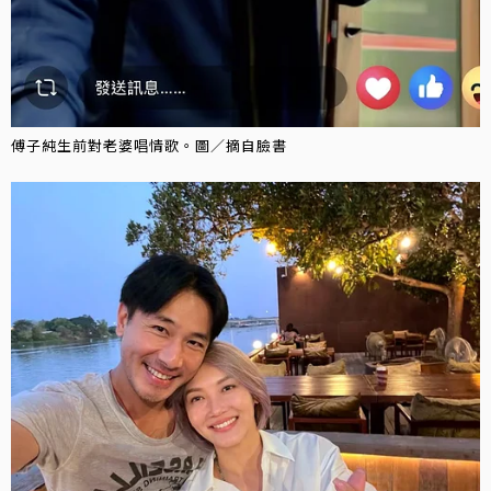
傅子純生前對老婆唱情歌。圖／摘自臉書