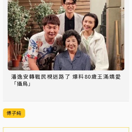
潘逸安轉戰民視迷路了 爆料80歲王滿嬌愛
「攝鳥」
傅子純