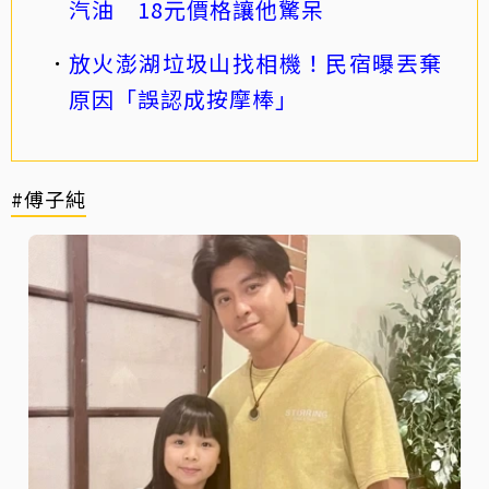
汽油 18元價格讓他驚呆
放火澎湖垃圾山找相機！民宿曝丟棄
原因「誤認成按摩棒」
#傅子純