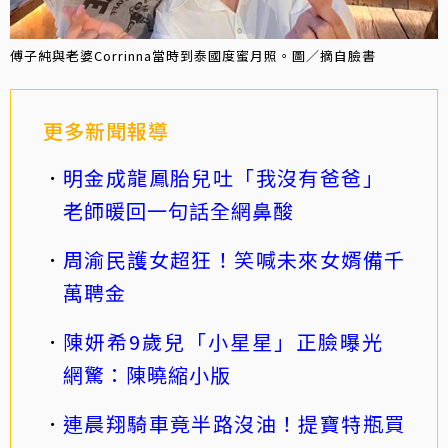
傅子純與老婆Corrinna當時到泰國度蜜月照。圖／摘自臉書
更多新聞報導
明金成龍鳳胎兒吐「我沒有爸爸」
老師暖回一句話全網鼻酸
周渝民護女超狂！笑喊未來女婿備千
萬聘金
陳妍希9歲兒「小星星」正臉曝光
網驚：陳曉縮小版
連晨翔騎車竟半路沒油！提寶特瓶買