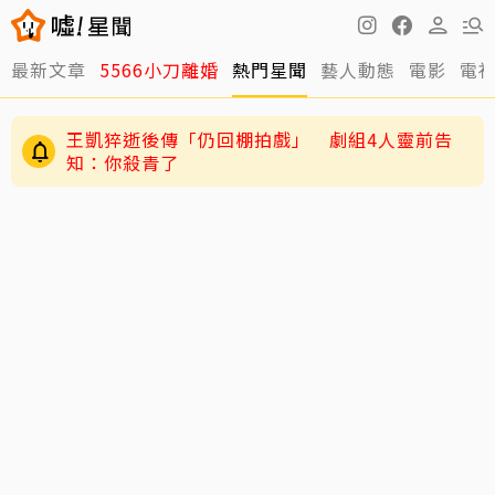
最新文章
5566小刀離婚
熱門星聞
藝人動態
電影
電
王凱猝逝後傳「仍回棚拍戲」 劇組4人靈前告
知：你殺青了