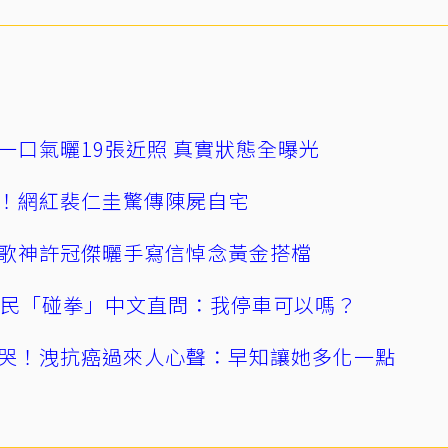
一口氣曬19張近照 真實狀態全曝光
！網紅裴仁圭驚傳陳屍自宅
歌神許冠傑曬手寫信悼念黃金搭檔
親民「碰拳」中文直問：我停車可以嗎？
哭！洩抗癌過來人心聲：早知讓她多化一點