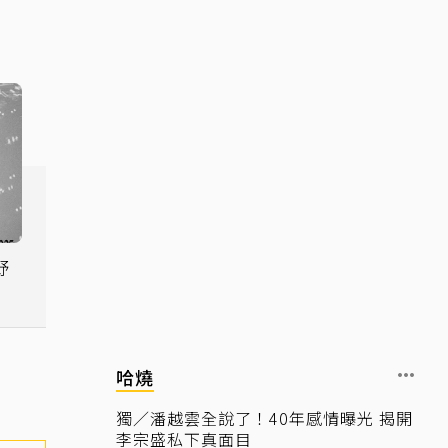
野
哈燒
獨／潘越雲全說了！40年感情曝光 揭開
李宗盛私下真面目