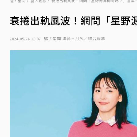
噓！星聞
藝人動態
衰捲出軌風波！網問「星野源算帥哥嗎？」答案
衰捲出軌風波！網問「星野
噓！星聞 編輯三月兔／綜合報導
2024-05-24 10:07