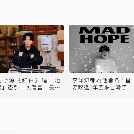
星野源《紅白》唱「地
李泳知都為他淪陷！星
獄」恐引二次傷害 長文
源睽違6年要來台灣了
說明選曲原意宣布換歌