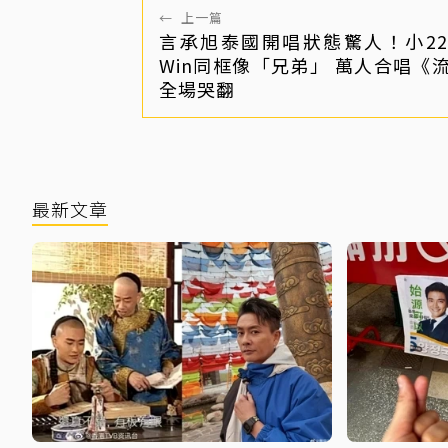
←
上一篇
言承旭泰國開唱狀態驚人！小2
Win同框像「兄弟」 萬人合唱《
全場哭翻
最新文章