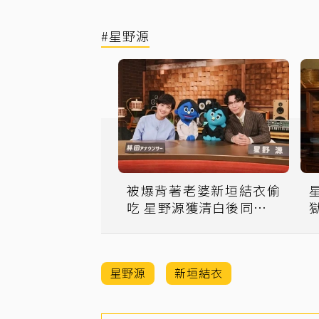
#星野源
被爆背著老婆新垣結衣偷
吃 星野源獲清白後同框緋
聞女主播
星野源
新垣結衣