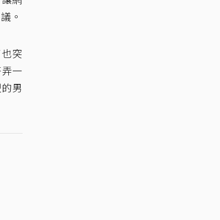
熱議。
高也突
搭弄一
型的男