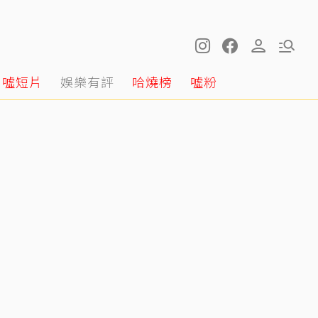
噓短片
娛樂有評
哈燒榜
噓粉