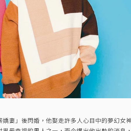
薪嬌妻」後閃婚，他娶走許多人心目中的夢幻女
世界最幸福的男人之一，而今爆出他出軌的消息