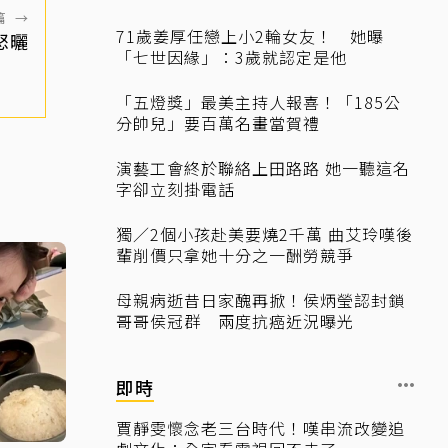
篇
→
71歲姜厚任戀上小2輪女友！ 她曝
怒曬
「七世因緣」：3歲就認定是他
「五燈獎」最美主持人報喜！「185公
分帥兒」要百萬名畫當賀禮
演藝工會終於聯絡上田路路 她一聽這名
字卻立刻掛電話
獨／2個小孩赴美要燒2千萬 曲艾玲嘆後
輩削價只拿她十分之一酬勞競爭
母親病逝昔日家醜再掀！侯炳瑩認封鎖
哥哥侯冠群 兩度抗癌近況曝光
即時
賈靜雯懷念老三台時代！嘆串流改變追