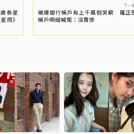
下一
2歲泰星
被爆銀行帳戶有上千萬假哭窮 羅正
流星雨》
帳戶明細喊冤：沒賣慘