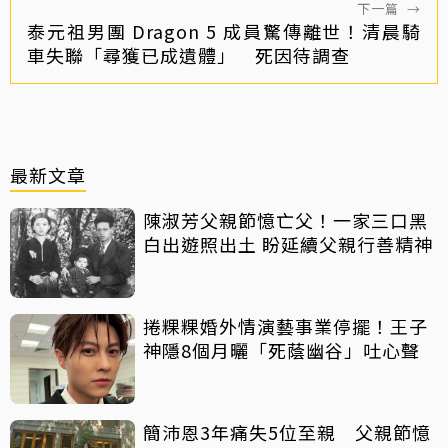
下一篇
→
泰元祖男團 Dragon 5 成員驚傳離世！清晨騎
車失聯「尋獲已成遺體」 死因待調查
最新文章
陳淑芳父親節憶亡父！一家三口黑
白出遊照出土 盼延續父親行善精神
捲粿粿婚外情演藝事業停擺！王子
神隱8個月曬「死蔭幽谷」吐心聲
簡沛恩3年痛失5位至親 父親節憶