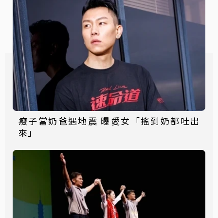
瘦子當奶爸遇地震 曝愛女「搖到奶都吐出
來」