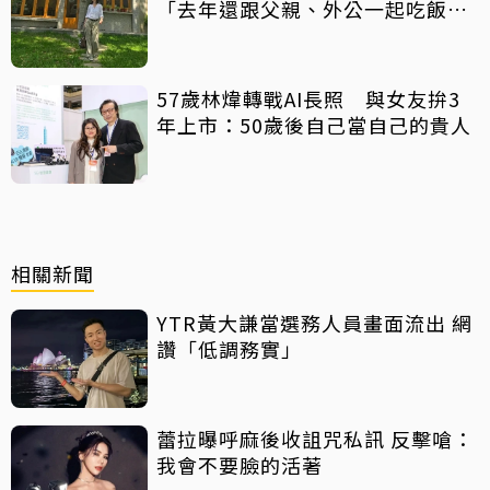
「去年還跟父親、外公一起吃飯聊
天」
57歲林煒轉戰AI長照 與女友拚3
年上市：50歲後自己當自己的貴人
相關新聞
YTR黃大謙當選務人員畫面流出 網
讚「低調務實」
蕾拉曝呼麻後收詛咒私訊 反擊嗆：
我會不要臉的活著