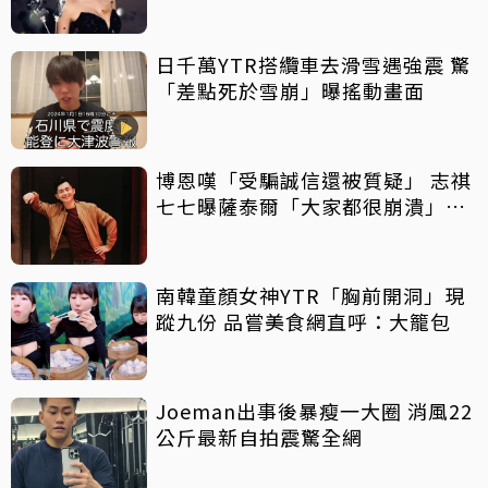
日千萬YTR搭纜車去滑雪遇強震 驚
「差點死於雪崩」曝搖動畫面
博恩嘆「受騙誠信還被質疑」 志祺
七七曝薩泰爾「大家都很崩潰」：
他們是受害者
南韓童顏女神YTR「胸前開洞」現
蹤九份 品嘗美食網直呼：大籠包
Joeman出事後暴瘦一大圈 消風22
公斤最新自拍震驚全網