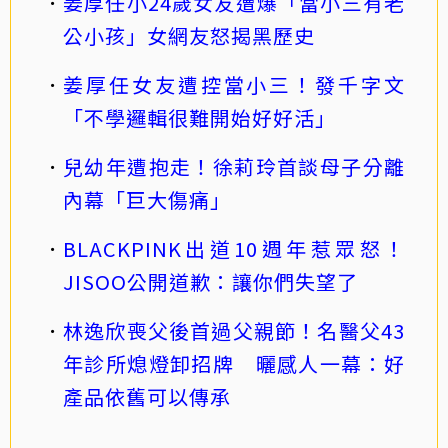
姜厚任小24歲女友遭爆「當小三有老
公小孩」女網友怒揭黑歷史
姜厚任女友遭控當小三！發千字文
「不學邏輯很難開始好好活」
兒幼年遭抱走！徐莉玲首談母子分離
內幕「巨大傷痛」
BLACKPINK出道10週年惹眾怒！
JISOO公開道歉：讓你們失望了
林逸欣喪父後首過父親節！名醫父43
年診所熄燈卸招牌 曬感人一幕：好
產品依舊可以傳承