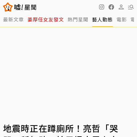
最新文章
姜厚任女友發文
熱門星聞
藝人動態
電影
電
地震時正在蹲廁所！亮哲「哭