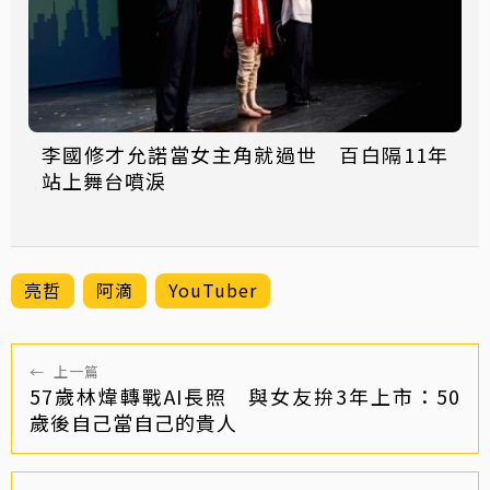
李國修才允諾當女主角就過世 百白隔11年
站上舞台噴淚
亮哲
阿滴
YouTuber
←
上一篇
57歲林煒轉戰AI長照 與女友拚3年上市：50
歲後自己當自己的貴人