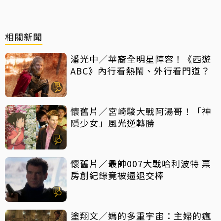
相關新聞
潘光中／華裔全明星陣容！《西遊
ABC》內行看熱鬧、外行看門道？
懷舊片／宮崎駿大戰阿湯哥！「神
隱少女」風光逆轉勝
懷舊片／最帥007大戰哈利波特 票
房創紀錄竟被逼退交棒
塗翔文／媽的多重宇宙：主婦的瘋