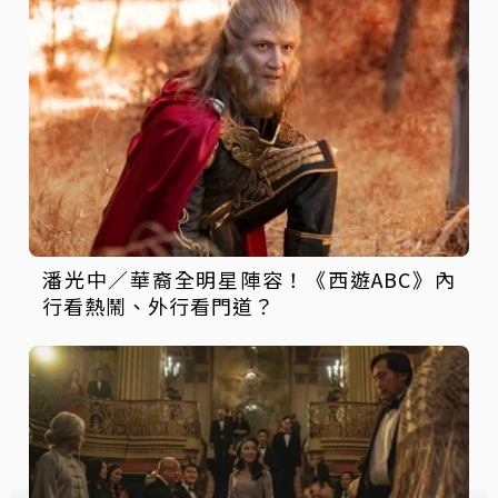
潘光中／華裔全明星陣容！《西遊ABC》內
行看熱鬧、外行看門道？