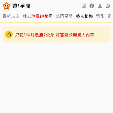
最新文章
林志玲曬帥兒照
熱門星聞
藝人動態
電影
電
只花1個月激瘦7公斤 許富凱公開驚人內幕