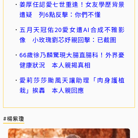
姜厚任認愛七世重逢！女友學歷背景
遭疑 列6點反擊：你們不懂
五月天冠佑20愛女遭AI合成不雅影
像 小玫瑰劉芯妤親回擊：已截圖
66歲徐乃麟驚現大腸直腸科！外界憂
健康狀況 本人親揭真相
愛莉莎莎颱風天讓助理「肉身護植
栽」挨轟 本人親回應
#楊紫瓊