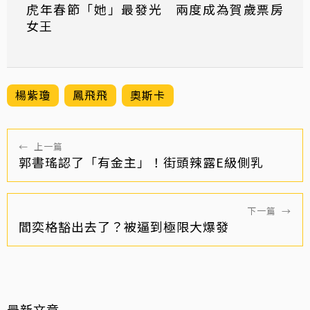
虎年春節「她」最發光 兩度成為賀歲票房
女王
楊紫瓊
鳳飛飛
奧斯卡
←
上一篇
郭書瑤認了「有金主」！街頭辣露E級側乳
下一篇
→
閻奕格豁出去了？被逼到極限大爆發
最新文章