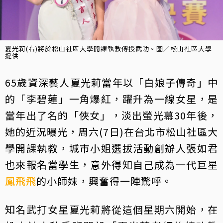
夏光莉(右)將於松山社區大學開課執教傳授武功。圖／松山社區大學
提供
65歲資深藝人夏光莉當年以「白娘子傳奇」中
的「李碧蓮」一角爆紅，躍升為一線女星，是
當年出了名的「俠女」，淡出螢光幕30年後，
她的近況曝光，周六(7日)在台北市松山社區大
學開課執教，城市小姐選拔活動創辦人張如君
也來報名當學生，意外得知自己成為一代巨星
鳳飛飛
的小師妹，興奮得一陣驚呼。
知名武打女星夏光莉將從這個星期六開始，在