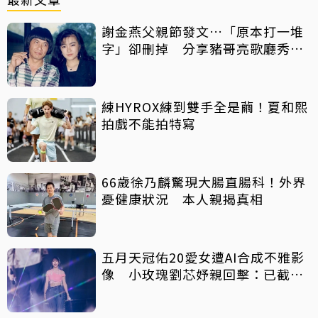
謝金燕父親節發文…「原本打一堆
字」卻刪掉 分享豬哥亮歌廳秀歌
曲懷念
練HYROX練到雙手全是繭！夏和熙
拍戲不能拍特寫
66歲徐乃麟驚現大腸直腸科！外界
憂健康狀況 本人親揭真相
五月天冠佑20愛女遭AI合成不雅影
像 小玫瑰劉芯妤親回擊：已截圖
存證