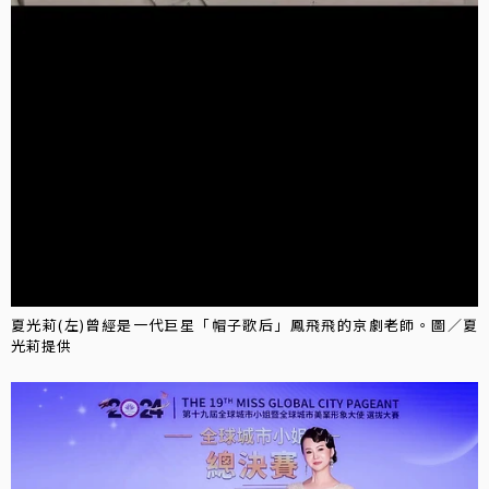
夏光莉(左)曾經是一代巨星「帽子歌后」鳳飛飛的京劇老師。圖／夏
光莉提供