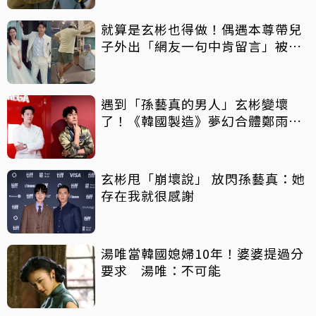
就算是玄彬也得做！偶遇本尊帶兒
子外出「網友一句中肯留言」被狂
推
遇到「孫藝真的男人」玄彬變壞
了！《韓國製造》夢幻合體鄭雨盛
睽違5年回歸韓劇，故事陣容一次
看
玄彬甩「崩壞說」 放閃孫藝真：她
存在我就很感謝
湯唯當韓國媳婦10年！婆婆提過分
要求 湯唯：不可能