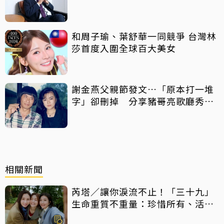
和周子瑜、葉舒華一同競爭 台灣林
莎首度入圍全球百大美女
謝金燕父親節發文…「原本打一堆
字」卻刪掉 分享豬哥亮歌廳秀歌
曲懷念
相關新聞
芮塔／讓你淚流不止！「三十九」
生命重質不重量：珍惜所有、活在
當下