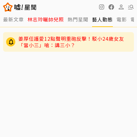
最新文章
林志玲曬帥兒照
熱門星聞
藝人動態
電影
電
要他露屁股都敢演！九孔唯一拒接這角色「我沒
那資格」
姜厚任護愛12點聲明重砲反擊！駁小24歲女友
「當小三」嗆：講三小？