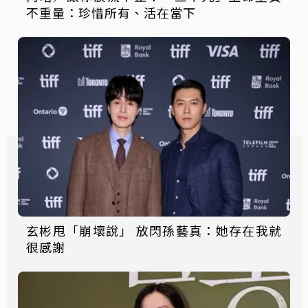
不重量：珍惜所有、活在當下
玄彬甩「崩壞說」 放閃孫藝真：她存在我就
很感謝