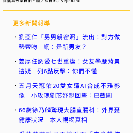
孫藝真分享自拍。圖／擷自IG／yejinhand
更多新聞報導
劉亞仁「男男親密照」流出！對方做
勢索吻 網：是新男友？
姜厚任認愛七世重逢！女友學歷背景
遭疑 列6點反擊：你們不懂
五月天冠佑20愛女遭AI合成不雅影
像 小玫瑰劉芯妤親回擊：已截圖
66歲徐乃麟驚現大腸直腸科！外界憂
健康狀況 本人親揭真相