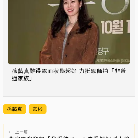
孫藝真難得露面狀態超好 力挺恩師拍「非普
通家族」
孫藝真
玄彬
←
上一篇