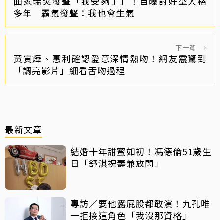
曲家瑞突發聲「我受夠了」！自曝討好型人格
多年 霸氣發聲：我也會生氣
下一篇
→
黃寅燁、惠利確認愛意深情熱吻！網友震驚到
「調亮影片」細看舌吻過程
最新文章
結婚十年甜蜜如初！馮德倫51歲生
日「舒淇祝壽兼放閃」
專訪／要他露屁股都敢演！九孔唯
一拒接這角色「我沒那資格」