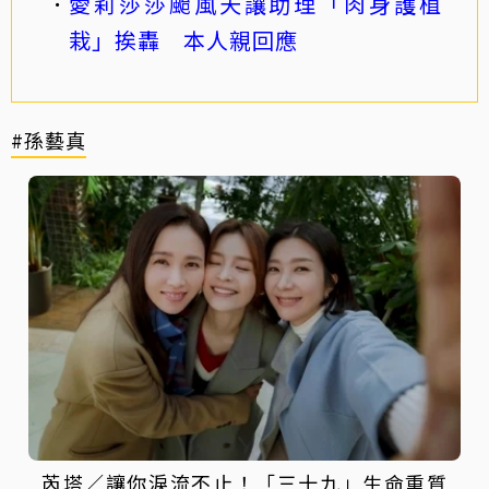
愛莉莎莎颱風天讓助理「肉身護植
栽」挨轟 本人親回應
#孫藝真
芮塔／讓你淚流不止！「三十九」生命重質