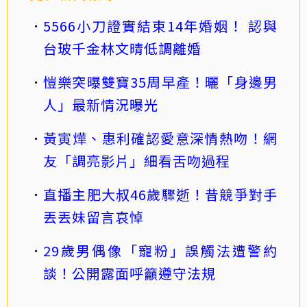
5566小刀證實結束14年婚姻！ 認與
台玻千金林文晴低調離婚
愷樂突曝雙寶35周早產！曬「身邊男
人」最新情況曝光
黃寅燁、惠利確認愛意深情熱吻！網
友「調亮影片」細看舌吻過程
直播主肥大叔46歲驟逝！昔競爭對手
丟丟妹留言哀悼
29歲男偶像「寵粉」誤觸法遭警約
談！公開露面呼籲遵守法規