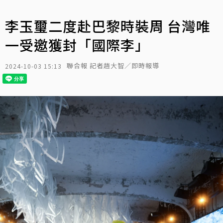
李玉璽二度赴巴黎時裝周 台灣唯
一受邀獲封「國際李」
聯合報 記者趙大智／即時報導
2024-10-03 15:13