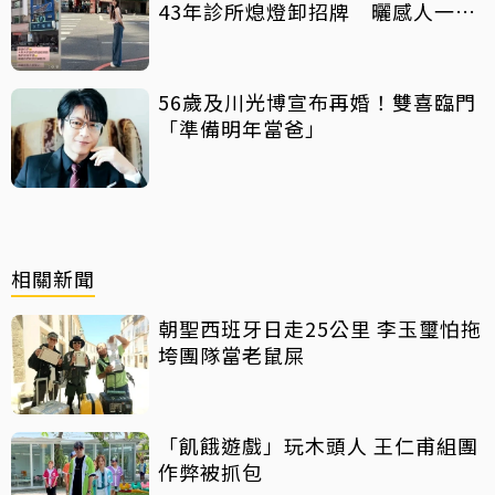
43年診所熄燈卸招牌 曬感人一
幕：好產品依舊可以傳承
56歲及川光博宣布再婚！雙喜臨門
「準備明年當爸」
相關新聞
朝聖西班牙日走25公里 李玉璽怕拖
垮團隊當老鼠屎
「飢餓遊戲」玩木頭人 王仁甫組團
作弊被抓包