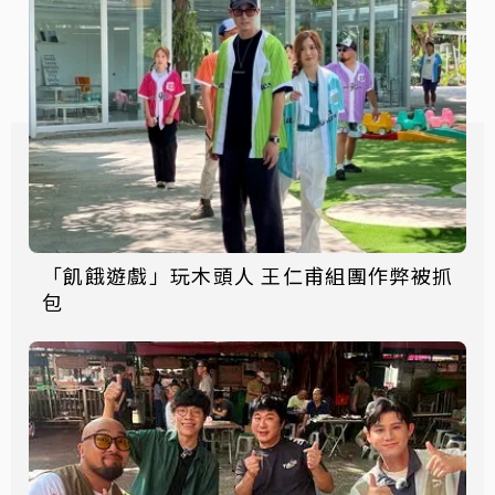
「飢餓遊戲」玩木頭人 王仁甫組團作弊被抓
包