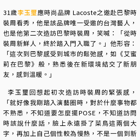
31歲
李玉璽
應時尚品牌 Lacoste之邀赴巴黎時
裝周看秀，他是該品牌唯一受邀的台灣藝人，
也是他第二次造訪巴黎時裝周，笑喊：「從時
裝周新鮮人，終於踏入門入職了。」他形容：
「這次到巴黎感受到城市的鬆弛感，如《艾蜜
莉在巴黎》般，熟悉後在新環境結交了新朋
友，感到溫暖。」
李玉璽回想起初次造訪時裝周的緊張感，
「就好像我剛踏入演藝圈時，對於什麼事物都
不熟悉，不知道要怎麼擺POSE，不知道訪問
時該說什麼話，臉上永遠掛了菜鳥這兩個大
字，再加上自己個性較為慢熱，不是一個到新