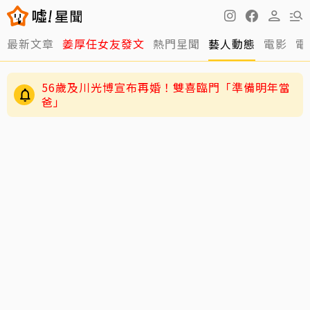
最新文章
姜厚任女友發文
熱門星聞
藝人動態
電影
電
56歲及川光博宣布再婚！雙喜臨門「準備明年當
爸」