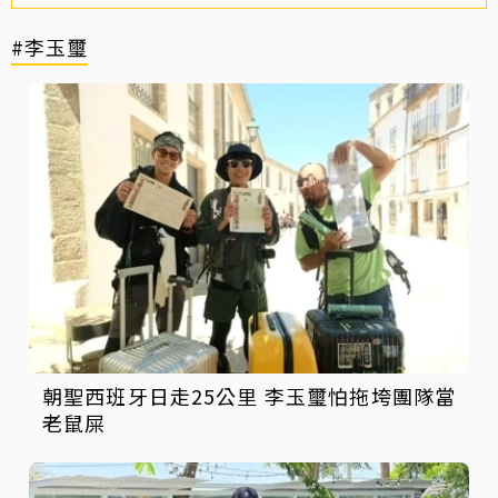
#李玉璽
朝聖西班牙日走25公里 李玉璽怕拖垮團隊當
老鼠屎