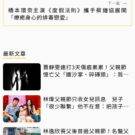
下一篇
→
橋本環奈主演《度假法則》攜手蔡鐘協展開
「療癒身心的排毒戀愛」
最新文章
賈靜雯連打3天傷痕累累！父親節
憶亡父「鐵沙掌、碎磚頭」：我身
上有你的帥氣
林煒父親節只收女兒訊息 兒子
「很少聯繫」他不在意：把孩子當
朋友
林逸欣喪父後首過父親節！名醫父