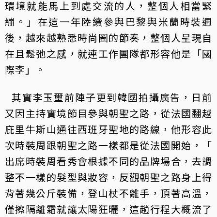
環境就能馬上到處交流的人，整個人相當緊
繃。」在這一年陸續參與巴黎與米蘭時裝週
後，越來越熟悉時尚圈的節奏，整個人呈現自
在且鬆弛之感，就連工作團隊都形容他是「國
際李」。
其實李玉璽前陣子更到韓國拍攝廣告，日前
又因主持實境節目參與朝聖之路，從法國翻越
庇里牛斯山通往西班牙聖地的路線，他形容此
次時裝周跟朝聖之路一樣都是從法國開始，「
出席時裝周看秀會根據不同的品牌場合，去調
整不一樣的髮型與妝容，反觀朝聖之路身上得
背著幾公斤裝備，登山杖不離手，頂著高溫，
僅擦隔離霜就讓太陽狂曬，這趟行程大概流了