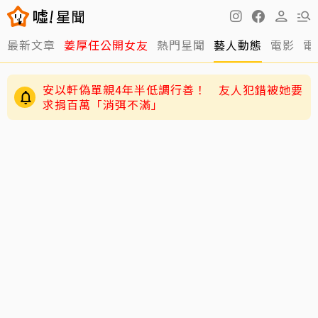
最新文章
姜厚任公開女友
熱門星聞
藝人動態
電影
電
安以軒偽單親4年半低調行善！ 友人犯錯被她要
求捐百萬「消弭不滿」