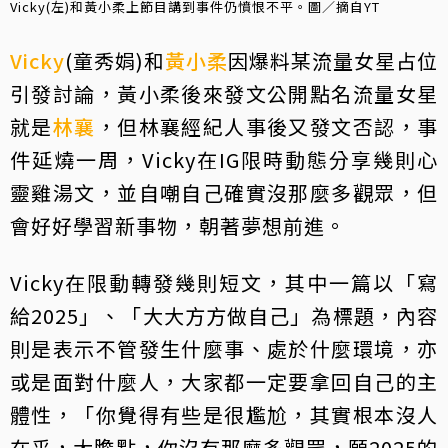
Vicky(左)和黃小柔上節目講到事件仍憤恨不平。圖／摘自YT
Vicky
(童秀娟)和
黃小柔
因爆料某流量女星占位
引發討論，黃小柔後來發文公開點名流量女星
就是
林襄
，但林襄經紀人事後又發文否認，事
件延燒一周，Vicky在IG限時動態分享幾則心
靈雞湯文，並自嘲自己確實沒那麼多觀眾，但
會好好學習新事物，朝著夢想前進。
Vicky在限動轉發幾則短文，其中一篇以「寫
給2025」、「大大方方做自己」為標題，內容
則是表示不管發生什麼事、處於什麼環境，亦
或是面對什麼人，大家都一定要拿回自己的主
體性，「你覺得有些是很尷尬，其實根本沒人
在乎，大膽點，你沒有那麼多觀眾，願2025的