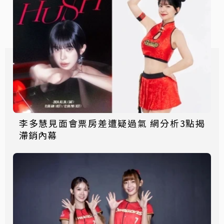
李多慧見面會票房差遭疑過氣 網分析3點揭
滯銷內幕