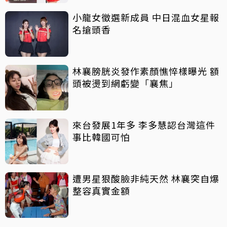
小龍女徵選新成員 中日混血女星報
名搶頭香
林襄膀胱炎發作素顏憔悴樣曝光 額
頭被燙到網虧變「襄焦」
來台發展1年多 李多慧認台灣這件
事比韓國可怕
遭男星狠酸臉非純天然 林襄突自爆
整容真實金額