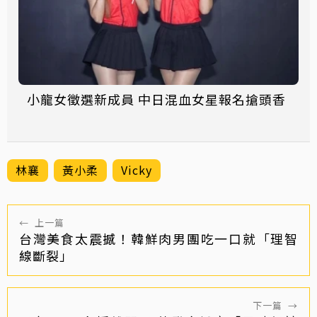
小龍女徵選新成員 中日混血女星報名搶頭香
林襄
黃小柔
Vicky
←
上一篇
台灣美食太震撼！韓鮮肉男團吃一口就「理智
線斷裂」
下一篇
→