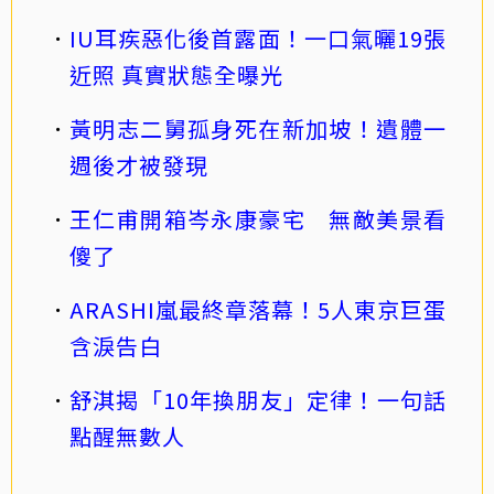
IU耳疾惡化後首露面！一口氣曬19張
近照 真實狀態全曝光
黃明志二舅孤身死在新加坡！遺體一
週後才被發現
王仁甫開箱岑永康豪宅 無敵美景看
傻了
ARASHI嵐最終章落幕！5人東京巨蛋
含淚告白
舒淇揭「10年換朋友」定律！一句話
點醒無數人