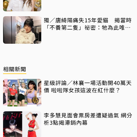
滿」
獨／唐綺陽痛失15年愛貓 揭當時
「不養第二隻」祕密：牠為此唯一
一次咬我
相關新聞
星級評論／林襄一場活動開40萬天
價 啦啦隊女孩這波在紅什麼？
李多慧見面會票房差遭疑過氣 網分
析3點揭滯銷內幕