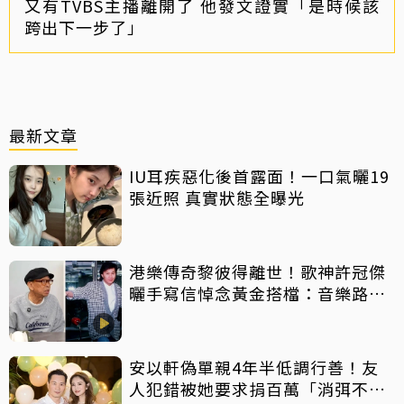
又有TVBS主播離開了 他發文證實「是時候該
跨出下一步了」
最新文章
IU耳疾惡化後首露面！一口氣曬19
張近照 真實狀態全曝光
港樂傳奇黎彼得離世！歌神許冠傑
曬手寫信悼念黃金搭檔：音樂路上
感恩有您
安以軒偽單親4年半低調行善！友
人犯錯被她要求捐百萬「消弭不