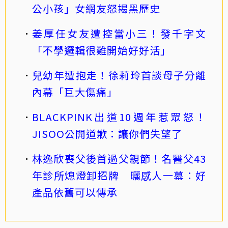
公小孩」女網友怒揭黑歷史
姜厚任女友遭控當小三！發千字文
「不學邏輯很難開始好好活」
兒幼年遭抱走！徐莉玲首談母子分離
內幕「巨大傷痛」
BLACKPINK出道10週年惹眾怒！
JISOO公開道歉：讓你們失望了
林逸欣喪父後首過父親節！名醫父43
年診所熄燈卸招牌 曬感人一幕：好
產品依舊可以傳承