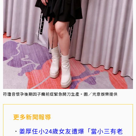
符瓊音懷孕後期因子癇前症緊急開刀生產。圖／光意娛樂提供
更多新聞報導
姜厚任小24歲女友遭爆「當小三有老