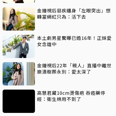
金鐘視后惡疾纏身「左眼突出」想
轉當網紅只為：活下去
本土劇男星驚曝已婚16年！正妹愛
女念雄中
金鐘視后22年「親人」直播中離世
崩潰樹葬永別：愛太深了
高慧君藏10cm燙傷疤 吞癌藥停
經：衛生棉用不到了