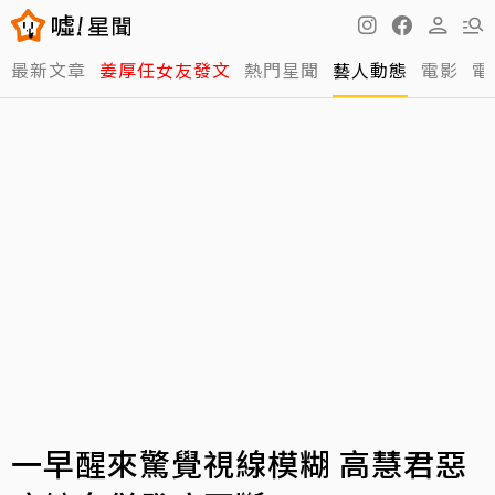
最新文章
姜厚任女友發文
熱門星聞
藝人動態
電影
電
一早醒來驚覺視線模糊 高慧君惡