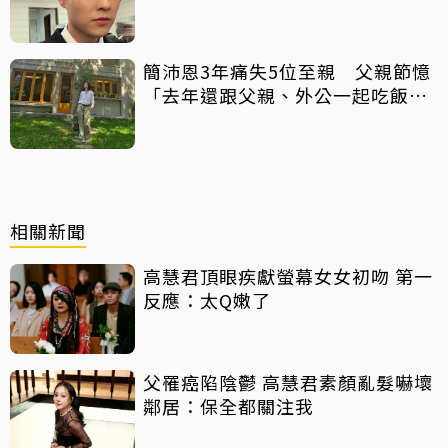
簡沛恩3年痛失5位至親 父親節憶
「去年還跟父親、外公一起吃飯聊
天」
相關新聞
高慧君頂眼疾獻螢幕女女初吻 第一
反應：太Q嫩了
父罹癌陷陰鬱 高慧君素顏亂髮嚇壞
鄰居：保全都關注我