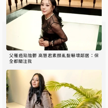
父罹癌陷陰鬱 高慧君素顏亂髮嚇壞鄰居：保
全都關注我