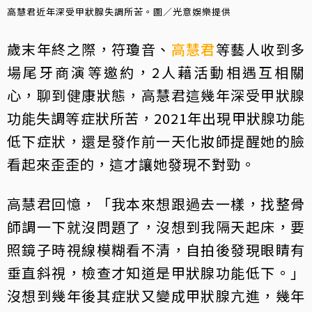
高慧君近年深受甲狀腺失調所苦。圖／光意娛樂提供
歲末年終之際，符瓊音、
高慧君
等藝人收到多
場尾牙商演等邀約，2人藉活動相遇互相關
心，聊到健康狀態，高慧君這幾年深受甲狀腺
功能失調等症狀所苦，2021年出現甲狀腺功能
低下症狀，還是發作前一天化妝師提醒她的臉
看起來歪歪的，這才讓她發現不對勁。
高慧君回憶，「我本來想跟過去一樣，找整骨
師調一下就沒問題了，沒想到我隔天起床，要
照鏡子時視線模糊看不清，自拍後發現眼睛有
垂直斜視，檢查才知道是甲狀腺功能低下。」
沒想到幾年後其症狀又變成甲狀腺亢進，幾年