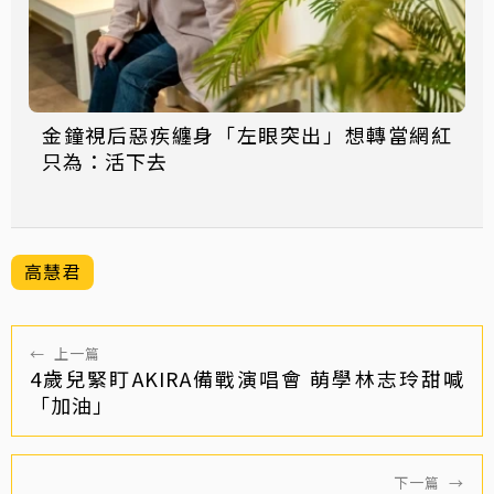
金鐘視后惡疾纏身「左眼突出」想轉當網紅
只為：活下去
高慧君
←
上一篇
4歲兒緊盯AKIRA備戰演唱會 萌學林志玲甜喊
「加油」
下一篇
→