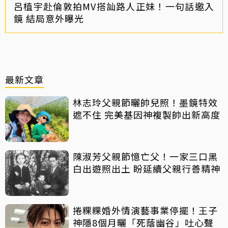
呂植宇赴倫敦拍MV搭訕路人正妹！一句話邀入
鏡 結局意外曝光
最新文章
林志玲父親節曬帥兒照！墨鏡特效
遮不住 完美基因神複製帥出新高度
陳淑芳父親節憶亡父！一家三口黑
白出遊照出土 盼延續父親行善精神
捲粿粿婚外情演藝事業停擺！王子
神隱8個月曬「死蔭幽谷」吐心聲