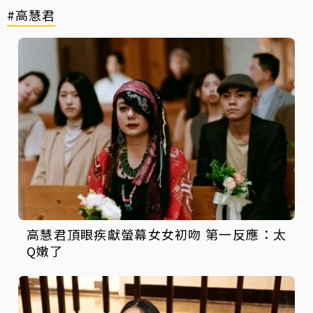
#高慧君
高慧君頂眼疾獻螢幕女女初吻 第一反應：太
Q嫩了