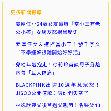
更多新聞報導
姜厚任小24歲女友遭爆「當小三有老
公小孩」女網友怒揭黑歷史
姜厚任女友遭控當小三！發千字文
「不學邏輯很難開始好好活」
兒幼年遭抱走！徐莉玲首談母子分離
內幕「巨大傷痛」
BLACKPINK出道10週年惹眾怒！
JISOO公開道歉：讓你們失望了
林逸欣喪父後首過父親節！名醫父43