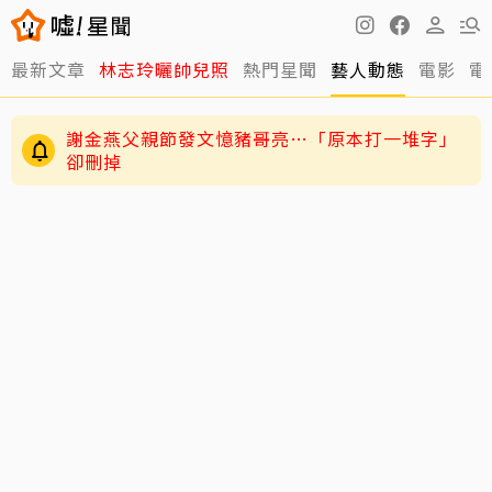
最新文章
林志玲曬帥兒照
熱門星聞
藝人動態
電影
電
練HYROX練到雙手全是繭！夏和熙拍戲不能拍特
寫
謝金燕父親節發文憶豬哥亮…「原本打一堆字」
卻刪掉