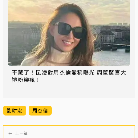
不藏了！昆凌對周杰倫愛稱曝光 周董驚喜大
禮粉樂瘋！
劉畊宏
周杰倫
←
上一篇