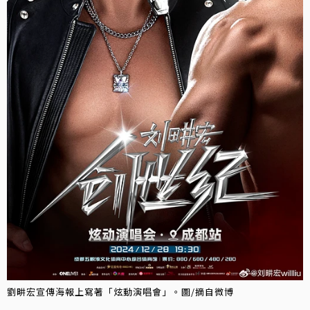
劉畊宏宣傳海報上寫著「炫動演唱會」。圖/摘自微博