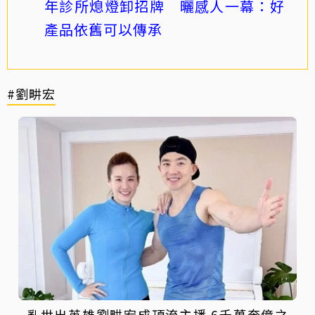
年診所熄燈卸招牌 曬感人一幕：好
產品依舊可以傳承
#劉畊宏
亂世出英雄劉畊宏成頂流主播 6千萬奔億之