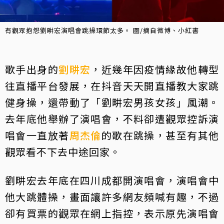
有觀眾抱怨劉畊宏演唱會跳操環節太多。 圖/摘自微博、小紅書
歌手出身的
劉畊宏
，近幾年因疫情緣故他轉型
往直播平台發展，在抖音天天開直播教大家跳
健身操，還帶動了「劉畊宏男孩女孩」風潮。
去年底他舉辦了演唱會，不料卻遭觀眾控訴演
唱會一直放著
周杰倫
的歌在跳操，甚至有其他
觀眾看不下去中途回家。
劉畊宏去年底在四川成都開演唱會，演唱會中
他大跳體操，畫面讓許多網友頻喊有趣，不過
卻有買票的觀眾在網上指控，表示原先演唱會