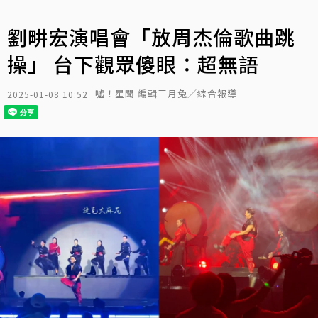
劉畊宏演唱會「放周杰倫歌曲跳
操」 台下觀眾傻眼：超無語
噓！星聞 編輯三月兔／綜合報導
2025-01-08 10:52