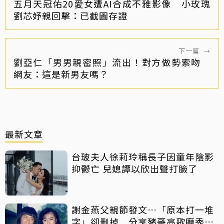
五月天冠佑20愛女遭AI合成不雅影像 小玫瑰
劉芯妤親回擊：已截圖存證
下一篇
→
劉亞仁「男男親密照」流出！對方做勢索吻
網友：這是新男友嗎？
最新文章
台玻夫人徐莉玲稱長子因童年陰影
抑鬱亡 兒媳譚以欣出聲打臉了
謝金燕父親節發文…「原本打一堆
字」卻刪掉 分享豬哥亮歌廳秀歌