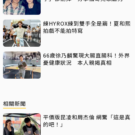
曲懷念
練HYROX練到雙手全是繭！夏和熙
拍戲不能拍特寫
66歲徐乃麟驚現大腸直腸科！外界
憂健康狀況 本人親揭真相
相關新聞
平價版昆凌和周杰倫 網驚「這是真
的吧！」