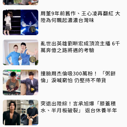
周董9年前舊作、王心凌再翻紅 大
陸為何飄起濃濃台灣味
亂世出英雄劉畊宏成頂流主播 6千
萬奔億之路將遇的考驗
撞臉周杰倫吸300萬粉！ 「粥餅
倫」淚喊窮怕 仍堅持不帶貨
突退出陸綜！言承旭爆「膝蓋積
水、半月板破裂」 返台休養半年