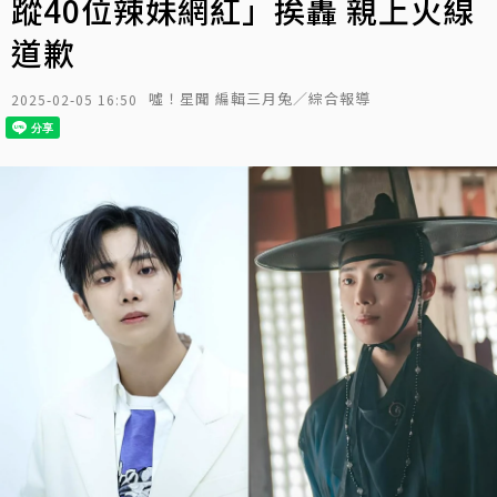
蹤40位辣妹網紅」挨轟 親上火線
道歉
噓！星聞 編輯三月兔／綜合報導
2025-02-05 16:50