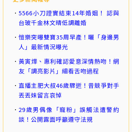
5566小刀證實結束14年婚姻！ 認與
台玻千金林文晴低調離婚
愷樂突曝雙寶35周早產！曬「身邊男
人」最新情況曝光
黃寅燁、惠利確認愛意深情熱吻！網
友「調亮影片」細看舌吻過程
直播主肥大叔46歲驟逝！昔競爭對手
丟丟妹留言哀悼
29歲男偶像「寵粉」誤觸法遭警約
談！公開露面呼籲遵守法規