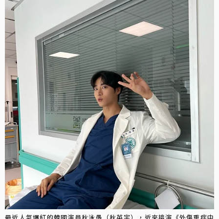
最近人氣爆紅的韓國演員秋泳愚（秋英宇），近來接演《外傷重症中