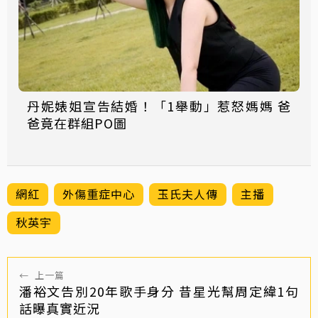
丹妮婊姐宣告結婚！「1舉動」惹怒媽媽 爸
爸竟在群組PO圖
網紅
外傷重症中心
玉氏夫人傳
主播
秋英宇
←
上一篇
潘裕文告別20年歌手身分 昔星光幫周定緯1句
話曝真實近況