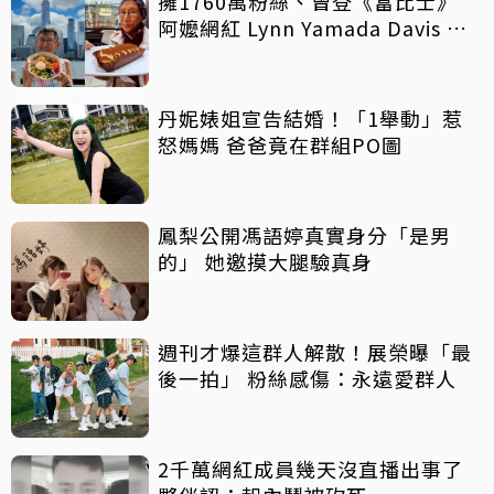
擁1760萬粉絲、曾登《富比士》
阿嬤網紅 Lynn Yamada Davis 驚
傳病逝
丹妮婊姐宣告結婚！「1舉動」惹
怒媽媽 爸爸竟在群組PO圖
鳳梨公開馮語婷真實身分「是男
的」 她邀摸大腿驗真身
週刊才爆這群人解散！展榮曝「最
後一拍」 粉絲感傷：永遠愛群人
2千萬網紅成員幾天沒直播出事了