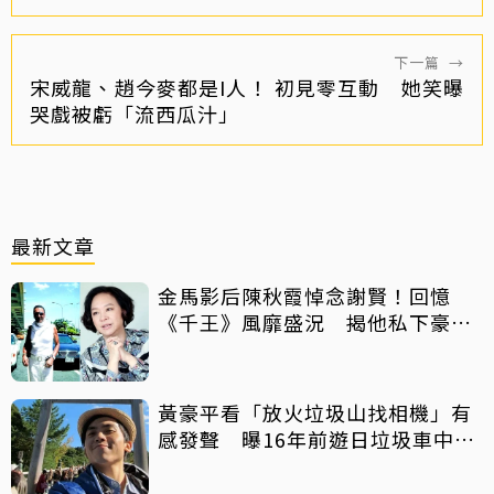
下一篇
→
宋威龍、趙今麥都是I人！ 初見零互動 她笑曝
哭戲被虧「流西瓜汁」
最新文章
金馬影后陳秋霞悼念謝賢！回憶
《千王》風靡盛況 揭他私下豪爽
給鉅額小費
黃豪平看「放火垃圾山找相機」有
感發聲 曝16年前遊日垃圾車中含
淚找御守