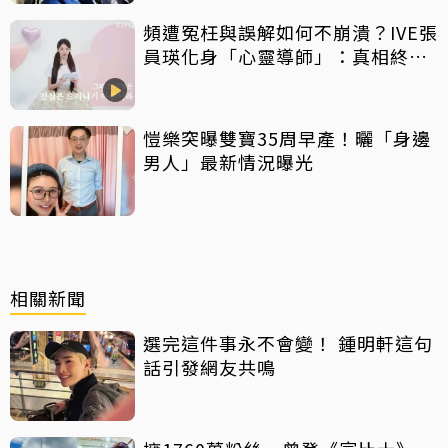
頻遭冤枉與誤解如何不崩潰？IVE張
員瑛化身「心靈導師」：真相終會
大白
愷樂突曝雙寶35周早產！曬「身邊
男人」最新情況曝光
相關新聞
選完這件事永不會變！ 鍾明軒這句
話引發網友共鳴