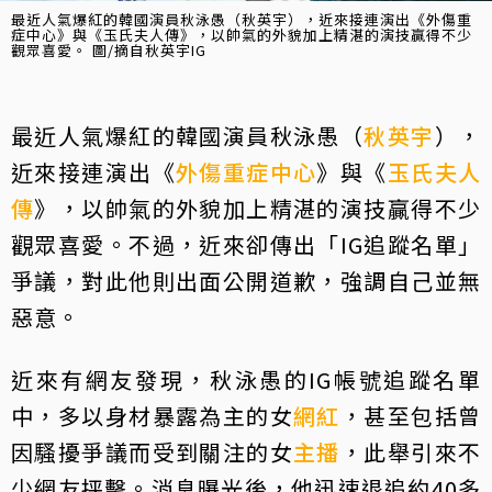
最近人氣爆紅的韓國演員秋泳愚（秋英宇），近來接連演出《外傷重
症中心》與《玉氏夫人傳》，以帥氣的外貌加上精湛的演技贏得不少
觀眾喜愛。 圖/摘自秋英宇IG
最近人氣爆紅的韓國演員秋泳愚（
秋英宇
），
近來接連演出《
外傷重症中心
》與《
玉氏夫人
傳
》，以帥氣的外貌加上精湛的演技贏得不少
觀眾喜愛。不過，近來卻傳出「IG追蹤名單」
爭議，對此他則出面公開道歉，強調自己並無
惡意。
近來有網友發現，秋泳愚的IG帳號追蹤名單
中，多以身材暴露為主的女
網紅
，甚至包括曾
因騷擾爭議而受到關注的女
主播
，此舉引來不
少網友抨擊。消息曝光後，他迅速退追約40多