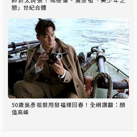
帥到太誇張！馮德倫、吳彥祖「美少年之
戀」世紀合體
50歲吳彥祖狠甩發福樣回春！全網讚翻：顏
值高峰