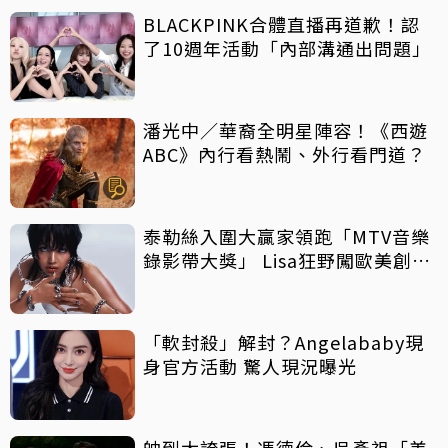
BLACKPINK合體直播再道歉！認
了10週年活動「內部溝通出問題」
潘光中／華裔全明星陣容！《西遊
ABC》內行看熱鬧、外行看門道？
泰勒絲入圍大贏家領跑「MTV音樂
錄影帶大獎」 Lisa狂野闖歐美創佳
績
「軟封殺」解封？Angelababy現
身官方活動 驚人現況曝光
帥到太誇張！馮德倫、吳彥祖「美