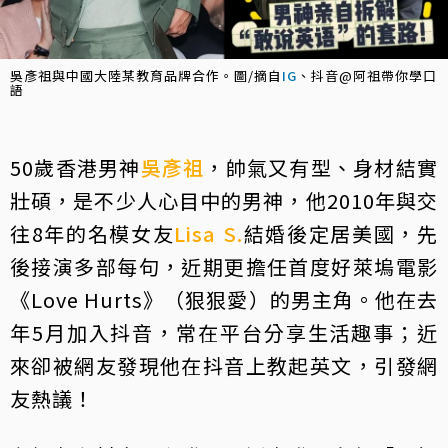
吳彥祖與中國大陸某教育品牌合作。圖/摘自
IG
、抖音@阿祖帶你學口
語
50歲香港男神
吳彥祖
，帥氣又有型、身材結實
壯碩，是不少人心目中的男神，他2010年與交
往8年的名模女友
Lisa S.
結婚後定居美國，先
後接演多部每句，近期更擔任首度好萊塢電影
《Love Hurts》（狠狠愛）的男主角。他在去
年5月加入抖音，常在平台分享生活趣事；近
來卻被網友發現他在抖音上教起英文，引發網
友熱議！