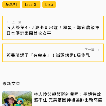
吳彥祖
Lisa S.
Lisa
←
上一篇
浪人祭第4、5波卡司出爐！國蛋、鄭宜農領軍
日本傳奇樂團首攻安平
下一篇
→
郭書瑤認了「有金主」！街頭辣露E級側乳
最新文章
林志玲父親節曬帥兒照！墨鏡特效
遮不住 完美基因神複製帥出新高度