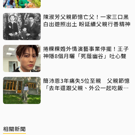
陳淑芳父親節憶亡父！一家三口黑
白出遊照出土 盼延續父親行善精神
捲粿粿婚外情演藝事業停擺！王子
神隱8個月曬「死蔭幽谷」吐心聲
簡沛恩3年痛失5位至親 父親節憶
「去年還跟父親、外公一起吃飯聊
天」
相關新聞