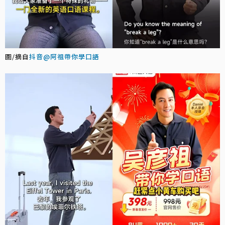
圖/摘自
抖音@阿祖帶你學口語