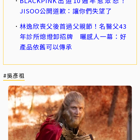
BLACKPINK出道10週年惹眾怒！
JISOO公開道歉：讓你們失望了
林逸欣喪父後首過父親節！名醫父43
年診所熄燈卸招牌 曬感人一幕：好
產品依舊可以傳承
#吳彥祖