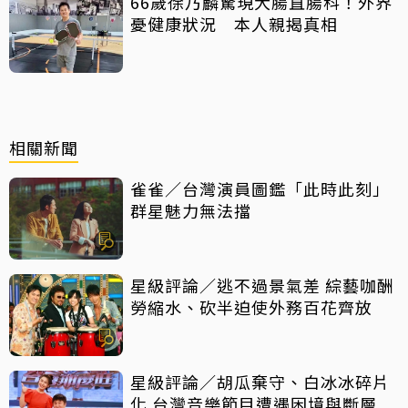
66歲徐乃麟驚現大腸直腸科！外界
憂健康狀況 本人親揭真相
相關新聞
雀雀／台灣演員圖鑑「此時此刻」
群星魅力無法擋
星級評論／逃不過景氣差 綜藝咖酬
勞縮水、砍半迫使外務百花齊放
星級評論／胡瓜棄守、白冰冰碎片
化 台灣音樂節目遭遇困境與斷層