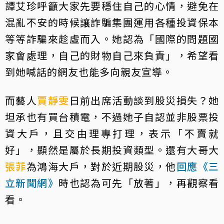
譚艾珍呼籲大家先要穩住自己的心情，避免在
混亂不安的時候讓詐騙集團運用各種投資保本
等等詐騙來趁虛而入。她認為「國際的問題國
家會處理，自己的財物自己來負責」，希望看
到她喊話的網友也能多向親友宣導。
而藝人
賈靜雯
日前出席活動談到股災損失？她
坦承也有買台積電，不過她子自認並非股票投
資大戶，且交由理專打理，表示「不賣就
好」，顯然是屬於長期投資類型。還有大哥大
張菲
為鴻海大戶，對於近期股災，他
回應《三
立新聞網》
時也認為可先「放著」，再觀察看
看。