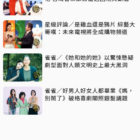
星級評論／是雞血還是鴉片 綜藝大
哥嘆：未來電視將全成購物頻道
雀雀／《她和她的她》以驚悚懸疑
劇型面對人類文明史上最大黑洞
雀雀／好男人好女人都畢業《媽，
別鬧了》破格喜劇關照銀髮議題