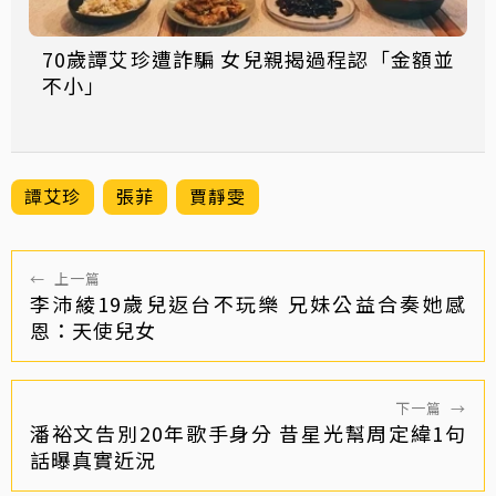
70歲譚艾珍遭詐騙 女兒親揭過程認「金額並
不小」
譚艾珍
張菲
賈靜雯
←
上一篇
李沛綾19歲兒返台不玩樂 兄妹公益合奏她感
恩：天使兒女
下一篇
→
潘裕文告別20年歌手身分 昔星光幫周定緯1句
話曝真實近況