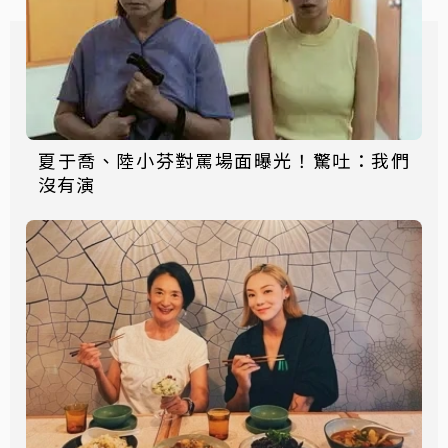
夏于喬、陸小芬對罵場面曝光！驚吐：我們
沒有演