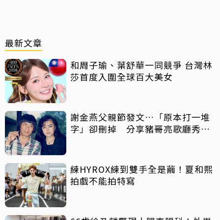
最新文章
和周子瑜、葉舒華一同競爭 台灣林
莎首度入圍全球百大美女
謝金燕父親節發文…「原本打一堆
字」卻刪掉 分享豬哥亮歌廳秀歌
曲懷念
練HYROX練到雙手全是繭！夏和熙
拍戲不能拍特寫