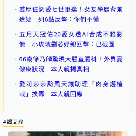
姜厚任認愛七世重逢！女友學歷背景
遭疑 列6點反擊：你們不懂
五月天冠佑20愛女遭AI合成不雅影
像 小玫瑰劉芯妤親回擊：已截圖
66歲徐乃麟驚現大腸直腸科！外界憂
健康狀況 本人親揭真相
愛莉莎莎颱風天讓助理「肉身護植
栽」挨轟 本人親回應
#譚艾珍