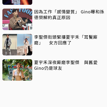
因為工作「感情變質」 Gino曝和孫
德榮解約真正原因
李聖傑街頭緊摟夏宇禾「耳鬢廝
磨」 女方回應了
夏宇禾深夜廝磨李聖傑 與舊愛
Gino仍是球友