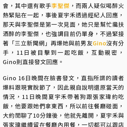
會，其中還有歌手
李聖傑
，而兩人疑似喝醉火
熱緊貼在一起，事後夏宇禾透過經紀人回應，
那天與李聖傑是第一次見面，她只是幫忙攙扶
酒醉的李聖傑，也強調目前仍單身，不過緊接
著「三立新聞網」再爆她與前男友
Gino
沒有分
手，11日被目擊到一起吃飯，互動親密，
Gino則直接發文回應。
Gino 16日晚間在臉書發文，直指所謂的讀者
爆料跟現實脫節了，因此親自說明還原當天的
情況，11日晚間夏宇禾帶著狗跟張家瑋約吃
飯，他要跟她們拿東西，所以前往餐廳碰面，
大約閒聊了10分鐘後，他就先離開，夏宇禾與
張家瑋繼續留在餐廳內用餐，一切都可以跟店