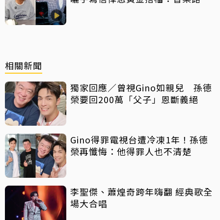
感恩有您
相關新聞
獨家回應／曾視Gino如親兒 孫德
榮要回200萬「父子」恩斷義絕
Gino得罪電視台遭冷凍1年！孫德
榮再懺悔：他得罪人也不清楚
李聖傑、蕭煌奇跨年嗨翻 經典歌全
場大合唱