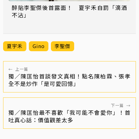
醉貼李聖傑後首露面！ 夏宇禾自罰「滴酒
不沾」
夏宇禾
Gino
李聖傑
←
上一篇
獨／陳匡怡首談發文真相！點名陳柏霖、張孝
全不是炒作「是可愛回憶」
下一篇
→
獨／陳匡怡最不喜歡「我可能不會愛你」！首
吐真心話：價值觀差太多