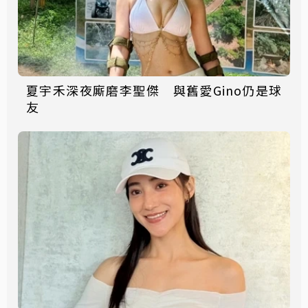
夏宇禾深夜廝磨李聖傑 與舊愛Gino仍是球
友