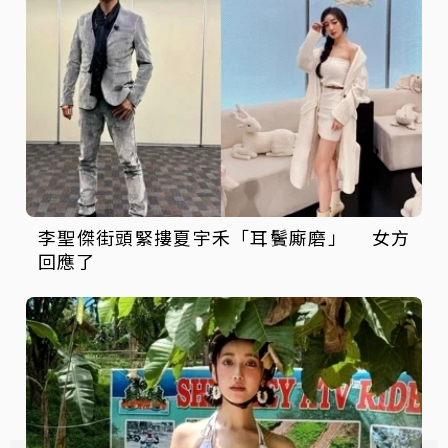
李聖傑街頭緊摟夏宇禾「耳鬢廝磨」 女方
回應了