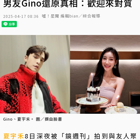
男友Gino還原真相：歡迎來對質
噓！星聞 編輯bian／綜合報導
2025-04-17 08:36
Gino、夏宇禾。 圖／擷自臉書
夏宇禾
8日深夜被「鏡週刊」拍到與友人聚