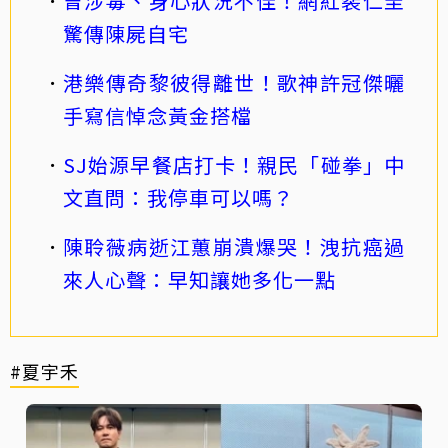
曾涉毒、身心狀況不佳！網紅裴仁圭
驚傳陳屍自宅
港樂傳奇黎彼得離世！歌神許冠傑曬
手寫信悼念黃金搭檔
SJ始源早餐店打卡！親民「碰拳」中
文直問：我停車可以嗎？
陳聆薇病逝江蕙崩潰爆哭！洩抗癌過
來人心聲：早知讓她多化一點
#夏宇禾