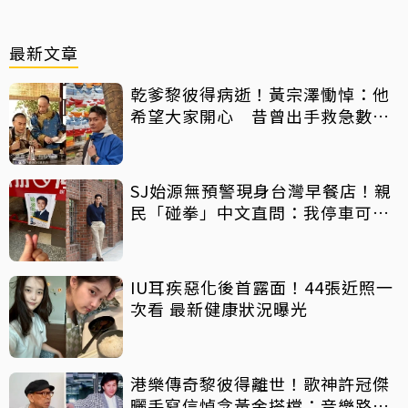
最新文章
乾爹黎彼得病逝！黃宗澤慟悼：他
希望大家開心 昔曾出手救急數十
萬手術費
SJ始源無預警現身台灣早餐店！親
民「碰拳」中文直問：我停車可以
嗎？
IU耳疾惡化後首露面！44張近照一
次看 最新健康狀況曝光
港樂傳奇黎彼得離世！歌神許冠傑
曬手寫信悼念黃金搭檔：音樂路上