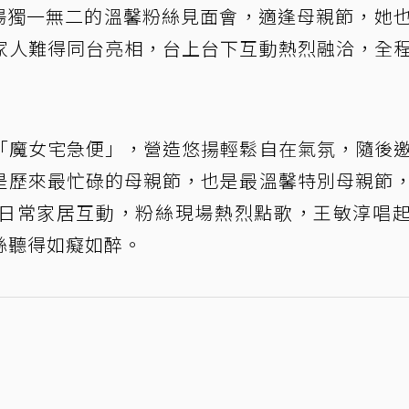
)舉辦一場獨一無二的溫馨粉絲見面會，適逢母親節，她
家人難得同台亮相，台上台下互動熱烈融洽，全
「魔女宅急便」，營造悠揚輕鬆自在氣氛，隨後
是歷來最忙碌的母親節，也是最溫馨特別母親節
日常家居互動，粉絲現場熱烈點歌，王敏淳唱
絲聽得如癡如醉。