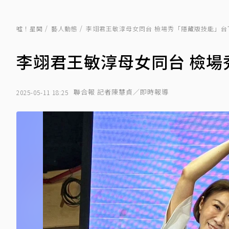
噓！星聞
藝人動態
李翊君王敏淳母女同台 檢場秀「隱藏版技能」台
李翊君王敏淳母女同台 檢場
聯合報 記者陳慧貞／即時報導
2025-05-11 18:25