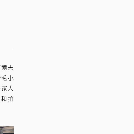
高爾夫
著毛小
一家人
唱和拍