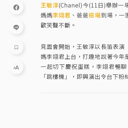
王敏淳
(Chanel)今(11日
媽媽
李翊君
、爸爸
檢場
到場，一
歡笑聲不斷。
見面會開始，王敏淳以長笛表演
媽李翊君上台，打趣地說著今年
一起切下慶祝蛋糕，李翊君暢聊
「跳樓機」，即興演出令台下粉