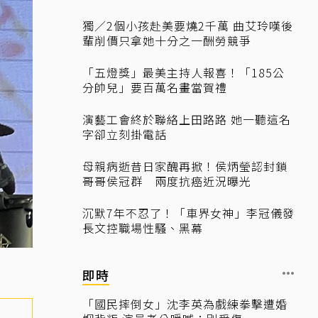
獨／2個小孩赴美要燒2千萬 曲艾玲嘆後
輩削價只拿她十分之一酬勞競爭
「五燈獎」最美主持人報喜！「185公
分帥兒」要百萬名畫當賀禮
演藝工會終於聯絡上田路路 她一聽這名
字卻立刻掛電話
母親病逝昔日家醜再掀！侯炳瑩認封鎖
哥哥侯冠群 兩度抗癌近況曝光
沉默7年不忍了！「車界女神」李冠儀發
長文控職場性騷、黑幕
即時
「國民摔倒女」沈李英為戲練拳擊遭婚