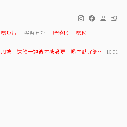
噓短片
娛樂有評
哈燒榜
噓粉
黃明志二舅孤身死在新加坡！遺體一週後才被發現 曝奉獻異鄉40年人生
10:51