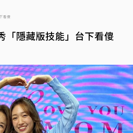
下看傻
秀「隱藏版技能」台下看傻