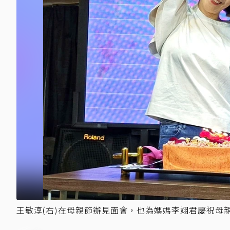
王敏淳(右)在母親節辦見面會，也為媽媽李翊君慶祝母親