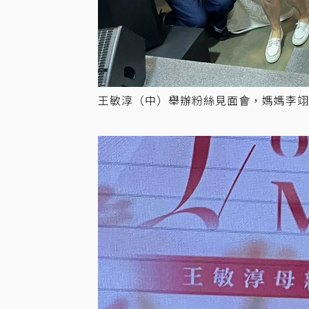
王敏淳（中）舉辦粉絲見面會，媽媽李翊君