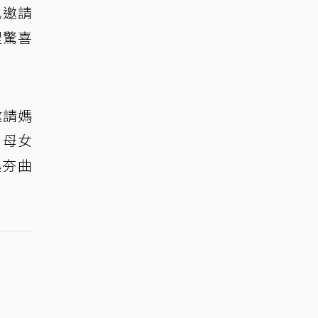
也邀請
程驚喜
邀請媽
，母女
起夯曲