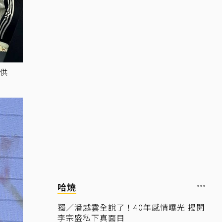
提供
哈燒
獨／潘越雲全說了！40年感情曝光 揭開
李宗盛私下真面目