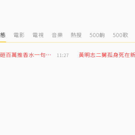
動態
電影
電視
音樂
熱搜
500齣
500歌
獨／韓女嫌台男「很臭」掀熱議！唐綺陽砸百萬推香水一句話替台男平反
11:27