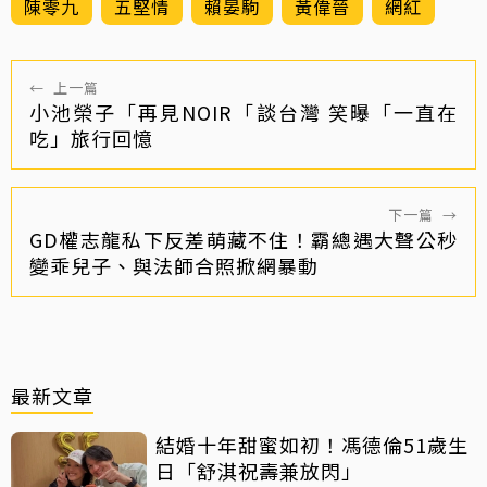
陳零九
五堅情
賴晏駒
黃偉晉
網紅
←
上一篇
小池榮子「再見NOIR「談台灣 笑曝「一直在
吃」旅行回憶
下一篇
→
GD權志龍私下反差萌藏不住！霸總遇大聲公秒
變乖兒子、與法師合照掀網暴動
最新文章
結婚十年甜蜜如初！馮德倫51歲生
日「舒淇祝壽兼放閃」