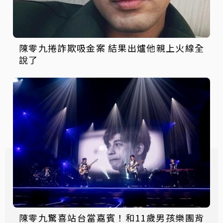
陳零九捲詐欺吸金案 結果出爐他親上火線全
說了
陳零九驚喜站台當嘉賓！和11歲男孩樂團背