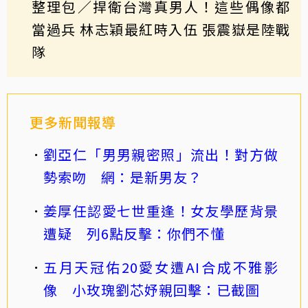
整理包／捍衛台灣真男人！這些偶像都
當過兵 林志穎最紅時入伍 張震嶽是陸戰
隊
更多新聞報導
劉亞仁「男男親密照」流出！對方做
勢索吻 網：是新男友？
姜厚任認愛七世重逢！女友學歷背景
遭疑 列6點反擊：你們不懂
五月天冠佑20愛女遭AI合成不雅影
像 小玫瑰劉芯妤親回擊：已截圖