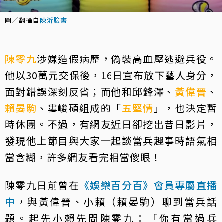
圖／翻攝自
陳沂臉書
陳零九
涉嫌造假病歷，偽裝高血壓逃避兵役。
他以30萬元交保後，16日宣布放下藝人身分，
面對錯誤深刻反省；而他和邱鋒澤、
黃偉晉
、
賴晏駒
、婁峻碩組成的「
五堅情
」，也決定暫
時休團。不過，有網友近日卻挖出昔日影片，
發現他上節目與大家一起談當兵趣事時語氣相
當含糊，許多網友看完相當傻眼！
陳零九日前曾在
《娛樂百分百》會員專屬直播
中
，與黃偉晉、小賴（賴晏駒）聊到當兵話
題。起先小賴先問陳零九：「你有當過兵