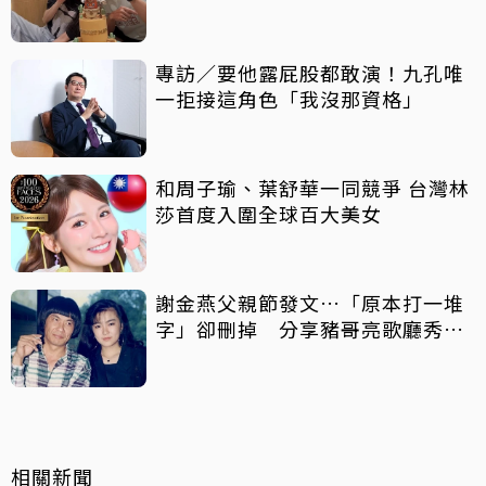
專訪／要他露屁股都敢演！九孔唯
一拒接這角色「我沒那資格」
和周子瑜、葉舒華一同競爭 台灣林
莎首度入圍全球百大美女
謝金燕父親節發文…「原本打一堆
字」卻刪掉 分享豬哥亮歌廳秀歌
曲懷念
相關新聞