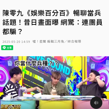
陳零九《娛樂百分百》暢聊當兵
話題！昔日畫面曝 網驚：連團員
都騙？
噓！星聞 編輯三月兔／綜合報導
2025-05-20 14:59