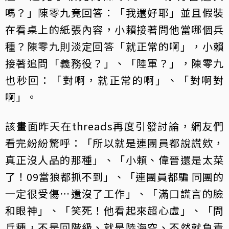
嗎？」陳零九竟回答：「我還好耶」並且假裝
在看桌上的紙張內容，小賴接著問他當哪個兵
種？陳零九則淡定回答「就正常的啊」，小賴
接著追問「義務役？」、「陸軍？」，陳零九
也秒回：「對啊，就正常的啊」、「對啊對
啊」。
該畫面昨天在threads再度引發討論，網友們
看完紛紛驚呼：「所以就是連團員都說謊欸，
真正沒人品的那種」、「小賴、偉晉還是太菜
了！09當狼都抓不到」、「連團員都騙 同團的
一定很受傷⋯還沒了工作」、「滿口謊言的臉
和眼神」、「笑死！他看起來超心虛」、「問
兵種，不是回階級、就是陸海空、不然就負責