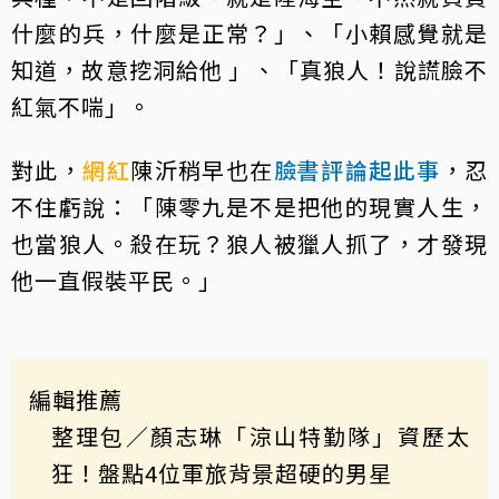
什麼的兵，什麼是正常？」、「小賴感覺就是
知道，故意挖洞給他 」、「真狼人！說謊臉不
紅氣不喘」。
對此，
網紅
陳沂稍早也在
臉書評論起此事
，忍
不住虧說：「陳零九是不是把他的現實人生，
也當狼人。殺在玩？狼人被獵人抓了，才發現
他一直假裝平民。」
編輯推薦
整理包／顏志琳「涼山特勤隊」資歷太
狂！盤點4位軍旅背景超硬的男星