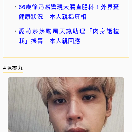
66歲徐乃麟驚現大腸直腸科！外界憂
健康狀況 本人親揭真相
愛莉莎莎颱風天讓助理「肉身護植
栽」挨轟 本人親回應
#陳零九