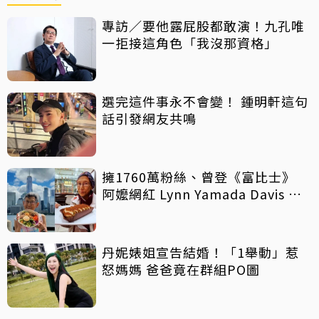
專訪／要他露屁股都敢演！九孔唯
一拒接這角色「我沒那資格」
選完這件事永不會變！ 鍾明軒這句
話引發網友共鳴
擁1760萬粉絲、曾登《富比士》
阿嬤網紅 Lynn Yamada Davis 驚
傳病逝
丹妮婊姐宣告結婚！「1舉動」惹
怒媽媽 爸爸竟在群組PO圖