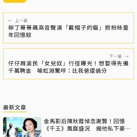
←
上一篇
柳丁哥哥飆高音聲演「戴帽子的貓」掀粉絲童
年回憶殺
下一篇
→
仔仔周渝民「女兒奴」行徑曝光！想娶得先備
千萬聘金 喻虹淵驚呼：比我爸還過分
最新文章
金馬影后陳秋霞悼念謝賢！回憶
《千王》風靡盛況 揭他私下豪爽
給鉅額小費