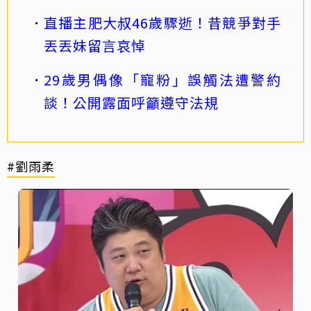
直播主肥大叔46歲驟逝！昔競爭對手
丟丟妹留言哀悼
29歲男偶像「寵粉」誤觸法遭警約
談！公開露面呼籲遵守法規
#劉雨柔