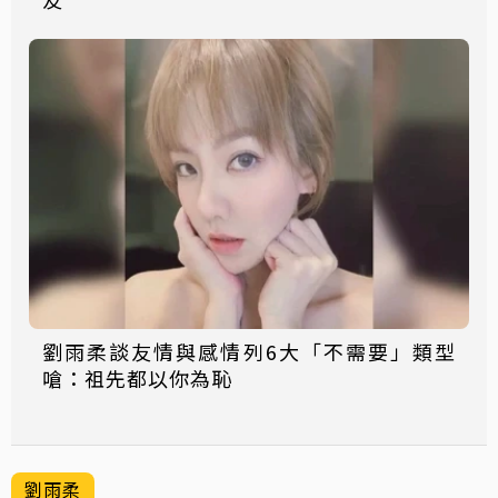
劉雨柔談友情與感情列6大「不需要」類型
嗆：祖先都以你為恥
劉雨柔