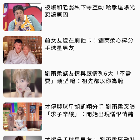
被爆和老婆私下零互動 哈孝遠曝光
忍讓原因
前女友還在刷他卡！劉雨柔心碎分
手球星男友
劉雨柔談友情與感情列6大「不需
要」類型 嗆：祖先都以你為恥
才傳與球星胡凱翔分手 劉雨柔突曝
「求子辛酸」：開始出現憎恨情緒
才爆分手球星男友！ 劉雨柔挺孕肚