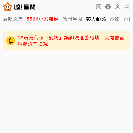
最新文章
5566小刀離婚
熱門星聞
藝人動態
電影
電
29歲男偶像「寵粉」誤觸法遭警約談！公開露面
呼籲遵守法規
4歲兒緊盯AKIRA備戰演唱會 萌學林志玲甜喊
「加油」