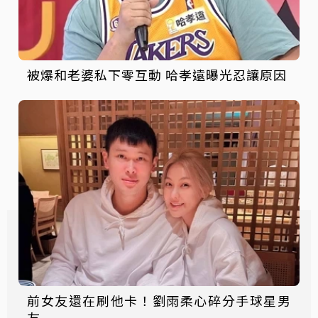
被爆和老婆私下零互動 哈孝遠曝光忍讓原因
前女友還在刷他卡！劉雨柔心碎分手球星男
友