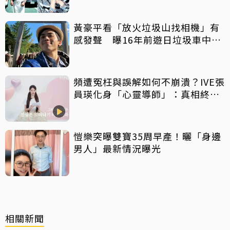
黃豪平看「放火垃圾山找相機」有
感發聲 曝16年前遊日垃圾車中含
淚找御守
頻遭冤枉與誤解如何不崩潰？IVE張
員瑛化身「心靈導師」：真相終會
大白
愷樂突曝雙寶35周早產！曬「身邊
男人」最新情況曝光
相關新聞