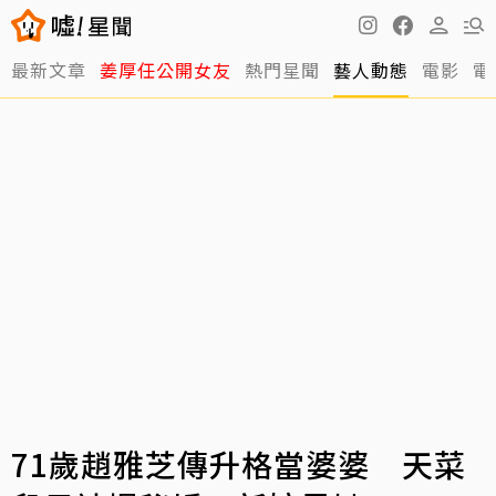
最新文章
姜厚任公開女友
熱門星聞
藝人動態
電影
電
71歲趙雅芝傳升格當婆婆 天菜