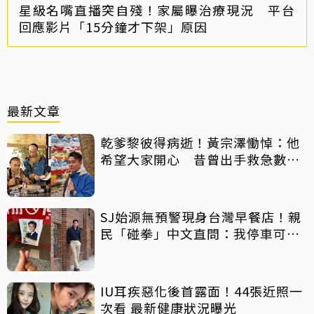
星級名嘴直播突自殘！家屬曝治療現況 平台
回應影片「15分鐘才下架」原因
最新文章
乾爹黎彼得病逝！黃宗澤慟悼：他
希望大家開心 昔曾出手救急數十
萬手術費
SJ始源無預警現身台灣早餐店！親
民「碰拳」中文直問：我停車可以
嗎？
IU耳疾惡化後首露面！44張近照一
次看 最新健康狀況曝光