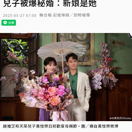
兒子被爆秘婚：新娘是她
聯合報 記者陳穎／即時報導
2025-05-27 07:08
趙雅芝和天菜兒子黃愷傑日前歡度母親節。圖／摘自黃愷傑微博