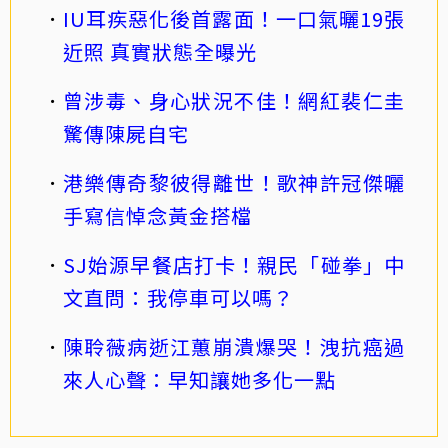
IU耳疾惡化後首露面！一口氣曬19張
近照 真實狀態全曝光
曾涉毒、身心狀況不佳！網紅裴仁圭
驚傳陳屍自宅
港樂傳奇黎彼得離世！歌神許冠傑曬
手寫信悼念黃金搭檔
SJ始源早餐店打卡！親民「碰拳」中
文直問：我停車可以嗎？
陳聆薇病逝江蕙崩潰爆哭！洩抗癌過
來人心聲：早知讓她多化一點