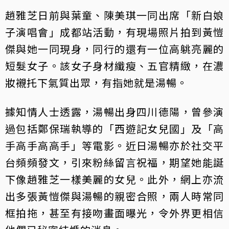
趙雅芝日前與葉童、陳美琪一同出席「新白娘
子演唱會」成都站活動，有現場照片拍到黃愷
傑與她一同現身，同行的還有一位高䠷亮麗的
短髮女子。該女子身材纖瘦、五官精緻，在濃
妝襯托下氣質出眾，有指她就是湯暢。
據知情人士透露，湯暢出身四川德陽，曾參演
過包括鄭保瑞執導的「西遊記女兒國」及「高
手高手高高手」等電影。近日湯暢亦於社交平
台頻頻發文，引來粉絲留言祝福，期望她能誕
下像趙雅芝一樣美麗的女兒。此外，網上亦流
出多張黃愷傑與湯暢的親密合照，兩人時常同
框拍拖，甚至有接吻畫面曝光，令外界更相信