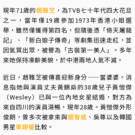
現年71歲的
趙雅芝
，為TVB七十年代四大花旦
之一，當年僅19歲參加1973年香港小姐選
舉，雖然僅獲得第四名，但隨後憑「倚天屠龍
記」、「新白娘子傳奇」等劇集迅速走紅，並
因氣質出眾，被譽為「古裝第一美人」。多年
來她保持凍齡美貌，於中港兩地人氣不減。
近日，趙雅芝被傳喜迎新身分——當婆婆。消
息指她與演員丈夫黃錦燊的38歲兒子黃愷傑
（Wesley）已與一位內地女星結婚，對方為
來自四川的演員湯暢，現年28歲。黃愷傑外形
俊朗，曾多次被拿來與
關智斌
、吳尊以及韓國
男星
車銀優
比較。