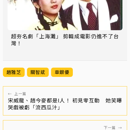
超夯名劇「上海灘」 剪輯成電影仍進不了台
灣！
趙雅芝
關智斌
車銀優
←
上一篇
宋威龍、趙今麥都是I人！ 初見零互動 她笑曝
哭戲被虧「流西瓜汁」
下一篇
→