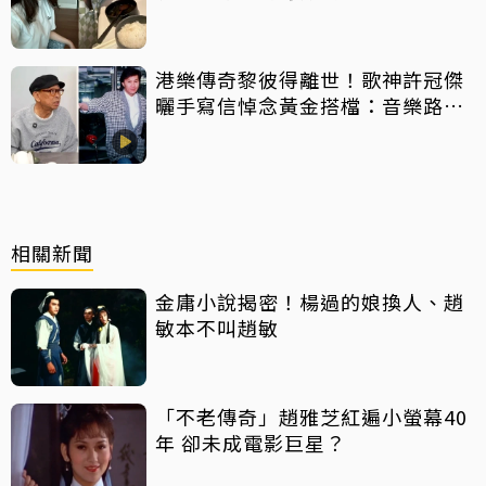
港樂傳奇黎彼得離世！歌神許冠傑
曬手寫信悼念黃金搭檔：音樂路上
感恩有您
相關新聞
金庸小說揭密！楊過的娘換人、趙
敏本不叫趙敏
「不老傳奇」趙雅芝紅遍小螢幕40
年 卻未成電影巨星？