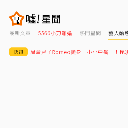
最新文章
5566小刀離婚
熱門星聞
藝人動
周董兒子Romeo變身「小小中醫」！昆
快訊