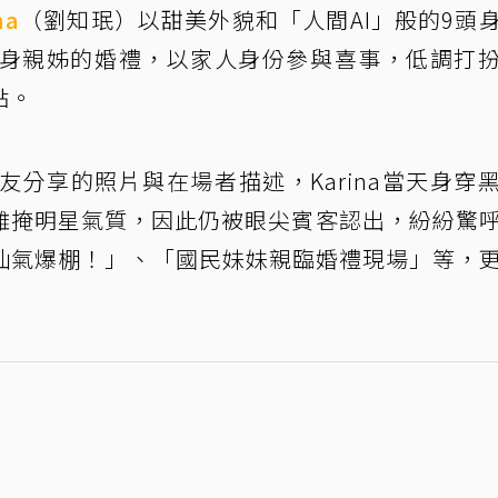
na
（劉知珉）以甜美外貌和「人間AI」般的9頭
現身親姊的婚禮，以家人身份參與喜事，低調打
點。
友分享的照片與在場者描述，Karina當天身穿
難掩明星氣質，因此仍被眼尖賓客認出，紛紛驚
、「仙氣爆棚！」、「國民妹妹親臨婚禮現場」等，