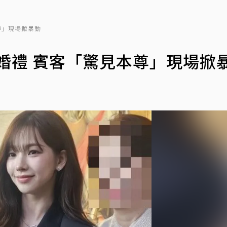
本尊」現場掀暴動
身親姊婚禮 賓客「驚見本尊」現場掀