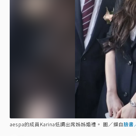
aespa的成員Karina低調出席姊姊婚禮。 圖／擷自
臉書