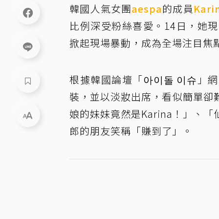
韓國人氣女團
aespa
的成員
Kari
比例深受粉絲喜愛。14日，她
掀起現場暴動，成為全場注目焦
根據韓國論壇「아이돌 이슈」網
裝，並以淡妝出席，看似簡單卻
娘的妹妹竟然是Karina！」
郎的朋友笑稱「賺到了」。