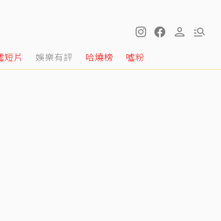
噓短片
娛樂有評
哈燒榜
噓粉