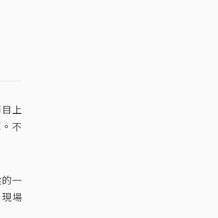
節目上
厚。不
柔的一
，現場