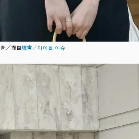
。 圖／擷自
臉書／아이돌 이슈