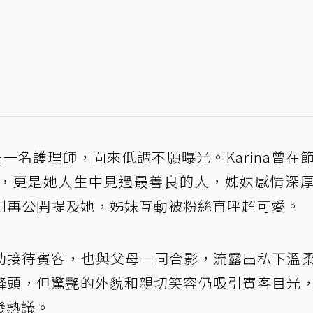
，是一名護理師，向來低調不願曝光。Karina曾在
，更是她人生中見過最善良的人，姊妹感情深
na別再公開提及她，姊妹互動被粉絲直呼超可愛。
場協助接待賓客，也與父母一同合影，流露出私下溫
鋒頭，但驚艷的外貌和親切笑容仍吸引賓客目光
發熱議。