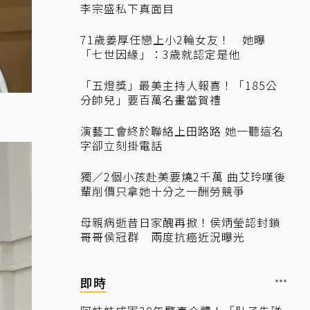
李宗盛私下真面目
71歲姜厚任戀上小2輪女友！ 她曝
「七世因緣」：3歲就認定是他
「五燈獎」最美主持人報喜！「185公
分帥兒」要百萬名畫當賀禮
演藝工會終於聯絡上田路路 她一聽這名
字卻立刻掛電話
獨／2個小孩赴美要燒2千萬 曲艾玲嘆後
輩削價只拿她十分之一酬勞競爭
母親病逝昔日家醜再掀！侯炳瑩認封鎖
哥哥侯冠群 兩度抗癌近況曝光
即時