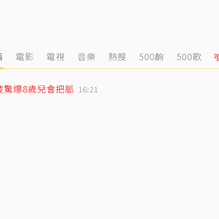
態
電影
電視
音樂
熱搜
500齣
500歌
凌驚爆8歲兒會把脈
16:21