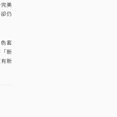
身完美
扮卻仍
黑色套
呼「新
更有新