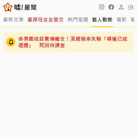
最新文章
姜厚任女友發文
熱門星聞
藝人動態
電影
電
泰男團成員驚傳離世！清晨騎車失聯「尋獲已成
遺體」 死因待調查