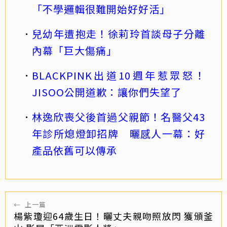
「不學邏輯很難開始好好活」
兒幼年遭抱走！徐莉玲首談母子分離
內幕「巨大傷痛」
BLACKPINK出道10週年惹眾怒！
JISOO公開道歉：讓你們失望了
林逸欣喪父後首過父親節！名醫父43
年診所熄燈卸招牌 曬感人一幕：好
產品依舊可以傳承
←
上一篇
楊紫瓊迎64歲生日！曬丈夫親吻照放閃 獲頒釜