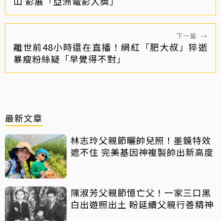
山 影展「亞洲電影人獎」
下一篇
→
離世前48小時還在直播！網紅「肥大叔」猝逝
暴瘦粉絲疑「早覺得不對」
最新文章
林志玲父親節曬帥兒照！墨鏡特效
遮不住 完美基因神複製帥出新高度
陳淑芳父親節憶亡父！一家三口黑
白出遊照出土 盼延續父親行善精神