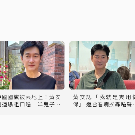
中國國旗被丟地上！黃安
黃安認「我就是爽用
奧運爆粗口嗆「洋鬼子假
保」 返台看病挨轟嗆聲
文明欺負人」
我有違法嗎