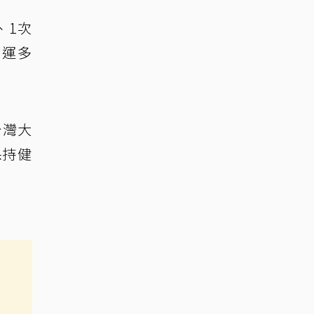
、1次
命運多
台灣大
保持健