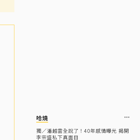
哈燒
獨／潘越雲全說了！40年感情曝光 揭開
李宗盛私下真面目