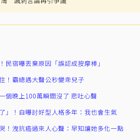
台灣 諷刺言論再引爭議
！民宿曝丟棄原因「誤認成按摩棒」
住！霸總遇大聲公秒變乖兒子
一個晚上100萬瞬間沒了 悲吐心聲
了」！自曝討好型人格多年：我也會生氣
哭！洩抗癌過來人心聲：早知讓她多化一點