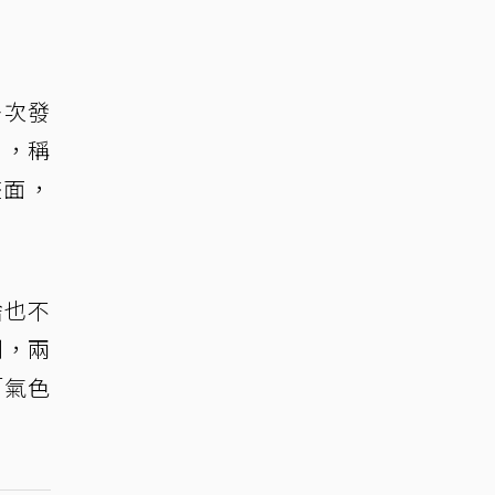
多次發
」，稱
畫面，
啥也不
到，兩
「氣色