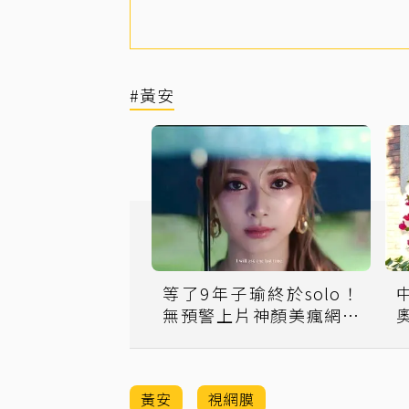
#黃安
等了9年子瑜終於solo！
無預警上片神顏美瘋網友
全跪了
黃安
視網膜