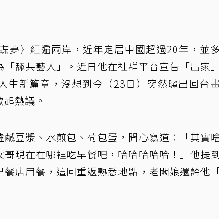
蝶夢〉紅遍兩岸，近年定居中國超過20年，並
為「舔共藝人」。近日他在社群平台宣告「出家
人生新篇章，沒想到今（23日）突然曬出回台
掀起熱議。
嗑鹹豆漿、水煎包、荷包蛋，開心寫道：「其實
安哥現在在哪裡吃早餐吧，哈哈哈哈哈！」他提
早餐店用餐，這回重返熟悉地點，老闆娘還誇他