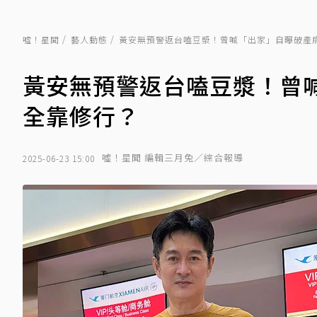
噓！星聞
藝人動態
黃安無預警返台嗑豆漿！曾喊「出家」自曝破產
黃安無預警返台嗑豆漿！曾
全靠修行？
噓！星聞 編輯三月兔／綜合報導
2025-06-23 15:00