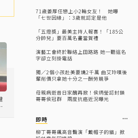
71歲姜厚任戀上小2輪女友！ 她曝
「七世因緣」：3歲就認定是他
「五燈獎」最美主持人報喜！「185公
分帥兒」要百萬名畫當賀禮
演藝工會終於聯絡上田路路 她一聽這名
字卻立刻掛電話
獨／2個小孩赴美要燒2千萬 曲艾玲嘆後
輩削價只拿她十分之一酬勞競爭
母親病逝昔日家醜再掀！侯炳瑩認封鎖
健
哥哥侯冠群 兩度抗癌近況曝光
：
即時
柳丁哥哥飆高音聲演「戴帽子的貓」掀