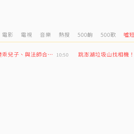
電影
電視
音樂
熱搜
500齣
500歌
噓
GD私下反差萌藏不住！霸總遇大聲公秒變乖兒子、與法師合照掀網暴動
跳澎湖垃圾山找相機
10:50