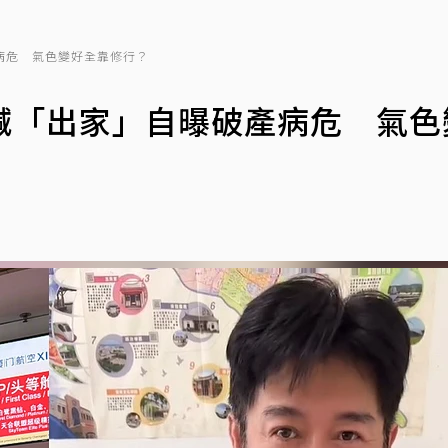
病危 氣色變好全靠修行？
喊「出家」自曝破產病危 氣色