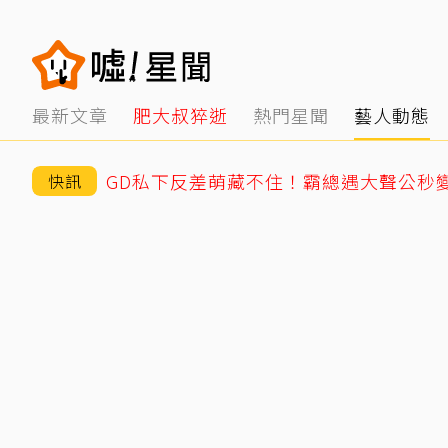
最新文章
肥大叔猝逝
熱門星聞
藝人動態
快訊