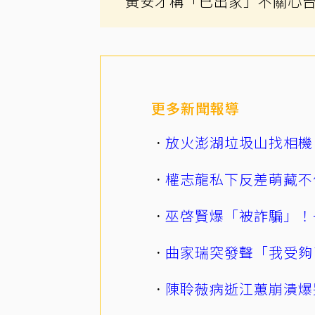
黃安才稱「已出家」不關心
更多新聞報導
放火澎湖垃圾山找相機
權志龍私下反差萌藏不
巫啓賢爆「被詐騙」！
曲家瑞突發聲「我受夠
陳聆薇病逝江蕙崩潰爆