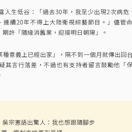
露人生低谷：「過去30年，我至少出現2次病危
、連續20年不得上大陸衛視綜藝節目。」儘管
，期許「隨緣消舊業，迎接明日朝陽」。
某種意義上已經出家」，隔不到一個月就傳出回
疑其言行落差，不過也有支持者留言鼓勵他「
。
 吳宗憲語出驚人：我也想跟隨腳步