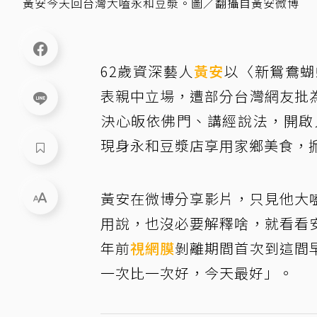
黃安今天回台灣大嗑永和豆漿。圖／翻攝自黃安微博
62歲資深藝人
黃安
以〈新鴛鴦蝴
表親中立場，遭部分台灣網友批
決心皈依佛門、講經說法，開啟
現身永和豆漿店享用家鄉美食，
黃安在微博分享影片，只見他大
用說，也沒必要解釋啥，就看看
年前
視網膜
剝離期間首次到這間
一次比一次好，今天最好」。