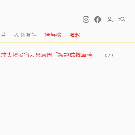
短片
娛樂有評
哈燒榜
噓粉
！放火揭民宿丟棄原因「誤認成按摩棒」
10:20