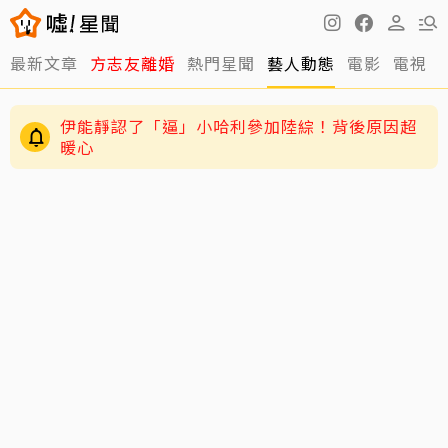
最新文章
方志友離婚
熱門星聞
藝人動態
電影
電視
伊能靜認了「逼」小哈利參加陸綜！背後原因超
暖心
遭質疑挪用會費買豪宅名車 曹雨婷出聲反擊了