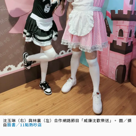
沈玉琳（右）與林襄（左）合作網路節目「威廉沈歡樂送」。 圖／擷
自
臉書／11點熱吵店