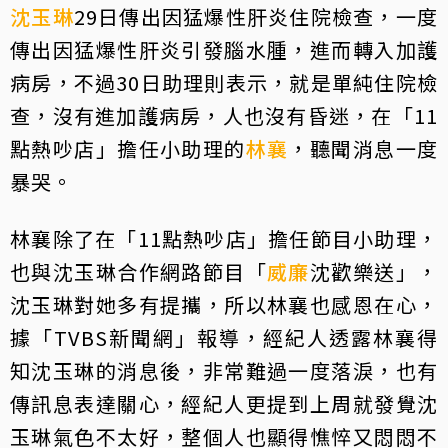
沈玉琳
29日傳出因猛爆性肝炎住院檢查，一度
傳出因猛爆性肝炎引發腦水腫，進而轉入加護
病房，不過30日助理則表示，就是單純住院檢
查，沒有進加護病房，人也沒有昏迷，在「11
點熱吵店」擔任小助理的
林襄
，聽聞消息一度
暴哭。
林襄除了在「11點熱吵店」擔任節目小助理，
也與沈玉琳合作網路節目「
威廉
沈歡樂送」，
沈玉琳對她多有提攜，所以林襄也感恩在心，
據「TVBS新聞網」報導，經紀人透露林襄得
知沈玉琳的消息後，非常難過一度落淚，也有
傳訊息表達關心，經紀人更提到上周就發覺沈
玉琳氣色不太好，整個人也顯得憔悴又悶悶不