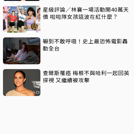
星級評論／林襄一場活動開40萬天
價 啦啦隊女孩這波在紅什麼？
嚇到不敢呼吸！史上最恐怖電影轟
動全台
查爾斯罹癌 梅根不與哈利一起回英
探視 又繼續被攻擊