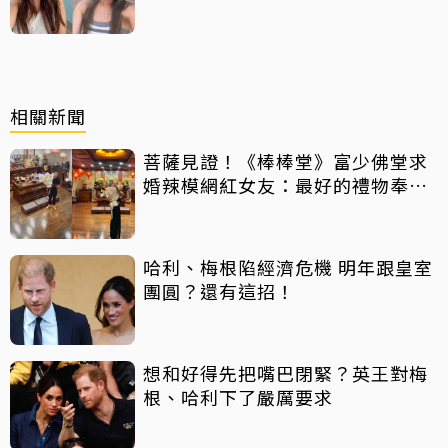
元「收入反而更穩定」
相關新聞
菩薩見證！《棒棒堂》富少佛堂求
婚辣模網紅女友：最好的禮物奉獻
給我
哈利、梅根陷經濟危機 明年跟皇室
團圓？還有這招！
想和好得先把嘴巴閉緊？英王對梅
根、哈利下了嚴厲要求