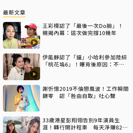
最新文章
王彩樺認了「最後一次Do臉」！
親揭內幕：這次做完撐10幾年
伊能靜認了「逼」小哈利參加陸綜
「桃花塢6」！曝背後原因：不希
望孩子過得太容易
謝忻憶2019不倫戀風波！工作瞬間
歸零 認「咎由自取」吐心聲
33歲港星彭翔翎告別9年演員生
涯！轉行開計程車 每天淨賺8200