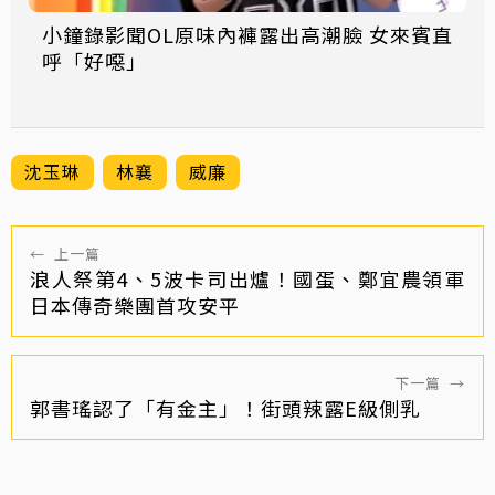
小鐘錄影聞OL原味內褲露出高潮臉 女來賓直
呼「好噁」
沈玉琳
林襄
威廉
←
上一篇
浪人祭第4、5波卡司出爐！國蛋、鄭宜農領軍
日本傳奇樂團首攻安平
下一篇
→
郭書瑤認了「有金主」！街頭辣露E級側乳