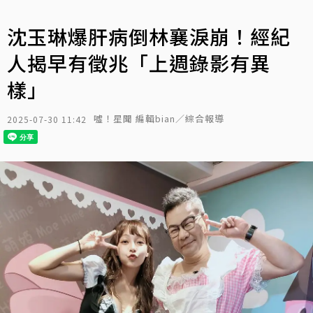
沈玉琳爆肝病倒林襄淚崩！經紀
人揭早有徵兆「上週錄影有異
樣」
噓！星聞 編輯bian／綜合報導
2025-07-30 11:42