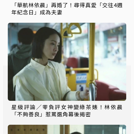
「華航林依晨」再婚了！尋得真愛「交往4週
年紀念日」成為夫妻
星級評論／零負評女神變綠茶婊！林依晨
「不夠善良」惹罵選角幕後揭密