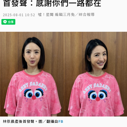
首發聲：感謝你們一路都在
噓！星聞 編輯三月兔／綜合報導
2025-08-01 10:52
林依晨產後首發聲。圖／翻攝自
FB