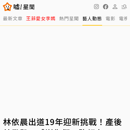
最新文章
王菲愛女李嫣
熱門星聞
藝人動態
電影
電視
林依晨出道19年迎新挑戰！產後