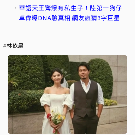
華語天王驚爆有私生子！陸第一狗仔
卓偉曝DNA驗真相 網友瘋猜3字巨星
#林依晨