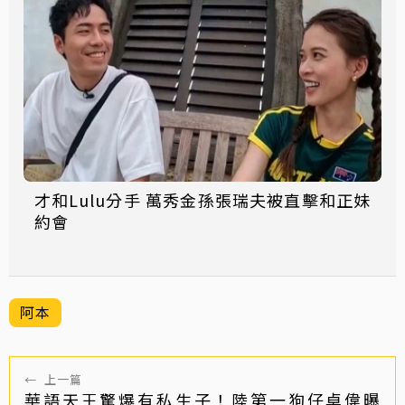
才和Lulu分手 萬秀金孫張瑞夫被直擊和正妹
約會
阿本
←
上一篇
華語天王驚爆有私生子！陸第一狗仔卓偉曝