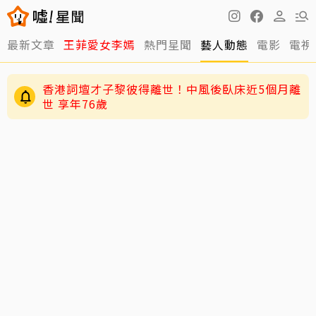
最新文章
王菲愛女李嫣
熱門星聞
藝人動態
電影
電視
香港詞壇才子黎彼得離世！中風後臥床近5個月離
世 享年76歲