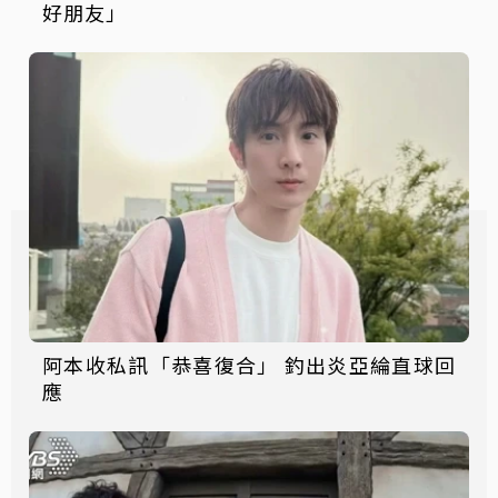
好朋友」
阿本收私訊「恭喜復合」 釣出炎亞綸直球回
應