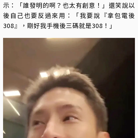
示：「誰發明的啊？也太有創意！」還笑說以
後自己也要反過來用：「我要說『拿包電後
308』，剛好我手機後三碼就是308！」