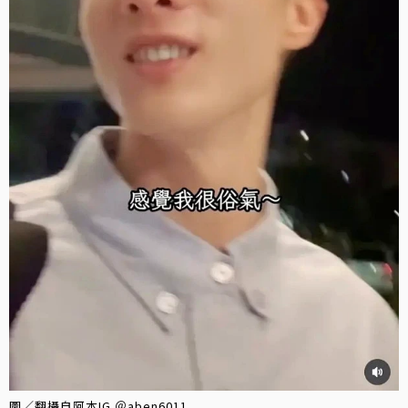
圖／翻攝自阿本IG ＠aben6011