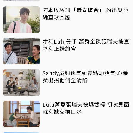
阿本收私訊「恭喜復合」 釣出炎亞
綸直球回應
才和Lulu分手 萬秀金孫張瑞夫被直
擊和正妹約會
Sandy吳姍儒氣到差點動胎氣 心機
女出招他們全淪陷
Lulu舊愛張瑞夫被爆雙標 初次見面
就和她交換口水