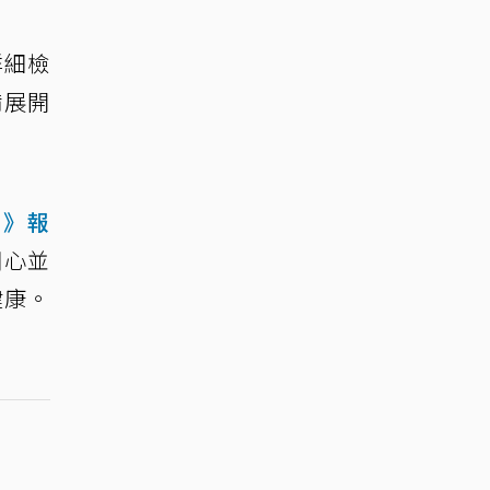
詳細檢
備展開
網》報
關心並
健康。