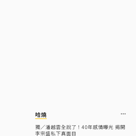
哈燒
獨／潘越雲全說了！40年感情曝光 揭開
李宗盛私下真面目