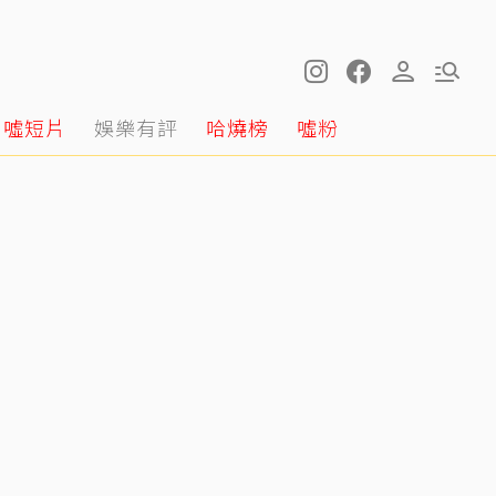
噓短片
娛樂有評
哈燒榜
噓粉