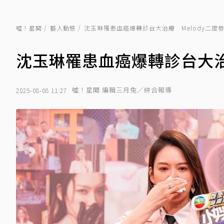
噓！星聞
藝人動態
沈玉琳罹患血癌爆轉診台大治療 Melody二度
沈玉琳罹患血癌爆轉診台大治
噓！星聞 編輯三月兔／綜合報導
2025-08-08 11:27