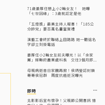
71歲姜厚任戀上小2輪女友！ 她曝
「七世因緣」：3歲就認定是他
「五燈獎」最美主持人報喜！「185公
分帥兒」要百萬名畫當賀禮
演藝工會終於聯絡上田路路 她一聽這名
字卻立刻掛電話
姜厚任小2輪女友前夫曝光！以「余家
菁」嫁縣府農業處科長 交往3個月即...
母親病逝昔日家醜再掀！侯炳瑩認封鎖
哥哥侯冠群 兩度抗癌近況曝光
即時
北影影后宣布懷孕！父親節公開喜訊 憶