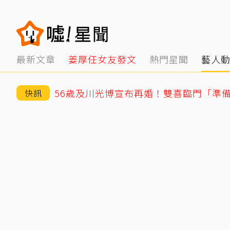
最新文章
姜厚任女友發文
熱門星聞
藝人
56歲及川光博宣布再婚！雙喜臨門「準
快訊