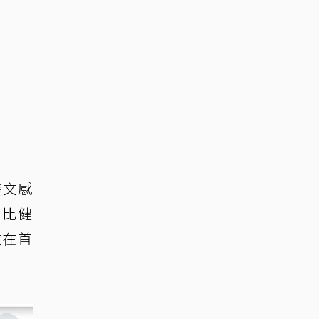
發文感
什麼比健
放在首