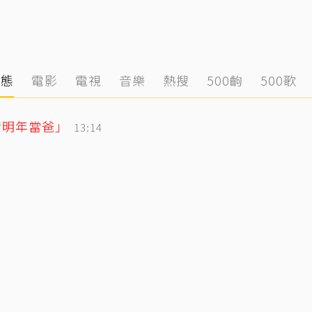
動態
電影
電視
音樂
熱搜
500齣
500歌
備明年當爸」
13:14