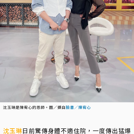
沈玉琳是陳宥心的恩師。圖／擷自
臉書／陳宥心
沈玉琳
日前驚傳身體不適住院，一度傳出猛爆