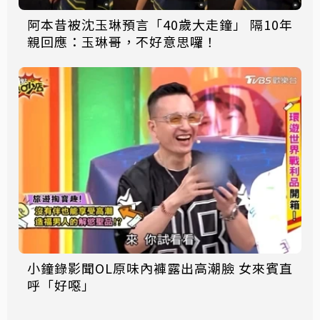
阿本昔被沈玉琳預言「40歲大走鐘」 隔10年
親回應：玉琳哥，不好意思囉！
小鐘錄影聞OL原味內褲露出高潮臉 女來賓直
呼「好噁」