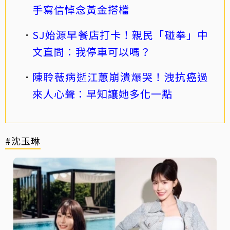
手寫信悼念黃金搭檔
SJ始源早餐店打卡！親民「碰拳」中
文直問：我停車可以嗎？
陳聆薇病逝江蕙崩潰爆哭！洩抗癌過
來人心聲：早知讓她多化一點
#沈玉琳