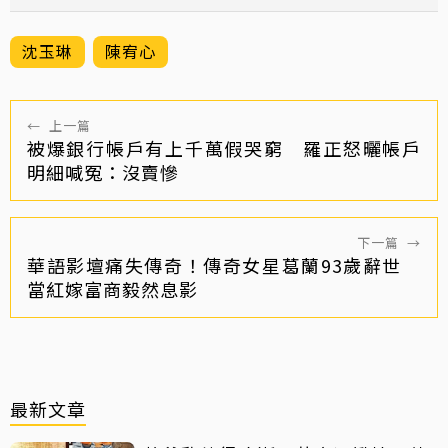
沈玉琳
陳宥心
←
上一篇
被爆銀行帳戶有上千萬假哭窮 羅正怒曬帳戶
明細喊冤：沒賣慘
下一篇
→
華語影壇痛失傳奇！傳奇女星葛蘭93歲辭世
當紅嫁富商毅然息影
最新文章