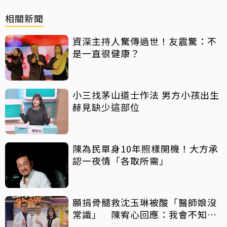
相關新聞
資深主持人驚傳過世！友震驚：不
是一直很健康？
小三找茅山道士作法 男方小孩出生
赫見缺少這部位
陳為民單身10年照樣開機！大方承
認一夜情「各取所需」
願捐骨髓救沈玉琳被酸「醫師娘沒
常識」 陳宥心回應：我會不知
道？