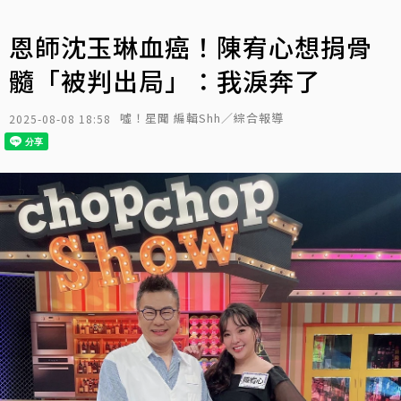
恩師沈玉琳血癌！陳宥心想捐骨
髓「被判出局」：我淚奔了
噓！星聞 編輯Shh／綜合報導
2025-08-08 18:58