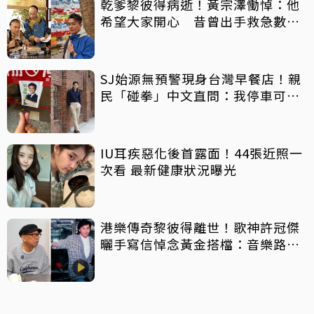
乾爹黎彼得病逝！黃宗澤慟悼：他
希望大家開心 昔曾出手救急數十
萬手術費
SJ始源無預警現身台灣早餐店！親
民「碰拳」中文直問：我停車可以
嗎？
IU耳疾惡化後首露面！44張近照一
次看 最新健康狀況曝光
港樂傳奇黎彼得離世！歌神許冠傑
曬手寫信悼念黃金搭檔：音樂路上
感恩有您