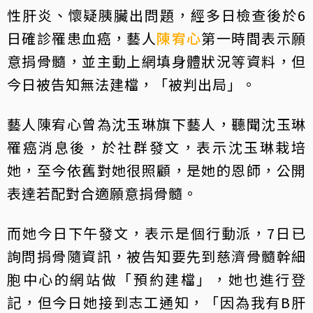
性肝炎、懷疑胰臟出問題，經多日檢查後於6
日確診罹患血癌，藝人
陳宥心
第一時間表示願
意捐骨髓，並主動上網填身體狀況等資料，但
今日被告知無法建檔，「被判出局」。
藝人陳宥心曾為沈玉琳旗下藝人，聽聞沈玉琳
罹癌消息後，於社群發文，表示沈玉琳栽培
她，至今依舊對她很照顧，是她的恩師，公開
表達若配對合適願意捐骨髓。
而她今日下午發文，表示是個行動派，7日已
詢問捐骨隨資訊，被告知要先到慈濟骨髓幹細
胞中心的網站做「預約建檔」，她也進行登
記，但今日她接到志工通知，「因為我有B肝