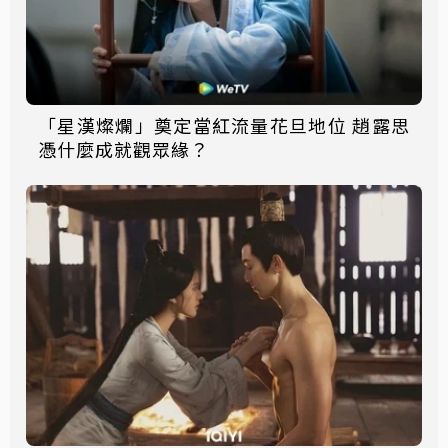
「星漢燦爛」奠定當紅流量花旦地位 趙露思
憑什麼成就觀眾緣？