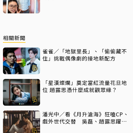
相關新聞
雀雀／「地獄里長」、「偷偷藏不
住」挑戰偶像劇的接地新配方
「星漢燦爛」奠定當紅流量花旦地
位 趙露思憑什麼成就觀眾緣？
潘光中／看《月升滄海》狂嗑CP、
戲外世代交替 吳磊、趙露思躍升
頂流