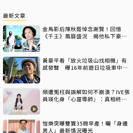
最新文章
金馬影后陳秋霞悼念謝賢！回憶
《千王》風靡盛況 揭他私下豪爽
給鉅額小費
黃豪平看「放火垃圾山找相機」有
感發聲 曝16年前遊日垃圾車中含
淚找御守
頻遭冤枉與誤解如何不崩潰？IVE張
員瑛化身「心靈導師」：真相終會
大白
愷樂突曝雙寶35周早產！曬「身邊
男人」最新情況曝光