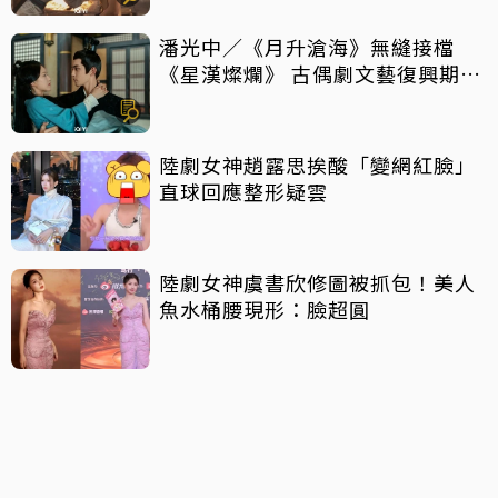
潘光中／《月升滄海》無縫接檔
《星漢燦爛》 古偶劇文藝復興期來
到？
陸劇女神趙露思挨酸「變網紅臉」
直球回應整形疑雲
陸劇女神虞書欣修圖被抓包！美人
魚水桶腰現形：臉超圓