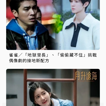
雀雀／「地獄里長」、「偷偷藏不住」挑戰
偶像劇的接地新配方