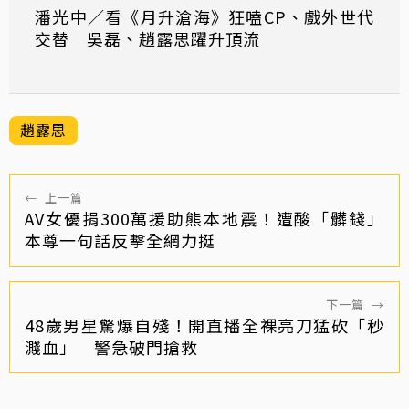
潘光中／看《月升滄海》狂嗑CP、戲外世代
交替 吳磊、趙露思躍升頂流
趙露思
←
上一篇
AV女優捐300萬援助熊本地震！遭酸「髒錢」
本尊一句話反擊全網力挺
下一篇
→
48歲男星驚爆自殘！開直播全裸亮刀猛砍「秒
濺血」 警急破門搶救