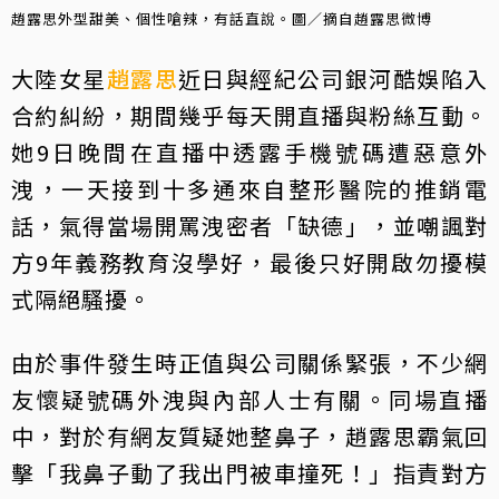
趙露思外型甜美、個性嗆辣，有話直說。圖／摘自趙露思微博
大陸女星
趙露思
近日與經紀公司銀河酷娛陷入
合約糾紛，期間幾乎每天開直播與粉絲互動。
她9日晚間在直播中透露手機號碼遭惡意外
洩，一天接到十多通來自整形醫院的推銷電
話，氣得當場開罵洩密者「缺德」，並嘲諷對
方9年義務教育沒學好，最後只好開啟勿擾模
式隔絕騷擾。
由於事件發生時正值與公司關係緊張，不少網
友懷疑號碼外洩與內部人士有關。同場直播
中，對於有網友質疑她整鼻子，趙露思霸氣回
擊「我鼻子動了我出門被車撞死！」指責對方