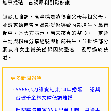
無事找碴，言詞犀利引發熱議。
趙露思強調，高鼻樑是遺傳自父母與祖父母，
並透露幼時曾因鼻部受傷導致內部增生、鼻音
偏重。她大方表示，若未來真的整形，一定會
主動與粉絲分享經驗與推薦醫生，並批評部分
網友將女生變美僅歸因於整容，視野過於狹
隘。
更多新聞報導
5566小刀證實結束14年婚姻！ 認與
台玻千金林文晴低調離婚
愷樂突曝雙寶35周早產！曬「身邊男