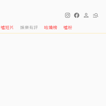
噓短片
娛樂有評
哈燒榜
噓粉