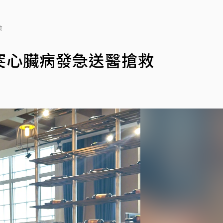
救
突心臟病發急送醫搶救