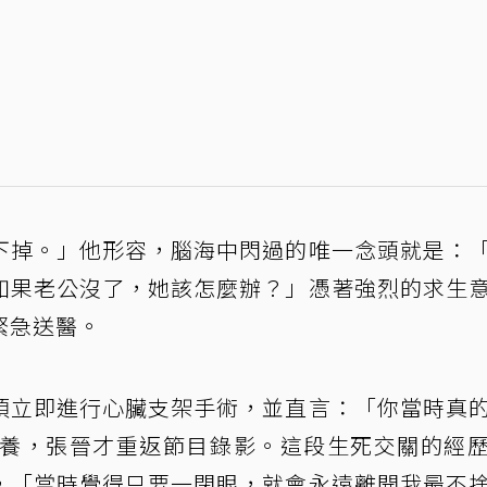
下掉。」他形容，腦海中閃過的唯一念頭就是：
如果老公沒了，她該怎麼辦？」憑著強烈的求生
緊急送醫。
須立即進行心臟支架手術，並直言：「你當時真
休養，張晉才重返節目錄影。這段生死交關的經
，「當時覺得只要一閉眼，就會永遠離開我最不