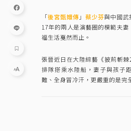
「
後宮甄嬛傳
」
蔡少芬
與中國武
17年的兩人是演藝圈的模範夫妻
福生活戛然而止。
張晉近日在大陸綜藝《披荊斬棘
排隊搭乘水陸船，妻子與孩子距
難、全身冒冷汗，更嚴重的是完