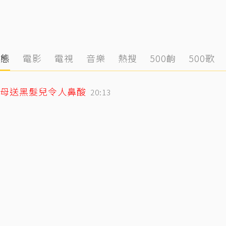
動態
電影
電視
音樂
熱搜
500齣
500歌
母送黑髮兒令人鼻酸
20:13