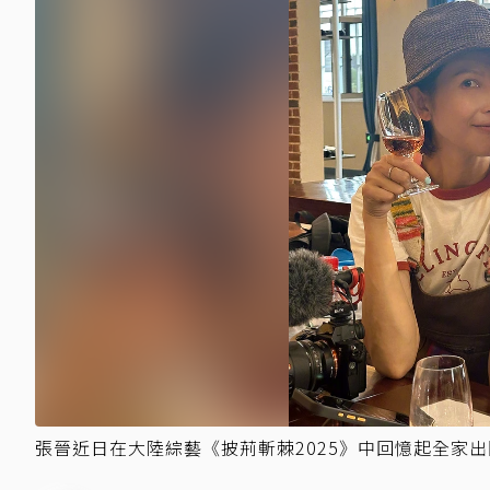
張晉近日在大陸綜藝《披荊斬棘2025》中回憶起全家