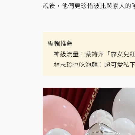
魂後，他們更珍惜彼此與家人的
編輯推薦
神級流量！蔡詩萍「靠女兒
林志玲也吃泡麵！超可愛私