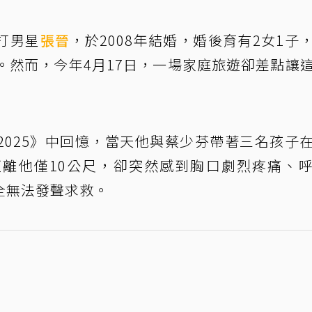
打男星
張晉
，於2008年結婚，婚後育有2女1子
。然而，今年4月17日，一場家庭旅遊卻差點讓
2025》中回憶，當天他與蔡少芬帶著三名孩子
離他僅10公尺，卻突然感到胸口劇烈疼痛、
全無法發聲求救。