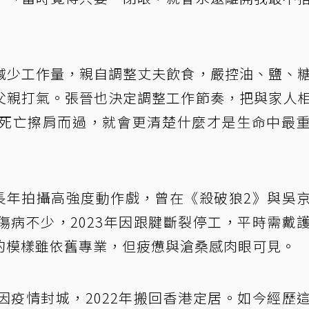
減少工作量，親自調整丈夫飲食，嚴控油、鹽、
父親打氣。張晉也決定調整工作節奏，把與家人
死亡擦肩而過，就會更清楚什麼才是生命中最
，長年拍攝高強度動作戲，曾在《殺破狼2》與吳
傷病不少，2023年因跟腱斷裂停工，平時需戴
的模樣雖依舊專業，但疲憊與滄桑感肉眼可見。
因疫情封城，2022年搬回香港定居。如今經歷