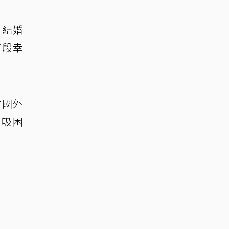
，結婚
這段幸
在國外
呼吸困