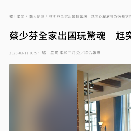
噓！星聞
藝人動態
蔡少芬全家出國玩驚魂 尪突心臟病發急送醫搶
蔡少芬全家出國玩驚魂 尪
噓！星聞 編輯三月兔／綜合報導
2025-08-11 09:57