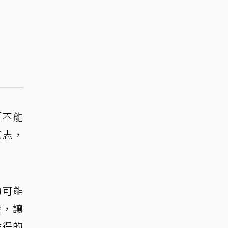
「不能
意志，
的可能
歷，讓
捨得的