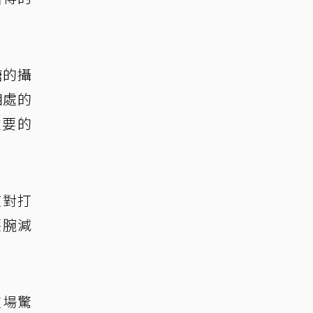
糖的攝
相處的
重要的
京對打
護腕減
這場驚