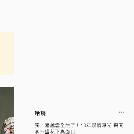
哈燒
獨／潘越雲全說了！40年感情曝光 揭開
李宗盛私下真面目