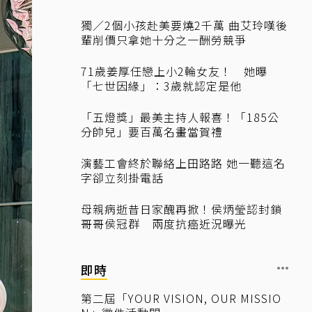
獨／2個小孩赴美要燒2千萬 曲艾玲嘆後
輩削價只拿她十分之一酬勞競爭
71歲姜厚任戀上小2輪女友！ 她曝
「七世因緣」：3歲就認定是他
「五燈獎」最美主持人報喜！「185公
分帥兒」要百萬名畫當賀禮
演藝工會終於聯絡上田路路 她一聽這名
字卻立刻掛電話
母親病逝昔日家醜再掀！侯炳瑩認封鎖
哥哥侯冠群 兩度抗癌近況曝光
即時
第二屆「YOUR VISION, OUR MISSIO