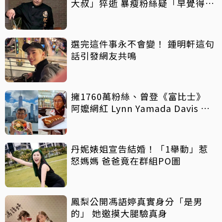
大叔」猝逝 暴瘦粉絲疑「早覺得不
對」
選完這件事永不會變！ 鍾明軒這句
話引發網友共鳴
擁1760萬粉絲、曾登《富比士》
阿嬤網紅 Lynn Yamada Davis 驚
傳病逝
丹妮婊姐宣告結婚！「1舉動」惹
怒媽媽 爸爸竟在群組PO圖
鳳梨公開馮語婷真實身分「是男
的」 她邀摸大腿驗真身