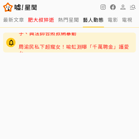
最新文章
肥大叔猝逝
熱門星聞
藝人動態
電影
電視
周渝民私下超寵女！喻虹淵曝「千萬聘金」護愛
女
GD私下反差萌藏不住！霸總遇大聲公秒變乖兒
子、與法師合照掀網暴動