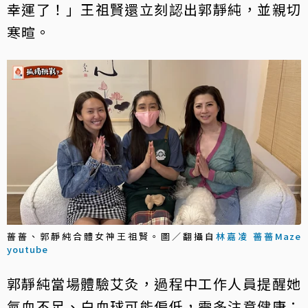
幸運了！」王祖賢還立刻認出郭靜純，並親切
寒暄。
薔薔、郭靜純合體女神王祖賢。圖／翻攝自
林嘉凌 薔薔Maze
youtube
郭靜純當場體驗艾灸，過程中工作人員提醒她
氣血不足、白血球可能偏低，需多注意健康；