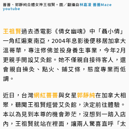
薔薔、郭靜純合體女神王祖賢。圖／翻攝自
林嘉凌 薔薔Maze
youtube
王祖賢
過去憑電影《倩女幽魂》中「聶小倩」
一角紅遍東南亞，2004年息影後便移居加拿大
溫哥華，專注修佛並投身養生事業，今年2月
更親手開設艾灸館。她不僅親自接待客人，還
會親自操灸、點火、鋪艾條，態度專業而低
調。
近日，台灣
網紅
薔薔
與女星
郭靜純
在加拿大相
聚，聽聞王祖賢經營艾灸館，決定前往體驗。
本以為見到本尊的機會渺茫，沒想到一踏入店
內，王祖賢就站在裡面，讓兩人驚喜直呼「太