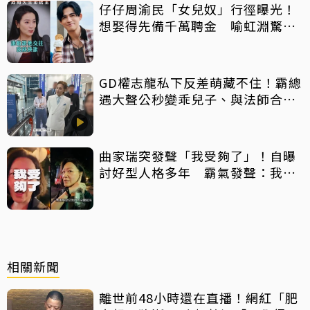
仔仔周渝民「女兒奴」行徑曝光！
想娶得先備千萬聘金 喻虹淵驚
呼：比我爸還過分
GD權志龍私下反差萌藏不住！霸總
遇大聲公秒變乖兒子、與法師合照
掀網暴動
曲家瑞突發聲「我受夠了」！自曝
討好型人格多年 霸氣發聲：我也
會生氣
相關新聞
離世前48小時還在直播！網紅「肥