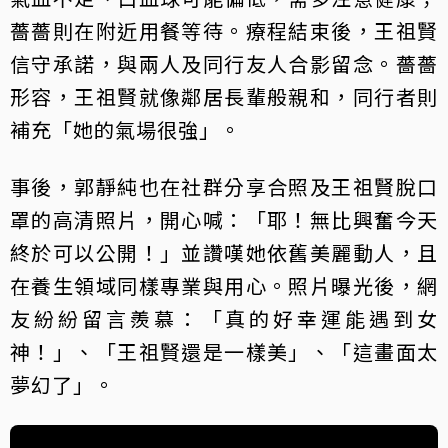
薔薔則在附近用餐等待。療程結束後，王祖賢
信守承諾，與兩人及同行友人合影留念。薔薔
形容，王祖賢就像鄰居長輩般親和，同行者則
補充「她的氣場很強」。
事後，郭靜純也在社群分享合照及王祖賢脫口
罩的高清照片，開心喊：「耶！無比興奮今天
終於可以公開！」並讚嘆她依舊美麗動人，且
在養生領域同樣專業與用心。照片曝光後，網
友紛紛留言羨慕：「真的好幸運能遇到女
神！」、「王祖賢還是一樣美」、「這畫面太
夢幻了」。