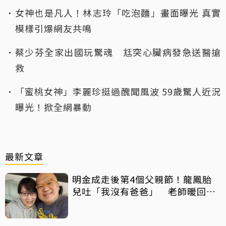
女神也是凡人！林志玲「吃泡麵」畫面曝光 真實
模樣引爆網友共鳴
蔡少芬全家出國玩驚魂 尪突心臟病發急送醫搶
救
「蜜桃女神」李麗珍挺過醜聞風波 59歲驚人近況
曝光！掀全網暴動
最新文章
明金成走後第4個父親節！龍鳳胎
兒吐「我沒有爸爸」 老師暖回一
句話全網鼻酸