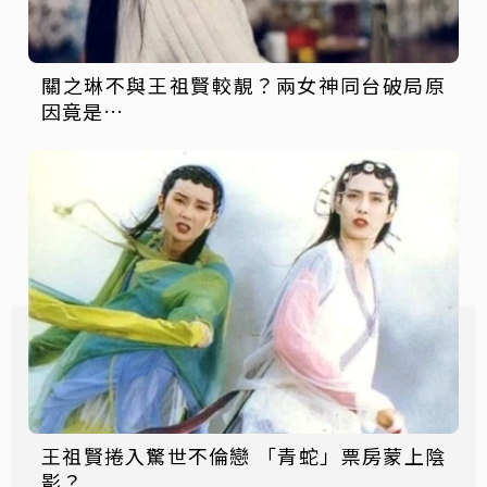
關之琳不與王祖賢較靚？兩女神同台破局原
因竟是…
王祖賢捲入驚世不倫戀 「青蛇」票房蒙上陰
影？