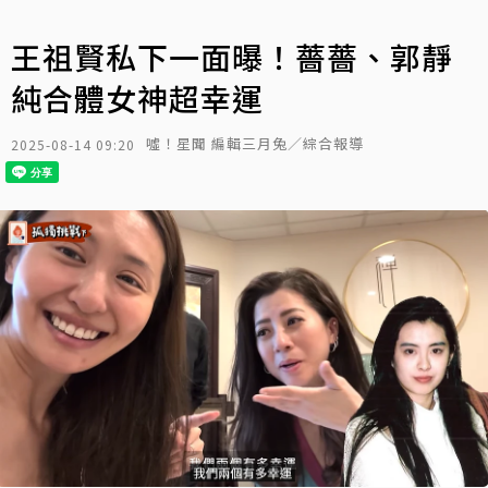
王祖賢私下一面曝！薔薔、郭靜
純合體女神超幸運
噓！星聞 編輯三月兔／綜合報導
2025-08-14 09:20