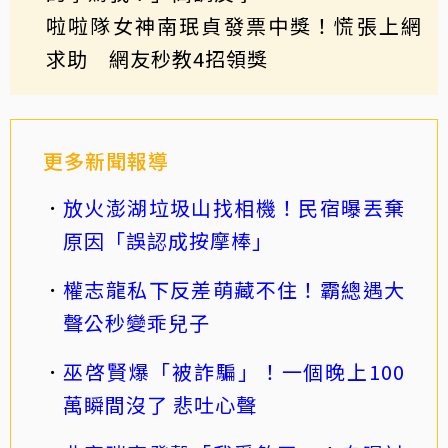
啦啦隊女神南珉貞發票中獎！慌張上網
求助 網友秒教4招領獎
更多新聞報導
放火澎湖垃圾山找相機！民宿曝丟棄
原因「誤認成按摩棒」
權志龍私下反差萌藏不住！霸總遇大
聲公秒變乖兒子
巫啓賢爆「被詐騙」！一個晚上100
萬瞬間沒了 悲吐心聲