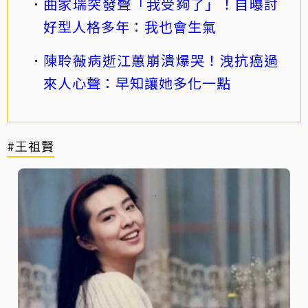
曲家瑞突發聲「我受夠了」！自曝討
好型人格多年：我也會生氣
陳聆薇病逝江蕙崩潰爆哭！洩抗癌過
來人心聲：早知讓她多化一點
#王祖賢