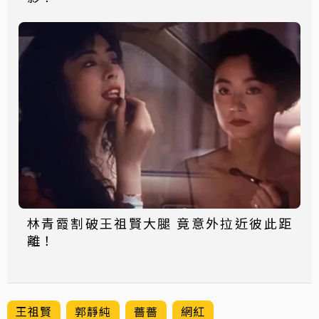
林青霞割破王祖賢大腿 竟意外拉近彼此距
離！
王祖賢
郭靜純
薔薔
網紅