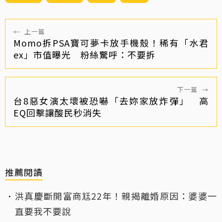
←
上一篇
Momo拆PSA寶可夢卡放手機殼！稀有「水君
ex」市值曝光 粉絲驚呼：不要拆
下一篇
→
台8惡女演太壞被恐嚇「去妳家放炸彈」 高
EQ回擊讓酸民秒消失
推薦閱讀
洪真慶斷開富商尪22年！親揭離婚原因：婆婆一
直要我不要說