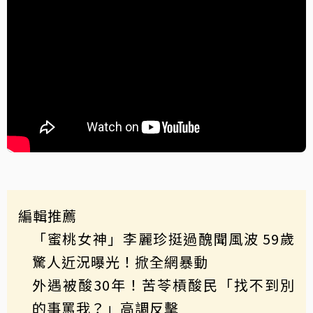
編輯推薦
「蜜桃女神」李麗珍挺過醜聞風波 59歲
驚人近況曝光！掀全網暴動
外遇被酸30年！苦苓槓酸民「找不到別
的事罵我？」高調反擊