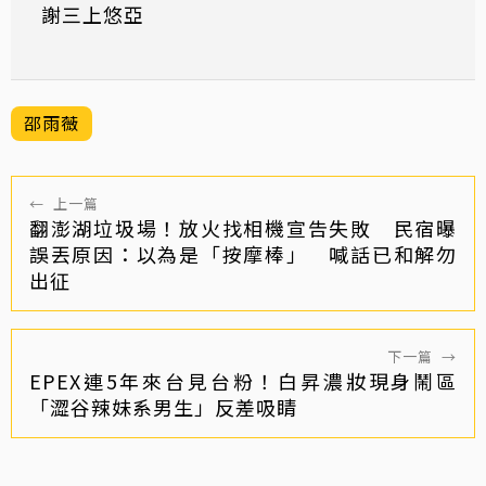
謝三上悠亞
邵雨薇
←
上一篇
翻澎湖垃圾場！放火找相機宣告失敗 民宿曝
誤丟原因：以為是「按摩棒」 喊話已和解勿
出征
下一篇
→
EPEX連5年來台見台粉！白昇濃妝現身鬧區
「澀谷辣妹系男生」反差吸睛