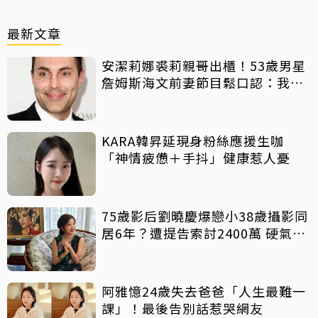
最新文章
安潔莉娜裘莉親哥出櫃！53歲男星
詹姆斯海文前妻節目鬆口認：我是
同志
KARA韓昇延現身粉絲應援生咖
「神情疲憊＋手抖」健康惹人憂
75歲影后劉曉慶爆戀小38歲攝影同
居6年？遭提告索討2400萬 硬氣反
擊絕不給
阿雅憶24歲失去爸爸「人生最難一
課」！最後告別話惹哭網友