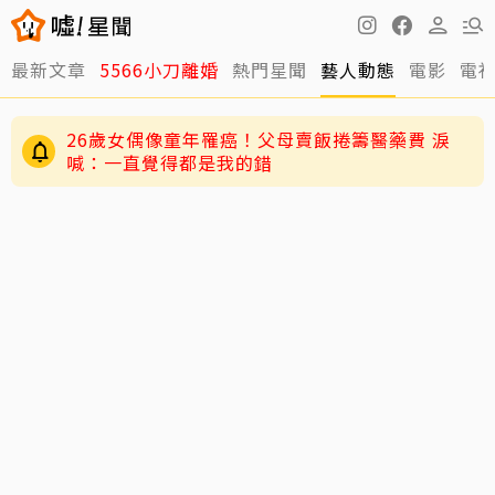
最新文章
5566小刀離婚
熱門星聞
藝人動態
電影
電
26歲女偶像童年罹癌！父母賣飯捲籌醫藥費 淚
喊：一直覺得都是我的錯