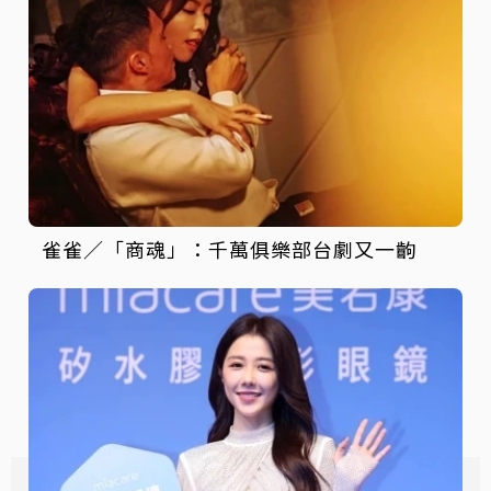
雀雀／「商魂」：千萬俱樂部台劇又一齣