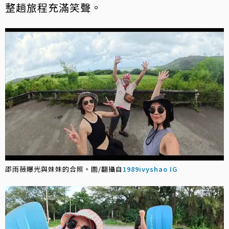
整趟旅程充滿笑聲。
邵雨薇曝光與妹妹的合照。圖/翻攝自
1989ivyshao IG