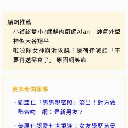
編輯推薦
小禎認愛小7歲鮮肉廚師Alan 帥氣外型
神似大谷翔平
啦啦隊女神崩潰求饒！邊荷律喊話「不
要再送零食了」 原因網笑瘋
更多新聞報導
劉亞仁「男男親密照」流出！對方做
勢索吻 網：是新男友？
姜厚任認愛七世重逢！女友學歷背景