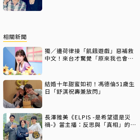
曲懷念
相關新聞
獨／邊荷律接「飢餓遊戲」惡補救
中文！來台才驚覺「原來我也會
胖」
結婚十年甜蜜如初！馮德倫51歲生
日「舒淇祝壽兼放閃」
長澤雅美《ELPIS -是希望還是災
禍-》當主播：反思與「真相」的距
離