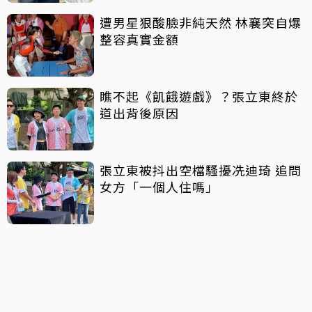
遭男星狠酸臉非純天然 林襄突自爆
整容真實金額
瞧不起《飢餓遊戲》？張立東終於
道出背後原因
張立東被抖出空檔騷擾冼迪琦 追問
女方「一個人住嗎」