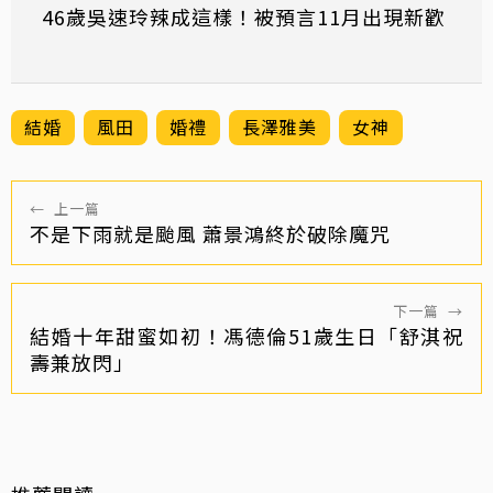
46歲吳速玲辣成這樣！被預言11月出現新歡
結婚
風田
婚禮
長澤雅美
女神
←
上一篇
不是下雨就是颱風 蕭景鴻終於破除魔咒
下一篇
→
結婚十年甜蜜如初！馮德倫51歲生日「舒淇祝
壽兼放閃」