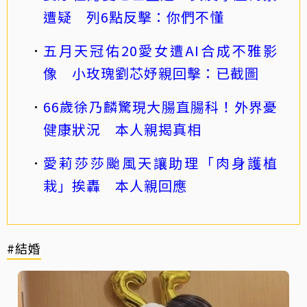
遭疑 列6點反擊：你們不懂
五月天冠佑20愛女遭AI合成不雅影
像 小玫瑰劉芯妤親回擊：已截圖
66歲徐乃麟驚現大腸直腸科！外界憂
健康狀況 本人親揭真相
愛莉莎莎颱風天讓助理「肉身護植
栽」挨轟 本人親回應
#結婚