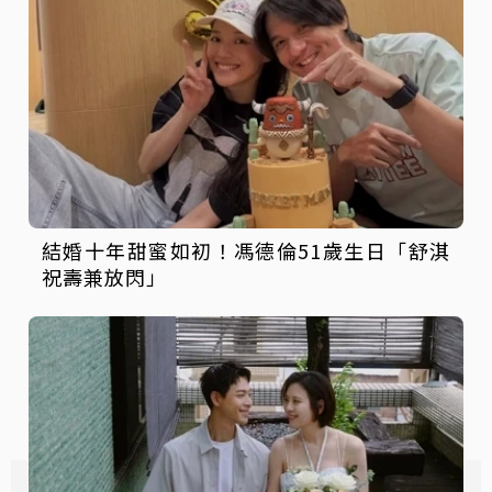
結婚十年甜蜜如初！馮德倫51歲生日「舒淇
祝壽兼放閃」