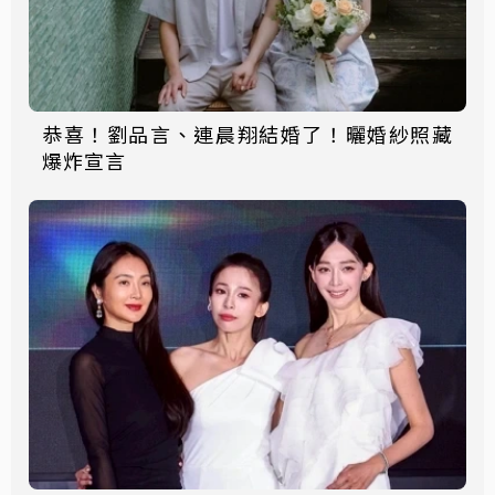
恭喜！劉品言、連晨翔結婚了！曬婚紗照藏
爆炸宣言