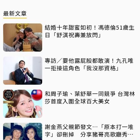
最新文章
結婚十年甜蜜如初！馮德倫51歲生
日「舒淇祝壽兼放閃」
專訪／要他露屁股都敢演！九孔唯
一拒接這角色「我沒那資格」
和周子瑜、葉舒華一同競爭 台灣林
莎首度入圍全球百大美女
謝金燕父親節發文…「原本打一堆
字」卻刪掉 分享豬哥亮歌廳秀歌