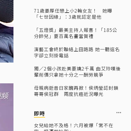
71歲姜厚任戀上小2輪女友！ 她曝
「七世因緣」：3歲就認定是他
「五燈獎」最美主持人報喜！「185公
分帥兒」要百萬名畫當賀禮
演藝工會終於聯絡上田路路 她一聽這名
字卻立刻掛電話
獨／2個小孩赴美要燒2千萬 曲艾玲嘆後
輩削價只拿她十分之一酬勞競爭
母親病逝昔日家醜再掀！侯炳瑩認封鎖
哥哥侯冠群 兩度抗癌近況曝光
即時
女兒給她不及格！六月被爆「常不在