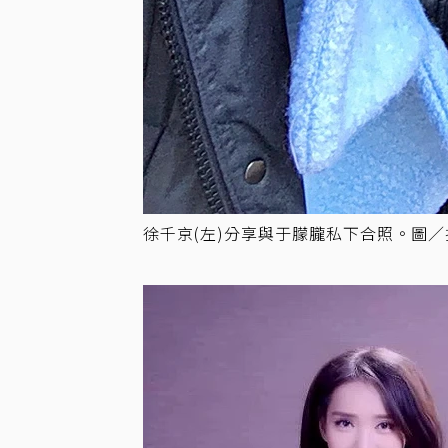
徐千京(左)分享與于朦朧私下合照。圖