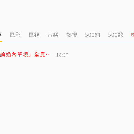
態
電影
電視
音樂
熱搜
500齣
500歌
獨／把父親名字刺手上！楊千霈感念「無論婚內單親」全靠老爸當後盾
18:37