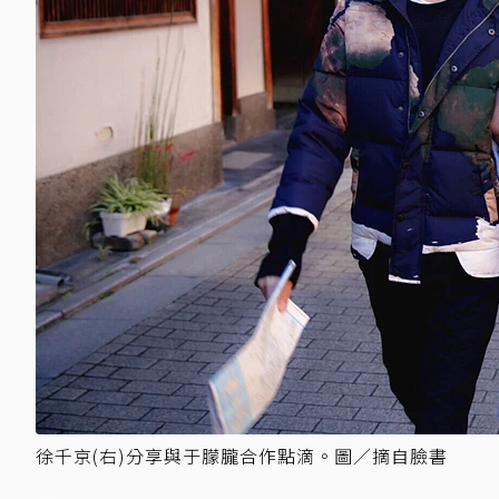
徐千京(右)分享與于朦朧合作點滴。圖／摘自臉書