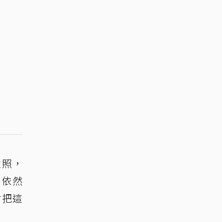
臉照，
，依然
會把這