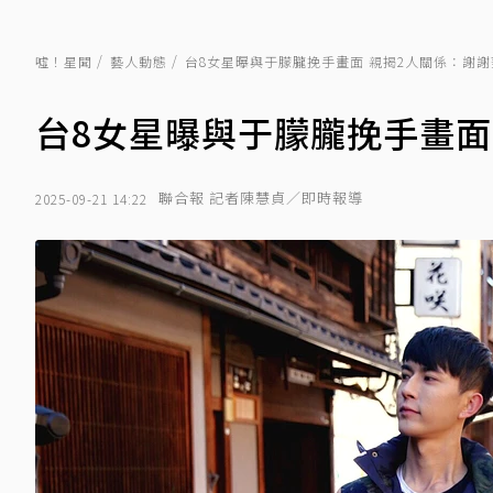
噓！星聞
藝人動態
台8女星曝與于朦朧挽手畫面 親揭2人關係：謝
台8女星曝與于朦朧挽手畫面
聯合報 記者陳慧貞／即時報導
2025-09-21 14:22