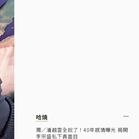
哈燒
獨／潘越雲全說了！40年感情曝光 揭開
李宗盛私下真面目