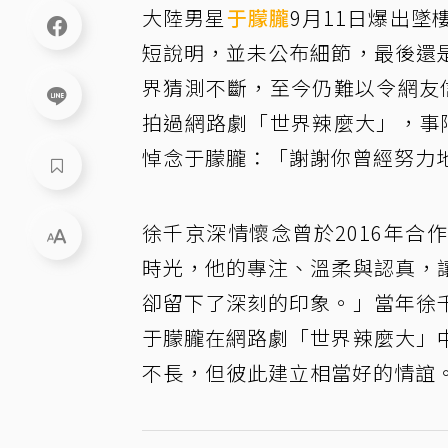
大陸男星
于朦朧
9月11日爆出
短說明，並未公布細節，最後還
界猜測不斷，至今仍難以令網友
拍過網路劇「世界辣麼大」，事
悼念于朦朧：「謝謝你曾經努力
徐千京深情懷念曾於2016年
時光，他的專注、溫柔與認真，
卻留下了深刻的印象。」當年徐
于朦朧在網路劇「世界辣麼大」
不長，但彼此建立相當好的情誼