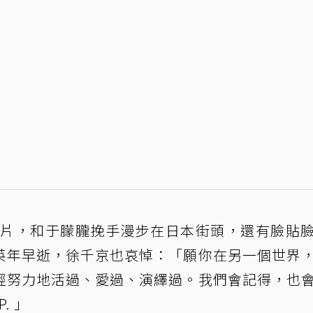
照片，和于朦朧挽手漫步在日本街頭，還有臉貼
英年早逝，徐千京也哀悼：「願你在另一個世界
經努力地活過、愛過、演繹過。我們會記得，也
. 」