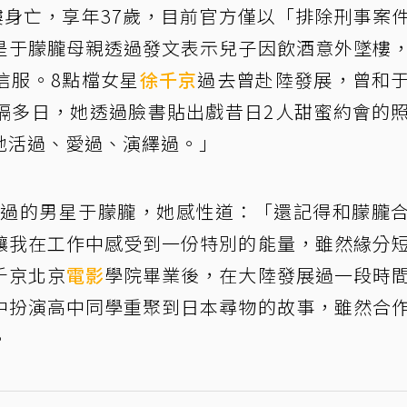
墜樓身亡，享年37歲，目前官方僅以「排除刑事案
是于朦朧母親透過發文表示兒子因飲酒意外墜樓
信服。8點檔女星
徐千京
過去曾赴陸發展，曾和
隔多日，她透過臉書貼出戲昔日2人甜蜜約會的
地活過、愛過、演繹過。」
合作過的男星于朦朧，她感性道：「還記得和朦朧
讓我在工作中感受到一份特別的能量，雖然緣分
千京北京
電影
學院畢業後，在大陸發展過一段時
中扮演高中同學重聚到日本尋物的故事，雖然合
。