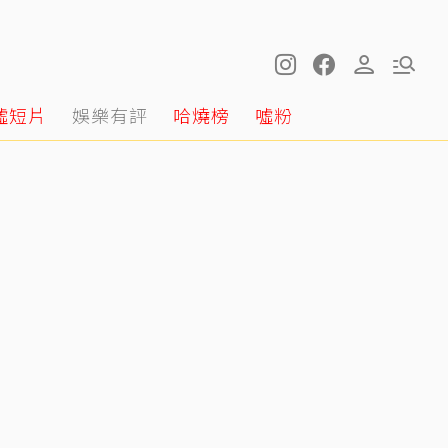
噓短片
娛樂有評
哈燒榜
噓粉