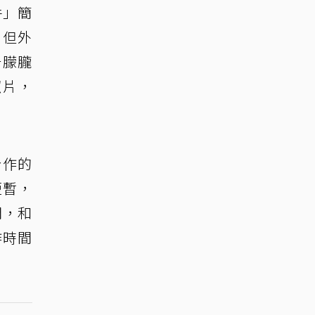
件」簡
，但外
于朦朧
照片，
合作的
短暫，
間，和
作時間