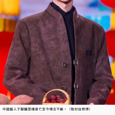
中國藝人于朦朧墜樓身亡至今傳言不斷。（取材自微博）