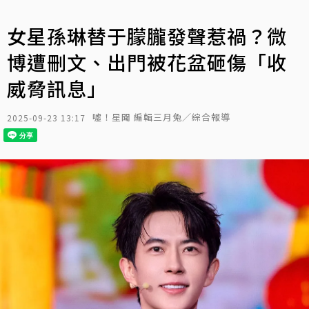
女星孫琳替于朦朧發聲惹禍？微
博遭刪文、出門被花盆砸傷「收
威脅訊息」
噓！星聞 編輯三月兔／綜合報導
2025-09-23 13:17