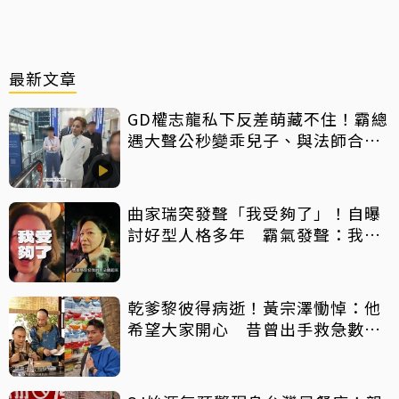
最新文章
GD權志龍私下反差萌藏不住！霸總
遇大聲公秒變乖兒子、與法師合照
掀網暴動
曲家瑞突發聲「我受夠了」！自曝
討好型人格多年 霸氣發聲：我也
會生氣
乾爹黎彼得病逝！黃宗澤慟悼：他
希望大家開心 昔曾出手救急數十
萬手術費