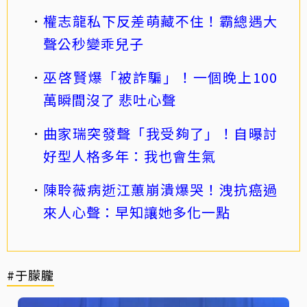
權志龍私下反差萌藏不住！霸總遇大
聲公秒變乖兒子
巫啓賢爆「被詐騙」！一個晚上100
萬瞬間沒了 悲吐心聲
曲家瑞突發聲「我受夠了」！自曝討
好型人格多年：我也會生氣
陳聆薇病逝江蕙崩潰爆哭！洩抗癌過
來人心聲：早知讓她多化一點
#于朦朧