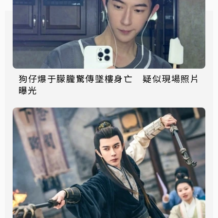
狗仔爆于朦朧驚傳墜樓身亡 疑似現場照片
曝光