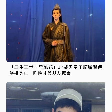
「三生三世十里桃花」37歲男星于朦朧驚傳
墜樓身亡 昨晚才與朋友聚會