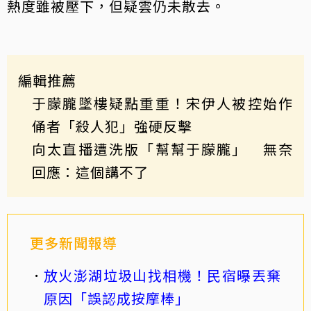
熱度雖被壓下，但疑雲仍未散去。
編輯推薦
于朦朧墜樓疑點重重！宋伊人被控始作
俑者「殺人犯」強硬反擊
向太直播遭洗版「幫幫于朦朧」 無奈
回應：這個講不了
更多新聞報導
放火澎湖垃圾山找相機！民宿曝丟棄
原因「誤認成按摩棒」