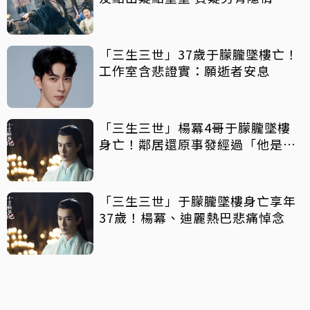
「三生三世」37歲于朦朧墜樓亡！
工作室含悲證實：願逝者安息
「三生三世」楊冪4哥于朦朧墜樓
身亡！鄰居還原事發經過「他是俊
朗的青年」
「三生三世」于朦朧墜樓身亡享年
37歲！楊冪、迪麗熱巴悲痛悼念