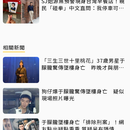
SJ始源無預警現身台灣早餐店！親
民「碰拳」中文直問：我停車可以
嗎？
相關新聞
「三生三世十里桃花」37歲男星于
朦朧驚傳墜樓身亡 昨晚才與朋友
聚會
狗仔爆于朦朧驚傳墜樓身亡 疑似
現場照片曝光
于朦朧墜樓身亡「排除刑案」！網
友點出疑點重重 質疑另有隱情