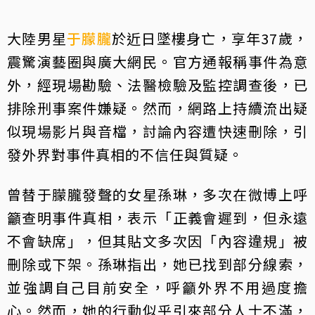
大陸男星
于朦朧
於近日墜樓身亡，享年37歲，
震驚演藝圈與廣大網民。官方通報稱事件為意
外，經現場勘驗、法醫檢驗及監控調查後，已
排除刑事案件嫌疑。然而，網路上持續流出疑
似現場影片與音檔，討論內容遭快速刪除，引
發外界對事件真相的不信任與質疑。
曾替于朦朧發聲的女星孫琳，多次在微博上呼
籲查明事件真相，表示「正義會遲到，但永遠
不會缺席」，但其貼文多次因「內容違規」被
刪除或下架。孫琳指出，她已找到部分線索，
並強調自己目前安全，呼籲外界不用過度擔
心。然而，她的行動似乎引來部分人士不滿，