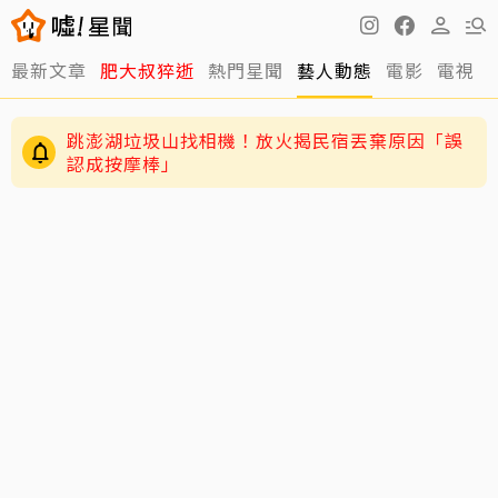
最新文章
肥大叔猝逝
熱門星聞
藝人動態
電影
電視
跳澎湖垃圾山找相機！放火揭民宿丟棄原因「誤
認成按摩棒」
離世前48小時還在直播！網紅「肥大叔」猝逝 暴
瘦粉絲疑「早覺得不對」