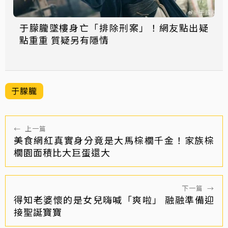
于朦朧墜樓身亡「排除刑案」！網友點出疑
點重重 質疑另有隱情
于朦朧
←
上一篇
美食網紅真實身分竟是大馬棕櫚千金！家族棕
櫚園面積比大巨蛋還大
下一篇
→
得知老婆懷的是女兒嗨喊「爽啦」 融融準備迎
接聖誕寶寶