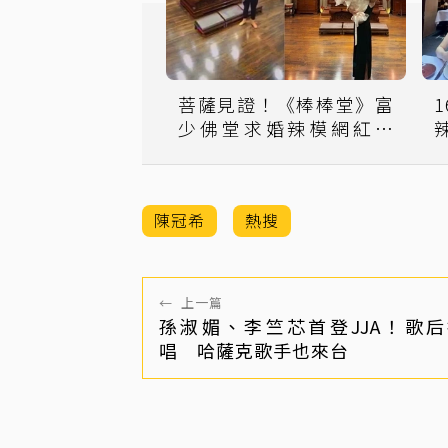
菩薩見證！《棒棒堂》富
少佛堂求婚辣模網紅女
友：最好的禮物奉獻給我
陳冠希
熱搜
←
上一篇
孫淑媚、李竺芯首登JJA！歌
唱 哈薩克歌手也來台