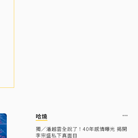
哈燒
獨／潘越雲全說了！40年感情曝光 揭開
李宗盛私下真面目