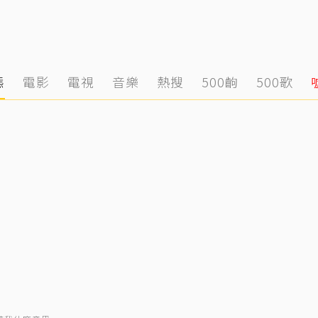
態
電影
電視
音樂
熱搜
500齣
500歌