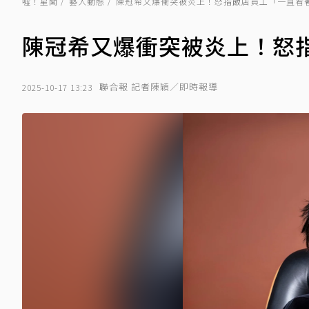
噓！星聞
藝人動態
陳冠希又爆衝突被炎上！怒指飯店員工「一直看
陳冠希又爆衝突被炎上！怒
聯合報 記者陳穎／即時報導
2025-10-17 13:23