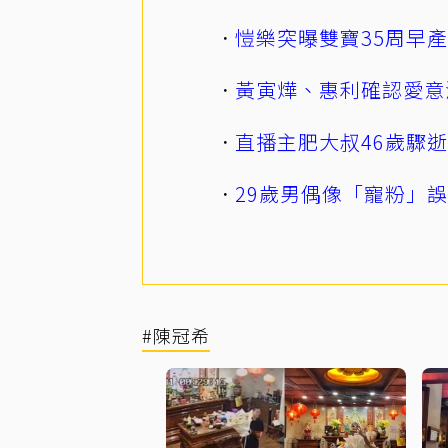
愷樂突曝雙寶35周早
黃寅燁、惠利確認愛意
直播主肥大叔46歲驟
29歲男偶像「寵粉」
#陳冠希