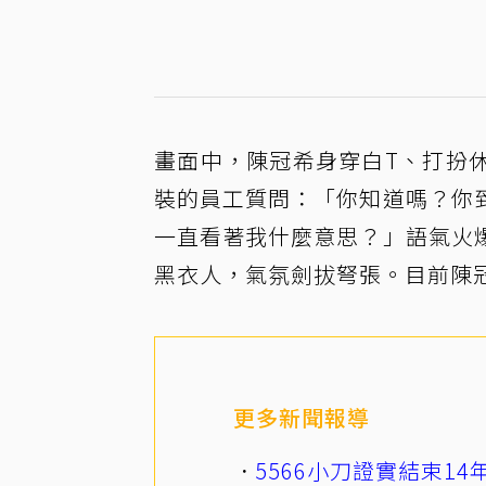
畫面中，陳冠希身穿白T、打扮
裝的員工質問：「你知道嗎？你
一直看著我什麼意思？」語氣火
黑衣人，氣氛劍拔弩張。目前陳
更多新聞報導
5566小刀證實結束1