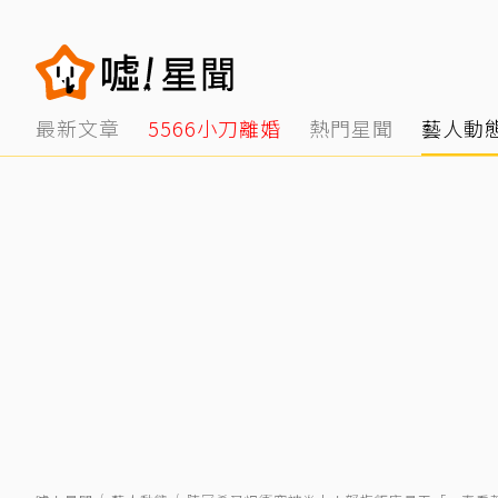
最新文章
5566小刀離婚
熱門星聞
藝人動