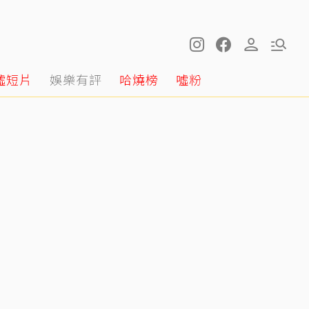
噓短片
娛樂有評
哈燒榜
噓粉