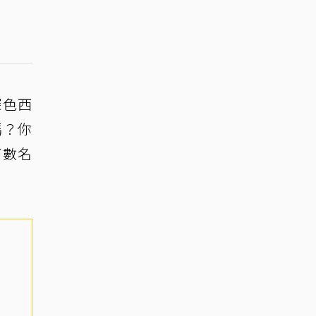
深色西
嗎？你
了數名