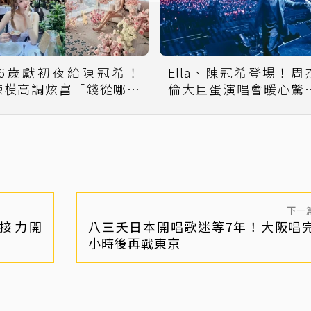
16歲獻初夜給陳冠希！
Ella、陳冠希登場！周
辣模高調炫富「錢從哪裡
倫大巨蛋演唱會暖心驚
來？」親揭真相
她感動泛淚
下一
后接力開
八三夭日本開唱歌迷等7年！大阪唱完
小時後再戰東京