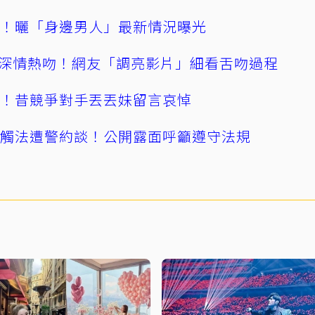
產！曬「身邊男人」最新情況曝光
深情熱吻！網友「調亮影片」細看舌吻過程
逝！昔競爭對手丟丟妹留言哀悼
誤觸法遭警約談！公開露面呼籲遵守法規