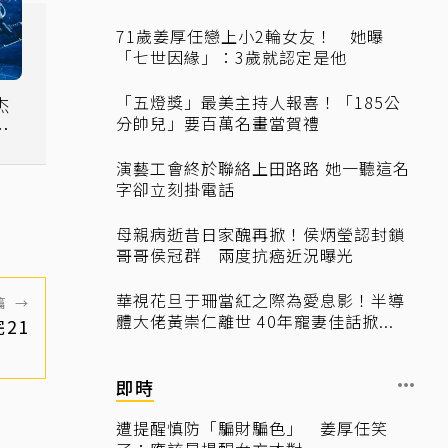
71歲姜厚任戀上小2輪女友！ 她曝
「七世因緣」：3歲就認定是他
「五燈獎」最美主持人報喜！「185公
杰
分帥兒」要百萬名畫當賀禮
喜
演藝工會終於聯絡上田路路 她一聽這名
字卻立刻掛電話
母親病逝昔日家醜再掀！侯炳瑩認封鎖
哥哥侯冠群 兩度抗癌近況曝光
華視花旦于珊當紅之際為愛息影！半導
篇
→
體大佬黃崇仁離世 40年寵妻佳話掀...
21
即時
遭提醒慎防「騙財騙色」 姜厚任笑