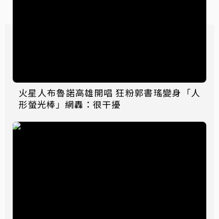
火星人布魯諾高雄開唱 狂粉郭書瑤變身「人
形螢光棒」網轟：很干擾