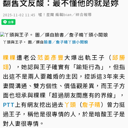
翻舊文反酸：最不懂他的就是妳
噓！星聞 編輯bian／綜合報導
2025-11-02 11:45
丫頭與王子。 圖／擷自
臉書／詹子晴丫頭小闆娘
粿粿
遭老公
范姜彥豐
大爆出軌王子（
邱勝
翊
），她認與王子確實有「踰矩行為」，但指
出這不是兩人要離婚的主因，控訴這3年來夫
妻間溝通、雙方個性、價值觀差異，而王子方
面也坦承與粿粿「超過朋友間應有的界線」，
PTT
上有網友挖出過去
丫頭
（
詹子晴
）曾力挺
過王子，稱他是很專情的人，於是暗酸王子是
對人妻很專情。