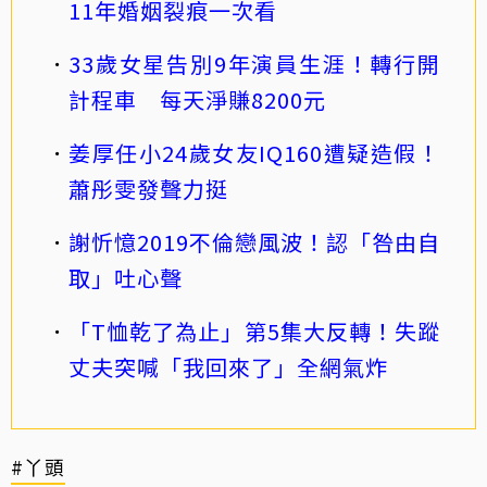
11年婚姻裂痕一次看
33歲女星告別9年演員生涯！轉行開
計程車 每天淨賺8200元
姜厚任小24歲女友IQ160遭疑造假！
蕭彤雯發聲力挺
謝忻憶2019不倫戀風波！認「咎由自
取」吐心聲
「T恤乾了為止」第5集大反轉！失蹤
丈夫突喊「我回來了」全網氣炸
#丫頭