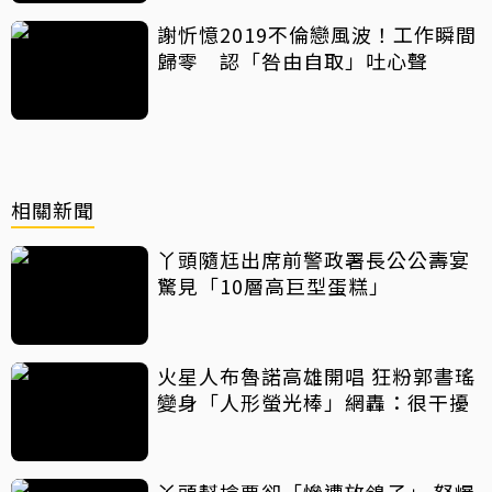
謝忻憶2019不倫戀風波！工作瞬間
歸零 認「咎由自取」吐心聲
相關新聞
丫頭隨尪出席前警政署長公公壽宴
驚見「10層高巨型蛋糕」
火星人布魯諾高雄開唱 狂粉郭書瑤
變身「人形螢光棒」網轟：很干擾