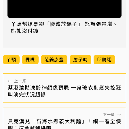
丫頭幫搶票卻「慘遭放鴿子」 怒爆張景嵐、
熊熊沒付錢
丫頭
粿粿
范姜彥豐
詹子晴
邱勝翊
←
上一篇
蔡淑臻拋凍齡神顏像喪屍 一身破衣亂髮失控狂
叫演完狀況超慘
下一篇
→
貝克漢兒「舀海水煮義大利麵」！網一看全傻
眼：這會鹹到爆吧