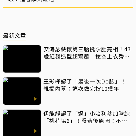
最新文章
安海瑟薇懷第三胎挺孕肚亮相！43
歲紅毯造型超驚艷 挖空上衣秀孕
肚美翻
王彩樺認了「最後一次Do臉」！
親揭內幕：這次做完撐10幾年
伊能靜認了「逼」小哈利參加陸綜
「桃花塢6」！曝背後原因：不希
望孩子過得太容易