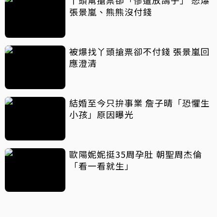
丫頭幫搶票卻「慘遭放鴿子」 怒爆
張景嵐、熊熊沒付錢
被爆找丫頭搶票卻不付錢 張景嵐回
應澄清
結婚至今只拚事業 詹子晴「恐懼生
小孩」原因曝光
歐陽妮妮挺35周孕肚 朝聖周杰倫
「看一看就生」