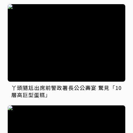
丫頭隨尪出席前警政署長公公壽宴 驚見「10
層高巨型蛋糕」