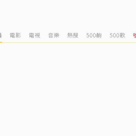
態
電影
電視
音樂
熱搜
500齣
500歌