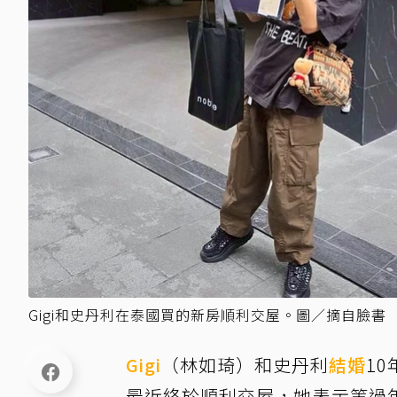
Gigi和史丹利在泰國買的新房順利交屋。圖／摘自臉書
Gigi
（林如琦）和史丹利
結婚
1
最近終於順利交屋，她表示等過