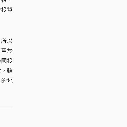
的投資
，所以
，至於
泰國投
歡，雖
青的地