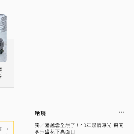
駕
壁
哈燒
獨／潘越雲全說了！40年感情曝光 揭開
篇
→
李宗盛私下真面目