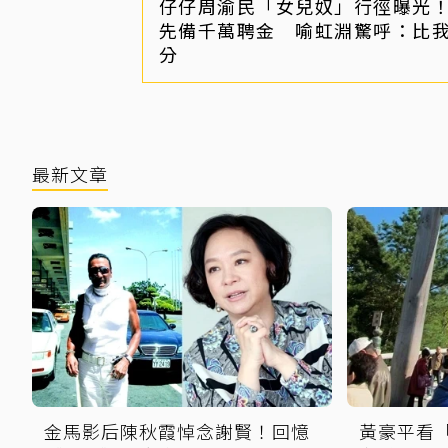
仔仔周渝民「女兒奴」行徑曝光
先備千萬聘金 喻虹淵驚呼：比
分
最新文章
金馬影后陳秋霞悼念謝賢！回憶
黃豪平看