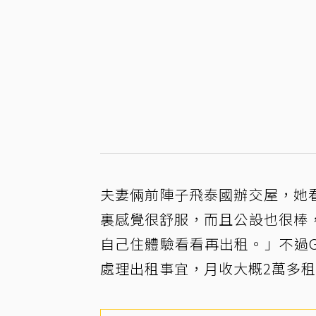
夫妻倆前陣子飛泰國辦交屋，她
裏感覺很舒服，而且公設也很棒
自己住體驗看看再出租。」不過G
處理出租事宜，月收大概2萬多