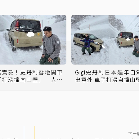
真驚險！史丹利雪地開車
Gigi史丹利日本過年自
「打滑撞向山壁」 人車
出意外 車子打滑自撞山
奇蹟無受傷
下一