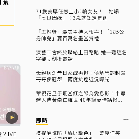
 獲
71歲姜厚任戀上小2輪女友！ 她曝
「七世因緣」：3歲就認定是他
「五燈獎」最美主持人報喜！「185公
分帥兒」要百萬名畫當賀禮
演藝工會終於聯絡上田路路 她一聽這名
字卻立刻掛電話
母親病逝昔日家醜再掀！侯炳瑩認封鎖
哥哥侯冠群 兩度抗癌近況曝光
華視花旦于珊當紅之際為愛息影！半導
體大佬黃崇仁離世 40年寵妻佳話掀...
即時
遭提醒慎防「騙財騙色」 姜厚任笑
？IVE