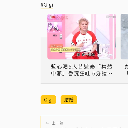
#Gigi
藍心湄5人昔遊泰「集體
中邪」昏沉狂吐 6分鐘車
程開了1小時
Gigi
結婚
←
上一篇