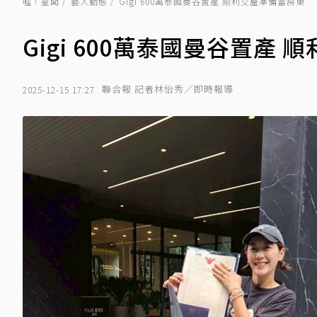
噓！星聞
藝人動態
Gigi 600萬泰國曼谷置產 順利交屋準備當房東
Gigi 600萬泰國曼谷置產
聯合報 記者林怡秀／即時報導
2025-12-15 17:27