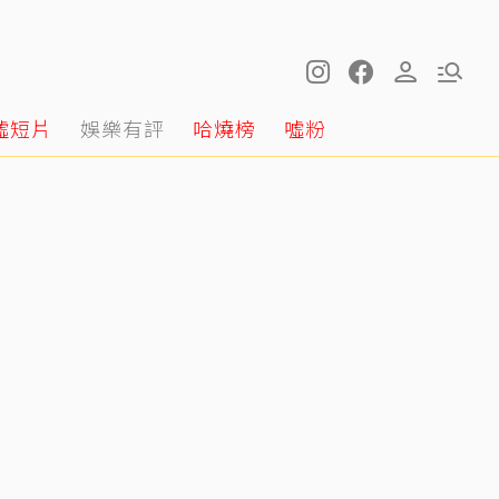
噓短片
娛樂有評
哈燒榜
噓粉