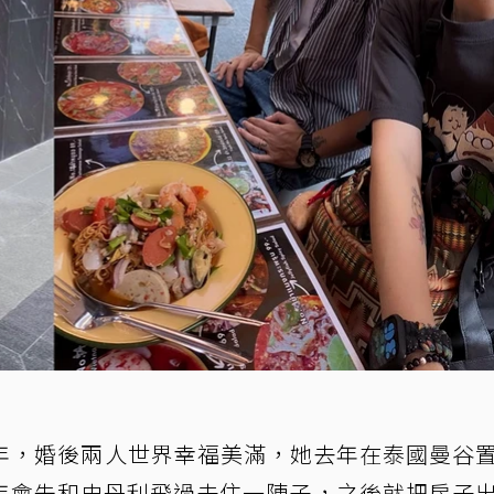
0年，婚後兩人世界幸福美滿，她去年在泰國曼谷
年會先和史丹利飛過去住一陣子，之後就把房子