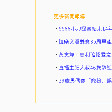
更多新聞報導
5566小刀證實結束1
愷樂突曝雙寶35周早
黃寅燁、惠利確認愛意
直播主肥大叔46歲驟
29歲男偶像「寵粉」