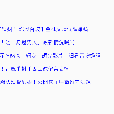
4年婚姻！ 認與台玻千金林文晴低調離婚
產！曬「身邊男人」最新情況曝光
深情熱吻！網友「調亮影片」細看舌吻過程
逝！昔競爭對手丟丟妹留言哀悼
誤觸法遭警約談！公開露面呼籲遵守法規