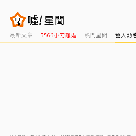
最新文章
5566小刀離婚
熱門星聞
藝人動