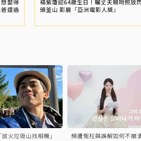
！想娶得
楊紫瓊迎64歲生日！曬丈夫親吻照放閃
我爸還過
頒釜山 影展「亞洲電影人獎」
「放火垃圾山找相機」
頻遭冤枉與誤解如何不崩潰