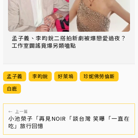
孟子義、李昀銳二搭拍新劇被爆戀愛過夜？
工作室闢謠竟爆另類嗑點
孟子義
李昀銳
好萊塢
珍妮佛勞倫斯
白鹿
←
上一篇
小池榮子「再見NOIR「談台灣 笑曝「一直在
吃」旅行回憶