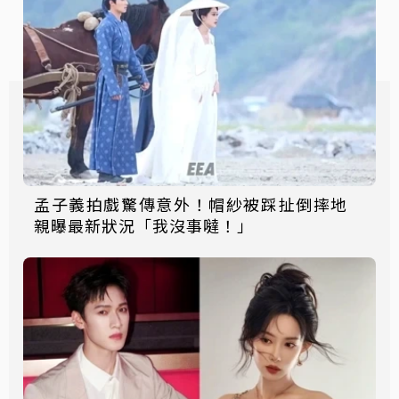
孟子義拍戲驚傳意外！帽紗被踩扯倒摔地
親曝最新狀況「我沒事噠！」