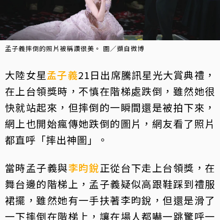
孟子義摔倒的照片被稱讚很美。 圖／擷自微博
大陸女星
孟子義
21日出席騰訊星光大賞典禮，
在上台領獎時，不慎在階梯處跌倒，雖然她很
快就站起來，但摔倒的一瞬間還是被拍下來，
網上也開始瘋傳她跌倒的圖片，網友看了照片
都直呼「摔出神圖」。
當時孟子義與
李昀銳
正從台下走上台領獎，在
舞台邊的階梯上，孟子義疑似高跟鞋踩到禮服
裙擺，雖然她有一手扶著李昀銳，但還是滑了
一下摔倒在階梯上，讓在場人都嚇一跳驚呼一