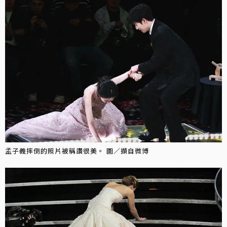
孟子義摔倒的照片被稱讚很美。 圖／擷自微博