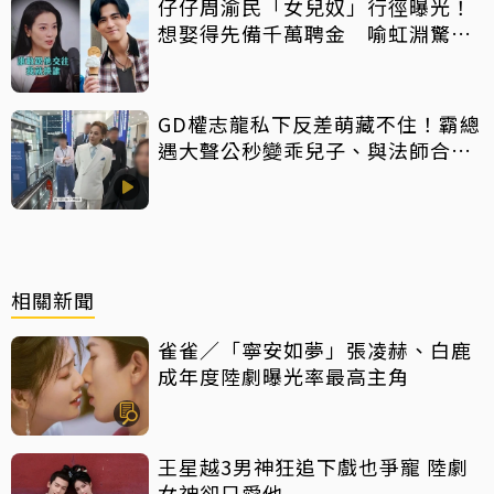
仔仔周渝民「女兒奴」行徑曝光！
想娶得先備千萬聘金 喻虹淵驚
呼：比我爸還過分
GD權志龍私下反差萌藏不住！霸總
遇大聲公秒變乖兒子、與法師合照
掀網暴動
相關新聞
雀雀／「寧安如夢」張凌赫、白鹿
成年度陸劇曝光率最高主角
王星越3男神狂追下戲也爭寵 陸劇
女神卻只愛他