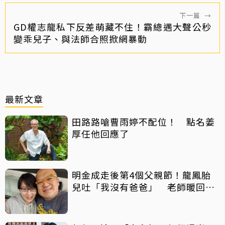
下一篇
→
GD權志龍私下反差萌藏不住！霸總遇大聲公秒
變乖兒子、與法師合照掀網暴動
最新文章
田路路嗆曹雨婷不配位！ 點名姜
厚任他回應了
明金成走後第4個父親節！龍鳳胎
兒吐「我沒有爸爸」 老師暖回一
句話全網鼻酸