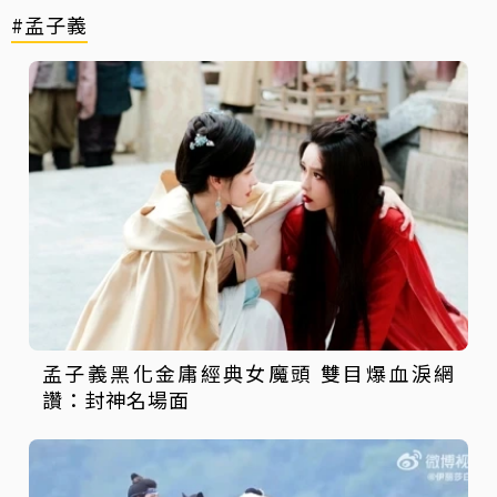
#孟子義
孟子義黑化金庸經典女魔頭 雙目爆血淚網
讚：封神名場面