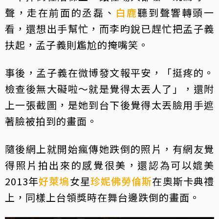
聲，走在前面的丞磊、
白鹿
聽到聲響轉頭一
看，還想出手幫忙，而李昀銳已趕忙把孟子義
扶起，孟子義則尷尬的掩嘴笑。
事後，孟子義在微博發文報平安，「挺疼的。
檢查後無大礙啦～就是覺得太丟人了」，還附
上一張截圖，是她到台下後覺得太丟臉用手遮
著臉被拍到的畫面。
隨後網上就開始瘋傳她跌倒的照片，有網友覺
得照片拍出來的感覺很美，還認為可以媲美
2013年
好萊塢
女星
珍妮佛勞倫斯
在奧斯卡典禮
上，同樣上台領獎時在舞台邊跌倒的畫面。