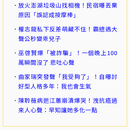
放火澎湖垃圾山找相機！民宿曝丟棄
原因「誤認成按摩棒」
權志龍私下反差萌藏不住！霸總遇大
聲公秒變乖兒子
巫啓賢爆「被詐騙」！一個晚上100
萬瞬間沒了 悲吐心聲
曲家瑞突發聲「我受夠了」！自曝討
好型人格多年：我也會生氣
陳聆薇病逝江蕙崩潰爆哭！洩抗癌過
來人心聲：早知讓她多化一點