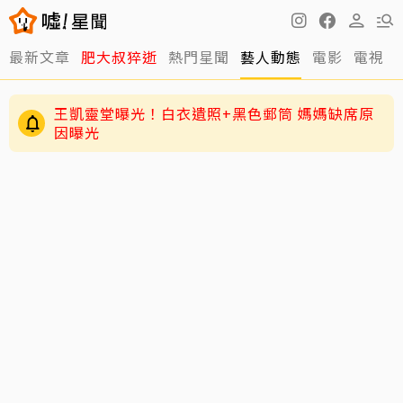
明金成走後第4個父親節！龍鳳胎兒吐「我沒有爸
最新文章
肥大叔猝逝
熱門星聞
藝人動態
電影
電視
爸」 老師暖回一句話全網鼻酸
王凱靈堂曝光！白衣遺照+黑色郵筒 媽媽缺席原
因曝光
小刀驚爆豪門婚變！與台玻千金12年婚姻傳已畫
句點 離婚原因曝光