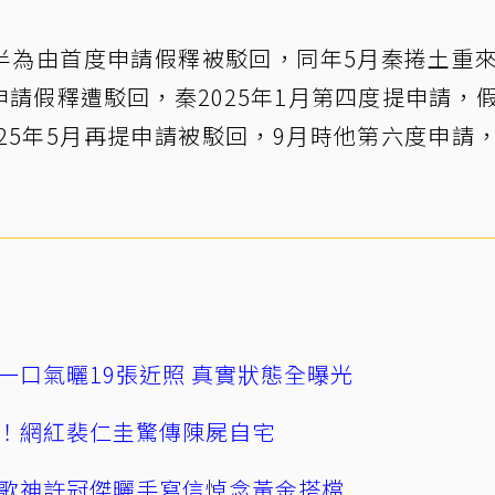
過半為由首度申請假釋被駁回，同年5月秦捲土重
申請假釋遭駁回，秦2025年1月第四度提申請，
25年5月再提申請被駁回，9月時他第六度申請
一口氣曬19張近照 真實狀態全曝光
！網紅裴仁圭驚傳陳屍自宅
歌神許冠傑曬手寫信悼念黃金搭檔