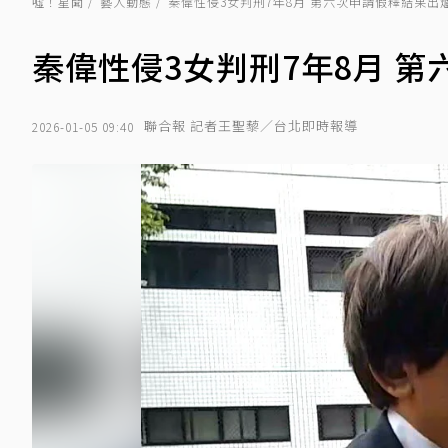
噓！星聞
藝人動態
秦偉性侵3女判刑7年8月 第六次申請假釋結果出
秦偉性侵3女判刑7年8月 
聯合報 記者王聖藜／台北即時報導
2026-01-05 09:40