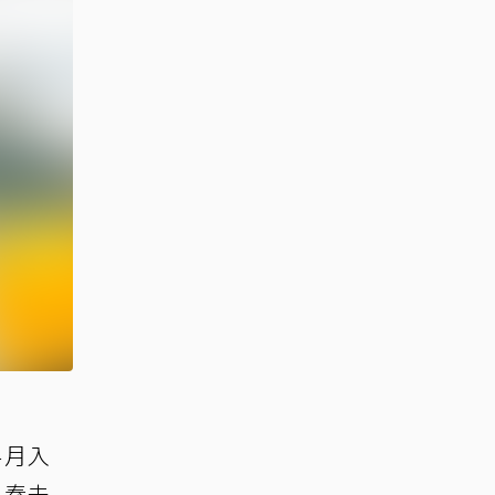
4月入
，秦未