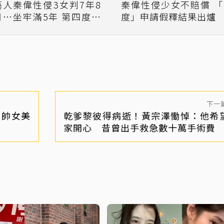
藝人秦偉性侵3女判7年8
秦偉性侵少女不賠償 「
月…坐牢滿5年 第四度申
度」申請假釋結果出爐
請假釋被駁！理由曝光
下一
男帥女美
乾爹黎彼得病逝！黃宗澤慟悼：他希
家開心 昔曾出手救急數十萬手術費