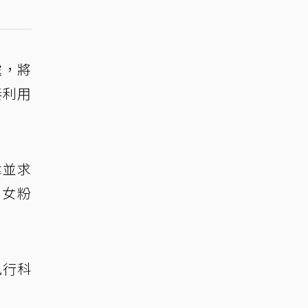
處，將
秦利用
偉並求
、女粉
執行科