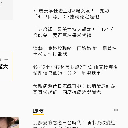
7
71歲姜厚任戀上小2輪女友！ 她曝
「七世因緣」：3歲就認定是他
「五燈獎」最美主持人報喜！「185公
分帥兒」要百萬名畫當賀禮
演藝工會終於聯絡上田路路 她一聽這名
字卻立刻掛電話
篇
→
望大
獨／2個小孩赴美要燒2千萬 曲艾玲嘆後
輩削價只拿她十分之一酬勞競爭
母親病逝昔日家醜再掀！侯炳瑩認封鎖
哥哥侯冠群 兩度抗癌近況曝光
即時
賈靜雯懷念老三台時代！嘆串流改變追