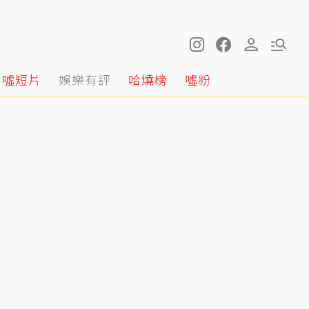
噓短片
娛樂有評
哈燒榜
噓粉