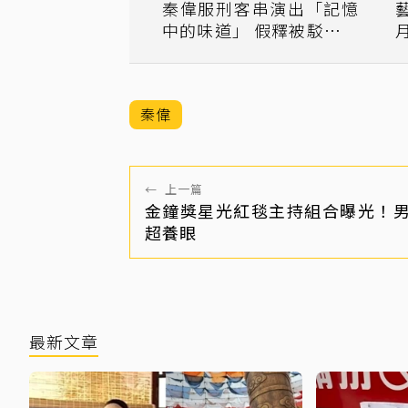
秦偉服刑客串演出「記憶
中的味道」 假釋被駁嘗不
到自由滋味
秦偉
←
上一篇
金鐘獎星光紅毯主持組合曝光！
超養眼
最新文章