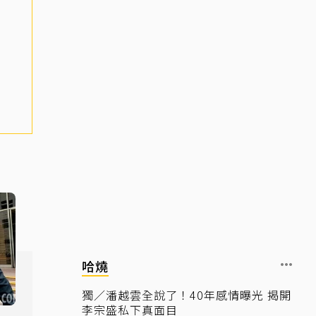
哈燒
獨／潘越雲全說了！40年感情曝光 揭開
李宗盛私下真面目