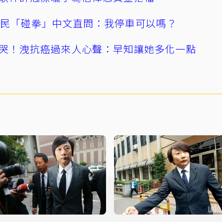
親民「碰拳」中文直問：我停車可以嗎？
哭！洩抗癌過來人心聲：早知讓她多化一點