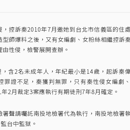
侵，控訴秦2010年7月邀她到台北市信義區的住
造型師爆料之後，又有女編劇、女粉絲相繼控訴
理由性侵，檢警展開查辦。
侵，含2名未成年人，年紀最小是14歲，起訴秦
指控罪證不足，秦獲判無罪，只有秦性侵女編劇
1年2月裁定3案應執行有期徒刑7年8月確定。
北地檢署聲請囑託南投地檢署代為執行，南投地檢署
發監台中監獄。