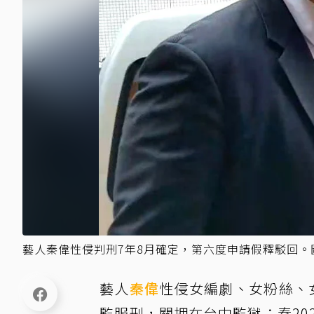
藝人秦偉性侵判刑7年8月確定，第六度申請假釋駁回。
藝人
秦偉
性侵女編劇、女粉絲、女
監服刑，關押在台中監獄；秦20