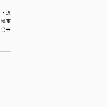
來，還
假釋審
，仍未