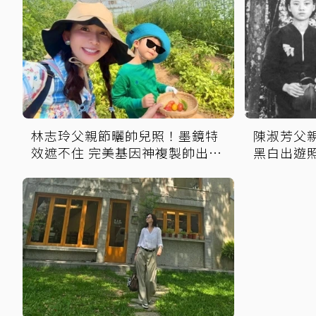
林志玲父親節曬帥兒照！墨鏡特
陳淑芳父
效遮不住 完美基因神複製帥出新
黑白出遊
高度
精神