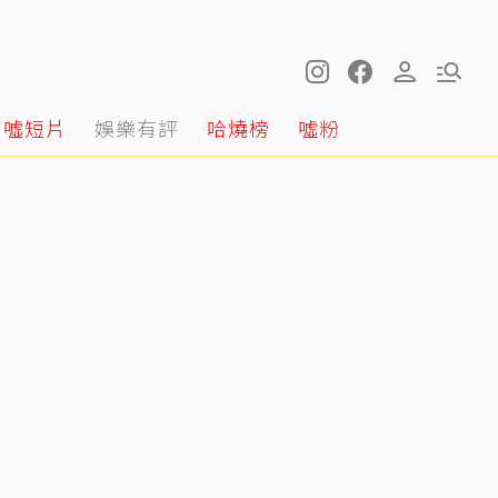
噓短片
娛樂有評
哈燒榜
噓粉