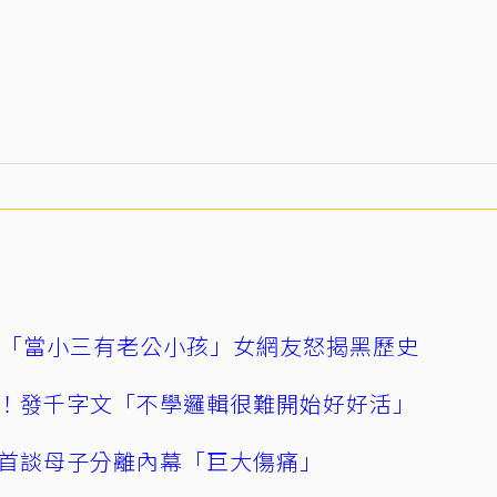
爆「當小三有老公小孩」女網友怒揭黑歷史
！發千字文「不學邏輯很難開始好好活」
首談母子分離內幕「巨大傷痛」