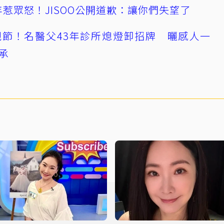
0週年惹眾怒！JISOO公開道歉：讓你們失望了
節！名醫父43年診所熄燈卸招牌 曬感人一
承