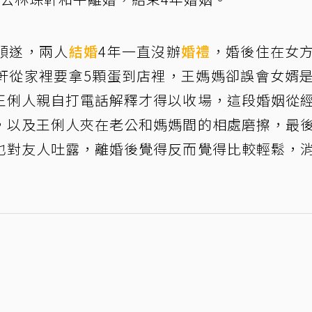
順遂，兩人
結婚
4年一直沒辦
婚禮
，婚後住在女
軒從家裡要拿5顆蛋到店裡，王媽媽卻誤會女婿
王俐人親自打電話解釋才得以收場，這段婚姻從
，以及王俐人夾在老公和媽媽間的相處磨擦，最
也對友人吐露，離婚後覺得反而覺得比較輕鬆，