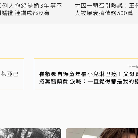
王俐人抱怨結婚3年等不
才因一顆蛋引熱議！王
到婚禮 連鑽戒都沒有
人被爆衰揹債務500萬 追
債電話接不完
下一
辛蒂亞已
崔叡娜自爆童年罹小兒淋巴癌！父母
捲籌醫藥費 淚喊：一直覺得都是我的