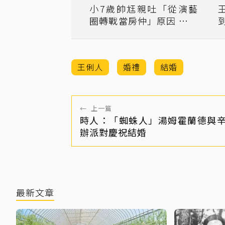
小7歲帥尪親吐「從演藝
圈轉戰當房仲」原因 王俐
人嚇呆
王俐人
婚禮
結婚
←
上一篇
時人：「蜘蛛人」湯姆霍蘭德與
辦派對慶祝結婚
最新文章