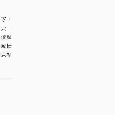
方家，
是要一
經濟壓
後感情
消息就