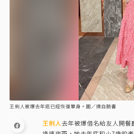
王俐人被爆去年底已經恢復單身。圖／摘自臉書
王俐人
去年被爆借名給友人開餐
逢連夜雨，她去年底和小7歲的