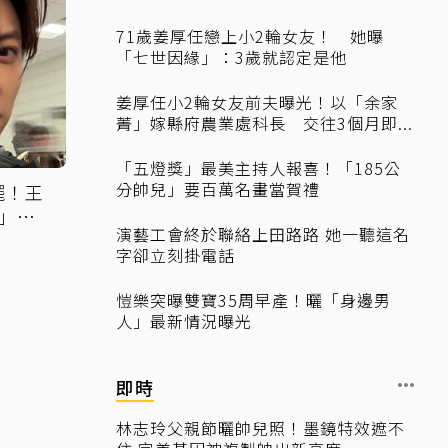
71歲姜厚任戀上小2輪女友！ 她曝
「七世因緣」：3歲就認定是他
姜厚任小2輪女友前夫曝光！以「余家
菁」嫁縣府農業處科長 交往3個月即...
「五燈獎」最美主持人報喜！「185公
分帥兒」要百萬名畫當賀禮
擺！王
」吐
演藝工會終於聯絡上田路路 她一聽這名
字卻立刻掛電話
愷樂突曝雙寶35周早產！曬「身邊男
人」最新情況曝光
即時
林志玲父親節曬帥兒照！墨鏡特效遮不