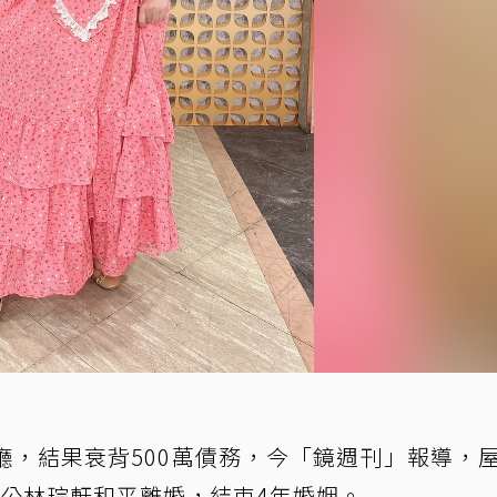
廳，結果衰背500萬債務，今「鏡週刊」報導，
老公林琮軒和平離婚，結束4年婚姻。