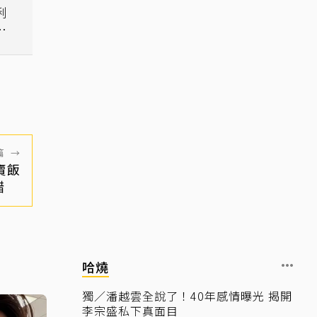
俐
篇
→
賣飯
錯
哈燒
獨／潘越雲全說了！40年感情曝光 揭開
李宗盛私下真面目