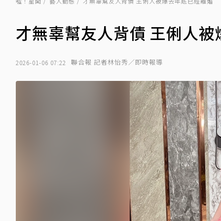
噓！星聞
藝人動態
才無辜幫友人背債 王俐人被爆去年底已經離婚
才無辜幫友人背債 王俐人被
聯合報 記者林怡秀／即時報導
2026-01-06 07:22