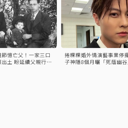
親節憶亡父！一家三口
捲粿粿婚外情演藝事業停
照出土 盼延續父親行善
子神隱8個月曬「死蔭幽谷
心聲