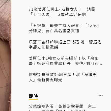
71歲姜厚任戀上小2輪女友！ 她曝
「七世因緣」：3歲就認定是他
「五燈獎」最美主持人報喜！「185公
分帥兒」要百萬名畫當賀禮
演藝工會終於聯絡上田路路 她一聽這名
字卻立刻掛電話
姜厚任小2輪女友前夫曝光！以「余家
菁」嫁縣府農業處科長 交往3個月即...
愷樂突曝雙寶35周早產！曬「身邊男
人」最新情況曝光
即時
父親節搶先看！黃騰浩魏蔓組一家三