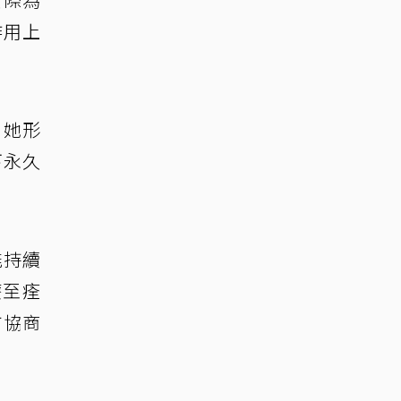
作用上
。她形
下永久
能持續
療至痊
方協商