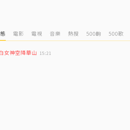
動態
電影
電視
音樂
熱搜
500齣
500歌
純白女神空降華山
15:21