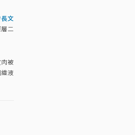
發長文
深層二
皮肉被
組織液