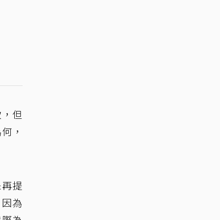
致，但
為何，
未再提
，因為
實際為