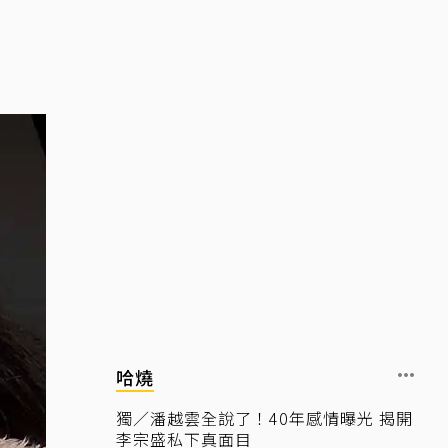
哈燒
獨／潘越雲全說了！40年感情曝光 揭開
李宗盛私下真面目