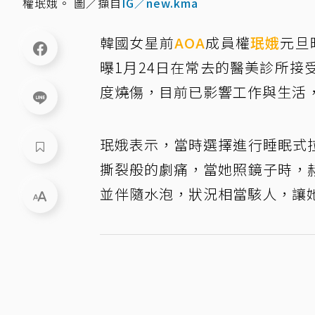
權珉娥。 圖／擷自
IG／new.kma
韓國女星前
AOA
成員權
珉娥
元旦
曝1月24日在常去的醫美診所
度燒傷，目前已影響工作與生活
珉娥表示，當時選擇進行睡眠式
撕裂般的劇痛，當她照鏡子時，
並伴隨水泡，狀況相當駭人，讓