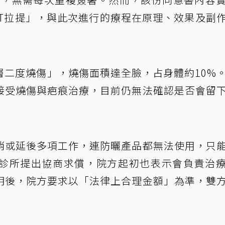
IFT拉提」，與此次進行的療程在原理、效果及副
層二度燒傷」，燒傷面積達全臉，占身體約10%
接受燒傷與疤痕治療，目前仍無法確認是否會留
消或延後多項工作，連防曬產品都無法使用，只
診所提出協商求償，院方起初也表示會負責治
明後，院方要求以「法律上合理金額」為準，雙