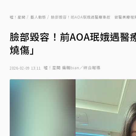
噓！星聞
藝人動態
臉部毀容！前AOA珉娥遇醫療事故 做醫美療程
臉部毀容！前AOA珉娥遇醫
燒傷」
噓！星聞 編輯bian／綜合報導
2026-02-09 13:11