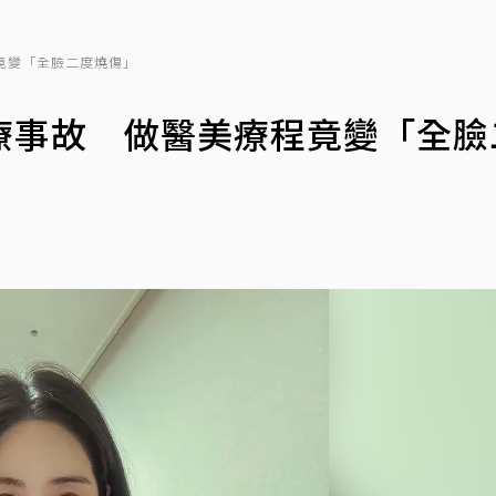
竟變「全臉二度燒傷」
療事故 做醫美療程竟變「全臉