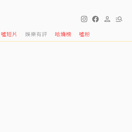
噓短片
娛樂有評
哈燒榜
噓粉