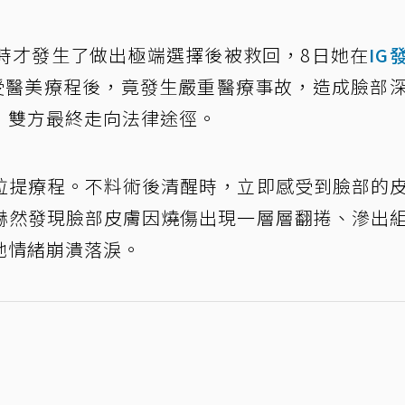
時才發生了做出極端選擇後被救回，8日她在
IG
接受醫美療程後，竟發生嚴重醫療事故，造成臉部
，雙方最終走向法律途徑。
拉提療程。不料術後清醒時，立即感受到臉部的
赫然發現臉部皮膚因燒傷出現一層層翻捲、滲出
她情緒崩潰落淚。