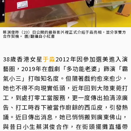
蔡淇俊昨（23）日公開的最新影片裡正式介紹于淼亮相，並分享雙方
合作契機。 圖/翻攝自小紅書
38歲香港女星
于淼
2012年因參加選美進入演
藝圈，2019年在戲劇「多功能老婆」飾演「霸
氣小三」打咖知名度。但隨著戲約愈來愈少，
她也不得不向現實低頭，近年回到大陸東菀打
工，到處打零工當服務，更一度傳出拍清涼廣
告、打工時吞下被當作廚餘的西瓜皮，引發熱
議。近日傳出消息，她已悄悄搬到廣東佛山，
與昔日小生蔡淇俊合作，在街頭擺攤直播帶