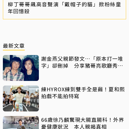
柳丁哥哥飆高音聲演「戴帽子的貓」掀粉絲童
年回憶殺
最新文章
謝金燕父親節發文…「原本打一堆
字」卻刪掉 分享豬哥亮歌廳秀歌
曲懷念
練HYROX練到雙手全是繭！夏和熙
拍戲不能拍特寫
66歲徐乃麟驚現大腸直腸科！外界
憂健康狀況 本人親揭真相