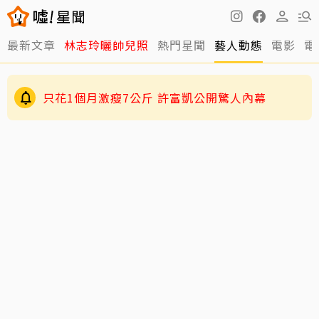
最新文章
林志玲曬帥兒照
熱門星聞
藝人動態
電影
電
只花1個月激瘦7公斤 許富凱公開驚人內幕