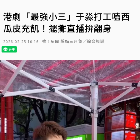
港劇「最強小三」于淼打工嗑西
瓜皮充飢！擺攤直播拚翻身
噓！星聞 編輯三月兔／綜合報導
2026-02-25 10:16