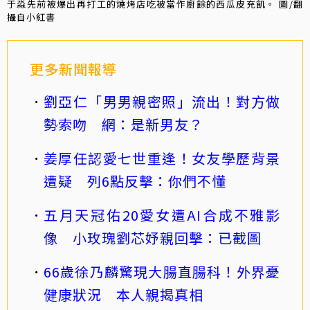
于淼先前被爆出再打工的燒烤店吃被當作廚餘的西瓜皮充飢。 圖/翻
攝自小紅書
更多新聞報導
劉亞仁「男男親密照」流出！對方做
勢索吻 網：是新男友？
姜厚任認愛七世重逢！女友學歷背景
遭疑 列6點反擊：你們不懂
五月天冠佑20愛女遭AI合成不雅影
像 小玫瑰劉芯妤親回擊：已截圖
66歲徐乃麟驚現大腸直腸科！外界憂
健康狀況 本人親揭真相