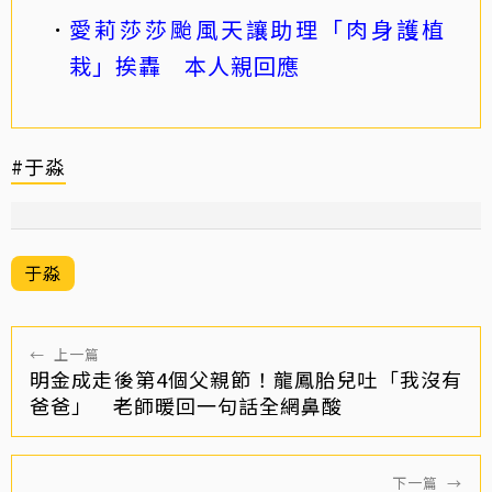
愛莉莎莎颱風天讓助理「肉身護植
栽」挨轟 本人親回應
#于淼
于淼
←
上一篇
明金成走後第4個父親節！龍鳳胎兒吐「我沒有
爸爸」 老師暖回一句話全網鼻酸
下一篇
→