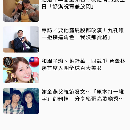
日「舒淇祝壽兼放閃」
專訪／要他露屁股都敢演！九孔唯
一拒接這角色「我沒那資格」
和周子瑜、葉舒華一同競爭 台灣林
莎首度入圍全球百大美女
謝金燕父親節發文…「原本打一堆
字」卻刪掉 分享豬哥亮歌廳秀歌
曲懷念