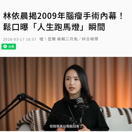
林依晨揭2009年腦瘤手術內幕！
鬆口曝「人生跑馬燈」瞬間
噓！星聞 編輯三月兔／綜合報導
2026-03-17 16:57