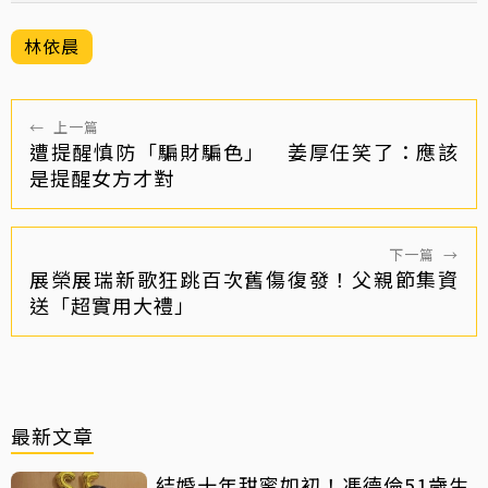
林依晨
←
上一篇
遭提醒慎防「騙財騙色」 姜厚任笑了：應該
是提醒女方才對
下一篇
→
展榮展瑞新歌狂跳百次舊傷復發！父親節集資
送「超實用大禮」
最新文章
結婚十年甜蜜如初！馮德倫51歲生