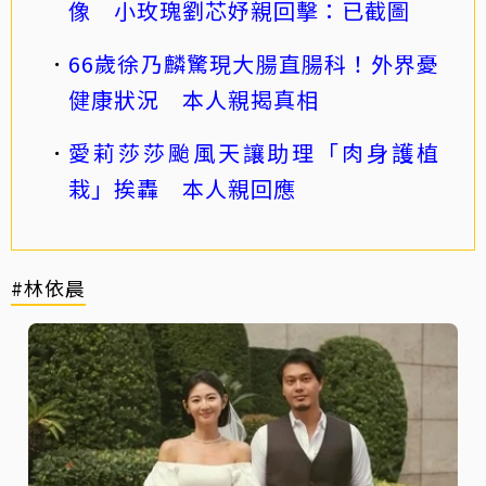
像 小玫瑰劉芯妤親回擊：已截圖
66歲徐乃麟驚現大腸直腸科！外界憂
健康狀況 本人親揭真相
愛莉莎莎颱風天讓助理「肉身護植
栽」挨轟 本人親回應
#林依晨