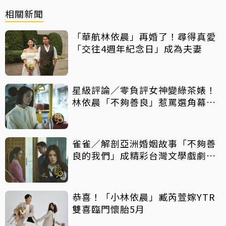
相關新聞
「華航林依晨」再婚了！尋得真愛
「交往4週年紀念日」成為夫妻
星級評論／零負評女神變綠茶婊！
林依晨「不夠善良」惹罵選角幕後
揭密
雀雀／解剖亞洲婚姻故事「不夠善
良的我們」成精彩台灣文學戲劇作
品
恭喜！「小林依晨」臧芮萱嫁YTR
雙喜臨門懷胎5月