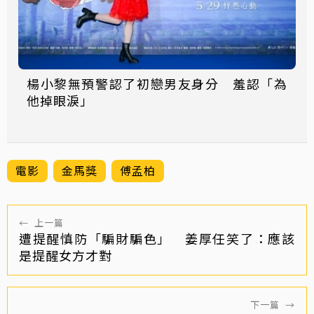
楊小黎無預警認了初戀男友身分 羞認「為
他掉眼淚」
電影
金馬獎
傅孟柏
←
上一篇
遭提醒慎防「騙財騙色」 姜厚任笑了：應該
是提醒女方才對
下一篇
→