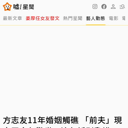
最新文章
姜厚任女友發文
熱門星聞
藝人動態
電影
電
方志友11年婚姻觸礁 「前夫」現