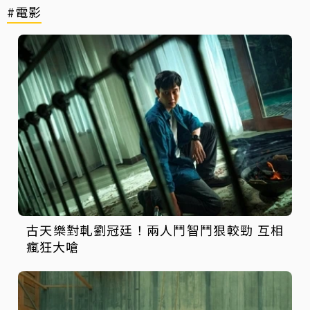
#電影
古天樂對軋劉冠廷！兩人鬥智鬥狠較勁 互相
瘋狂大嗆