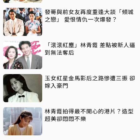
發哥與前女友再度重逢大談「傾城
之戀」 愛恨情仇一次爆發？
「滾滾紅塵」林青霞 差點被新人逼
到無法奪后
玉女紅星金馬影后之路慘遭三振 卻
嫁入豪門
林青霞拍得最不開心的港片？造型
超美卻悶悶不樂