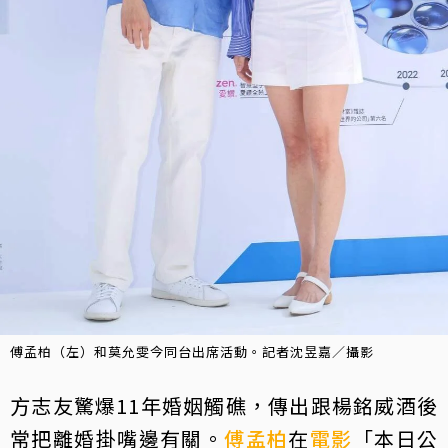
傅孟柏（左）和莫允雯今同台出席活動。記者沈昱嘉／攝影
方志友驚爆11年婚姻觸礁，傳出跟楊銘威酒後
常把離婚掛嘴邊有關。
傅孟柏
在
電影
「本日公