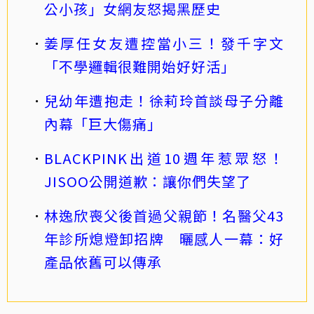
公小孩」女網友怒揭黑歷史
姜厚任女友遭控當小三！發千字文
「不學邏輯很難開始好好活」
兒幼年遭抱走！徐莉玲首談母子分離
內幕「巨大傷痛」
BLACKPINK出道10週年惹眾怒！
JISOO公開道歉：讓你們失望了
林逸欣喪父後首過父親節！名醫父43
年診所熄燈卸招牌 曬感人一幕：好
產品依舊可以傳承