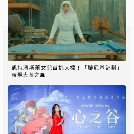
凱特溫斯蕾女兒首挑大樑！「腓尼基計劃」
表現大將之風