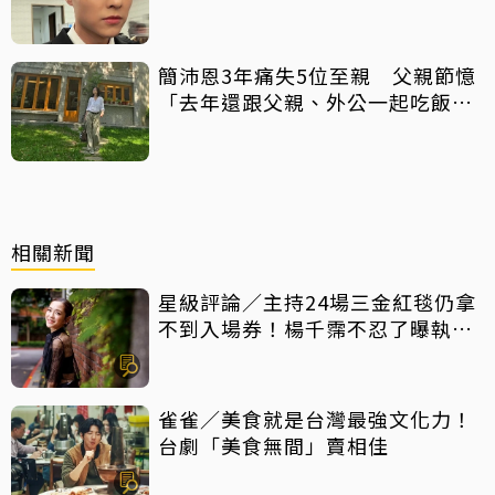
簡沛恩3年痛失5位至親 父親節憶
「去年還跟父親、外公一起吃飯聊
天」
相關新聞
星級評論／主持24場三金紅毯仍拿
不到入場券！楊千霈不忍了曝執委
會1舉動「當場爆淚」
雀雀／美食就是台灣最強文化力！
台劇「美食無間」賣相佳