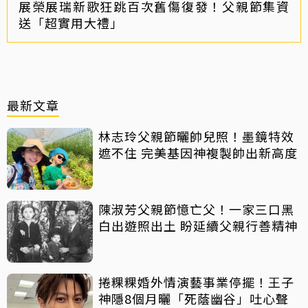
展榮展瑞新歌狂跳百次舊傷復發！父親節集資
送「超實用大禮」
最新文章
林志玲父親節曬帥兒照！墨鏡特效
遮不住 完美基因神複製帥出新高度
陳淑芳父親節憶亡父！一家三口黑
白出遊照出土 盼延續父親行善精神
捲粿粿婚外情演藝事業停擺！王子
神隱8個月曬「死蔭幽谷」吐心聲