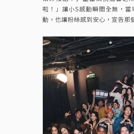
啦！」讓小S感動瞬間全無，當
動，也讓粉絲感到安心，宣告那