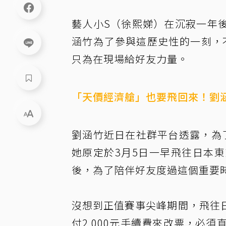
藝人小S（徐熙娣）在沉寂一年
涵竹為了參與這歷史性的一刻，
只為在現場給好友力量。
「天價經濟艙」也要飛回來！劉涵
劉涵竹
近日在社群平台透露
，為
她原定於3月5日一早飛往日本
後，為了陪伴好友度過這個重要
沒想到正值賽事尖峰期間，飛往
付2,000元手續費來改票，必