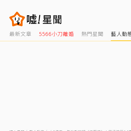
最新文章
5566小刀離婚
熱門星聞
藝人動