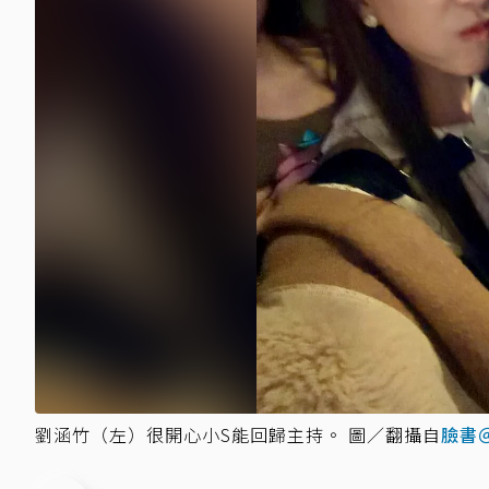
劉涵竹（左）很開心小S能回歸主持。 圖／翻攝自
臉書