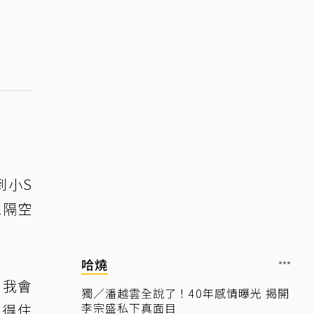
到小S
2隔空
哈燒
，我會
獨／潘越雲全說了！40年感情曝光 揭開
李宗盛私下真面目
接得住