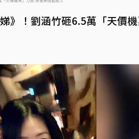
萬「天價機票」力挺 背後原因超感人
娣》！劉涵竹砸6.5萬「天價