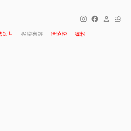
噓短片
娛樂有評
哈燒榜
噓粉