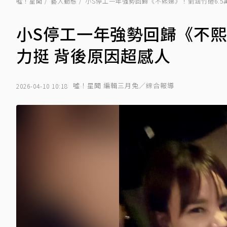
噓！星聞
藝人動態
小S停工一年強勢回歸《不熙娣》！劉涵竹砸6.5
小S停工一年強勢回歸《不熙
力挺 背後原因超感人
噓！星聞 編輯三月兔／綜合報導
2026-04-10 10:18