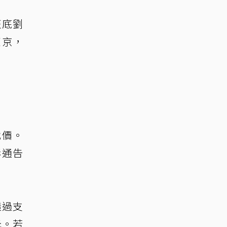
班底劉
東京，
代價。
影通告
透過支
元。若