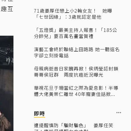
逗趣互
71歲姜厚任戀上小2輪女友！ 她曝
「七世因緣」：3歲就認定是他
「五燈獎」最美主持人報喜！「185公
分帥兒」要百萬名畫當賀禮
演藝工會終於聯絡上田路路 她一聽這名
字卻立刻掛電話
母親病逝昔日家醜再掀！侯炳瑩認封鎖
哥哥侯冠群 兩度抗癌近況曝光
華視花旦于珊當紅之際為愛息影！半導
體大佬黃崇仁離世 40年寵妻佳話掀...
即時
遭提醒慎防「騙財騙色」 姜厚任笑