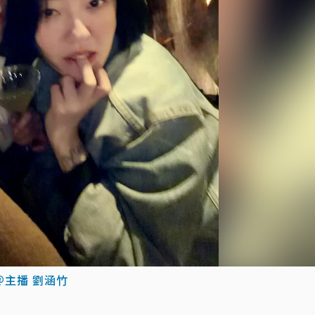
＠主播 劉涵竹