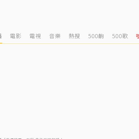
態
電影
電視
音樂
熱搜
500齣
500歌