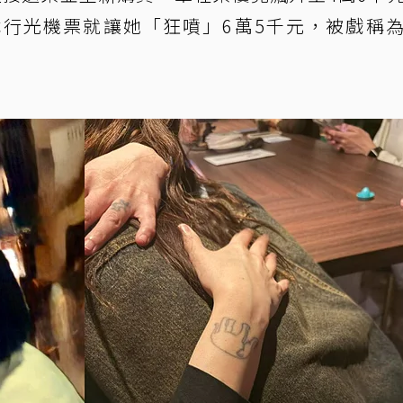
行光機票就讓她「狂噴」6萬5千元，被戲稱