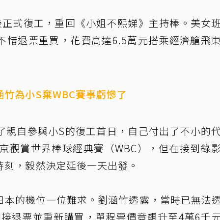
後正式復工，重回《小姐不熙娣》主持棒。美女
不惜退票重買，花費高達6.5萬元搭乘經濟艙飛
竹為小S棄WBC賽事虧慘了
了親自參與小S的復工首日，自己付出了不小的
東京觀賞世界棒球經典賽（WBC），但在接到錄
時刻，毅然決定延後一天出發。
日本的機位一位難求。劉涵竹透露，當時已無法
須直接退票並重新購買，單程票價竟飆升至4萬6千