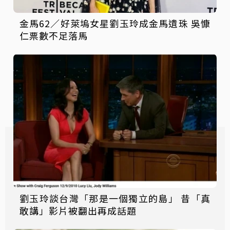
金馬62／好萊塢女星劉玉玲成金馬遺珠 吳慷
仁票數不足落馬
劉玉玲談台灣「那是一個獨立的島」 昔「真
敢講」影片被翻出再成話題