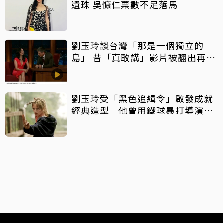
遺珠 吳慷仁票數不足落馬
劉玉玲談台灣「那是一個獨立的
島」 昔「真敢講」影片被翻出再成
話題
劉玉玲受「黑色追緝令」啟發成就
經典造型 他曾用鐵球暴打導演昆
汀頭