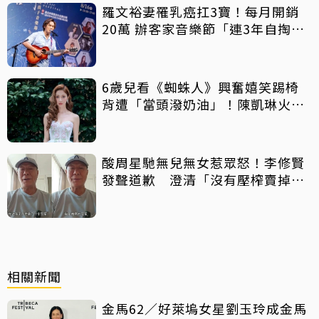
羅文裕妻罹乳癌扛3寶！每月開銷
20萬 辦客家音樂節「連3年自掏6
位數」
6歲兒看《蜘蛛人》興奮嬉笑踢椅
背遭「當頭潑奶油」！陳凱琳火速
道歉證實已報警
酸周星馳無兒無女惹眾怒！李修賢
發聲道歉 澄清「沒有壓榨賣掉
他」
相關新聞
金馬62／好萊塢女星劉玉玲成金馬