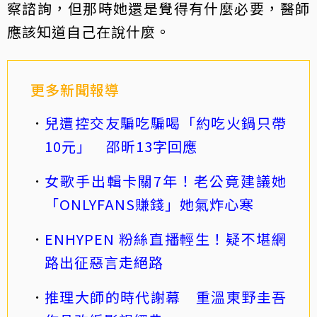
察諮詢，但那時她還是覺得有什麼必要，醫師
應該知道自己在說什麼。
更多新聞報導
兒遭控交友騙吃騙喝「約吃火鍋只帶
10元」 邵昕13字回應
女歌手出輯卡關7年！老公竟建議她
「ONLYFANS賺錢」她氣炸心寒
ENHYPEN 粉絲直播輕生！疑不堪網
路出征惡言走絕路
推理大師的時代謝幕 重溫東野圭吾