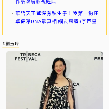
作品改編影視經典
華語天王驚爆有私生子！陸第一狗仔
卓偉曝DNA驗真相 網友瘋猜3字巨星
#劉玉玲