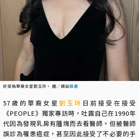
好萊塢華裔女星劉玉玲。 圖／擷自
臉書
57歲的華裔女星
劉玉玲
日前接受在接受
《PEOPLE》獨家專訪時，吐露自己在1990年
代因為發現乳房有腫塊而去看醫師。但被醫師
誤診為罹患癌症，甚至因此接受了不必要的手