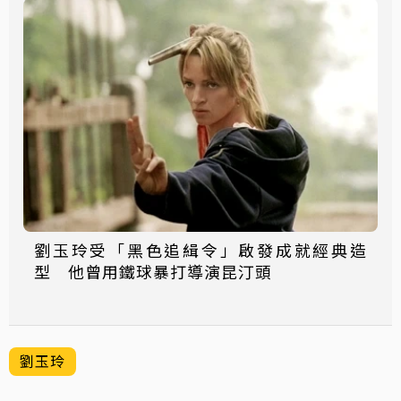
劉玉玲受「黑色追緝令」啟發成就經典造
型 他曾用鐵球暴打導演昆汀頭
劉玉玲