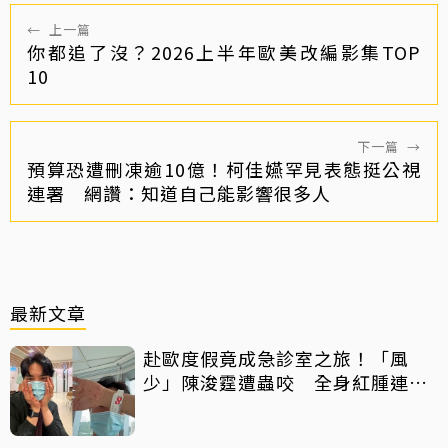
←
上一篇
你都追了沒？2026上半年歐美改編影集TOP
10
下一篇
→
預算恐遭刪凍逾10億！柯佳嬿罕見表態挺公視
連署 網讚：知道自己能影響很多人
最新文章
赴歐度假竟成急診室之旅！「風
少」陳浚霆遭蟲咬 全身紅腫連說
話都困難