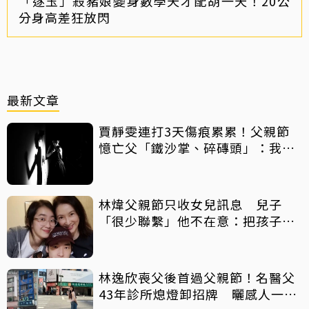
「逐玉」殺豬娘變身數學天才配胡一天！20公
分身高差狂放閃
最新文章
賈靜雯連打3天傷痕累累！父親節
憶亡父「鐵沙掌、碎磚頭」：我身
上有你的帥氣
林煒父親節只收女兒訊息 兒子
「很少聯繫」他不在意：把孩子當
朋友
林逸欣喪父後首過父親節！名醫父
43年診所熄燈卸招牌 曬感人一