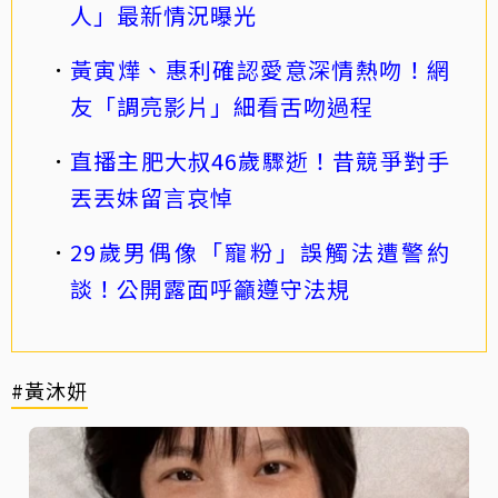
人」最新情況曝光
黃寅燁、惠利確認愛意深情熱吻！網
友「調亮影片」細看舌吻過程
直播主肥大叔46歲驟逝！昔競爭對手
丟丟妹留言哀悼
29歲男偶像「寵粉」誤觸法遭警約
談！公開露面呼籲遵守法規
#黃沐妍