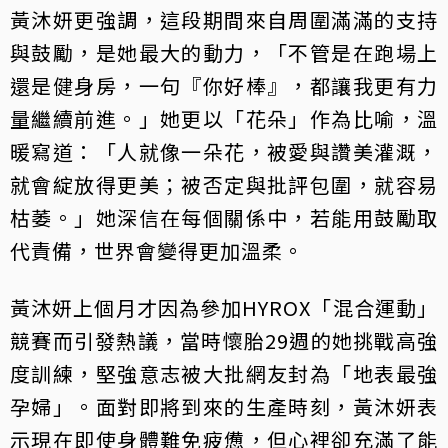
黃沐妍更強調，這段期間來自周圍滿滿的支持
與鼓勵，是她最大的動力，「不管是在跑場上
還是健身房，一句『你好棒』，都讓我更有力
量繼續前進。」她更以「花朵」作為比喻，溫
暖寫道：「人就像一朵花，被愛與讚美灌溉，
就會綻放得更美；被否定與批評包圍，就容易
枯萎。」她深信在每個關係中，若能用鼓勵取
代責備，世界會變得更加溫柔。
黃沐妍上個月才因為參加HYROX「混合運動」
競賽而引發熱議，當時懷胎29週的她挑戰高強
度訓練，堅強意志被大批網友封為「地表最強
孕婦」。面對即將到來的生產時刻，黃沐妍表
示現在即使身體難免疲憊，但心裡卻充滿了能