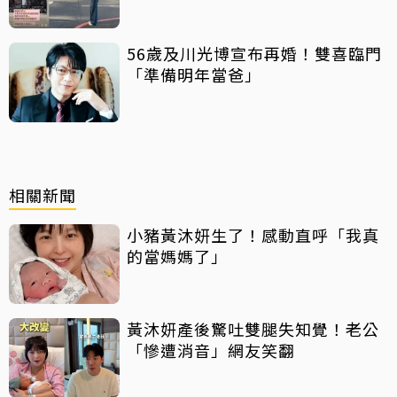
幕：好產品依舊可以傳承
56歲及川光博宣布再婚！雙喜臨門
「準備明年當爸」
相關新聞
小豬黃沐妍生了！感動直呼「我真
的當媽媽了」
黃沐妍產後驚吐雙腿失知覺！老公
「慘遭消音」網友笑翻