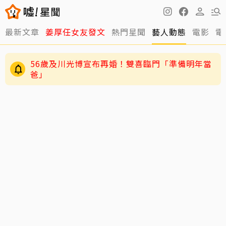
最新文章
姜厚任女友發文
熱門星聞
藝人動態
電影
電
56歲及川光博宣布再婚！雙喜臨門「準備明年當
爸」