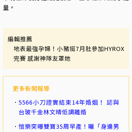
量。
編輯推薦
地表最強孕婦！小豬挺7月肚參加HYROX
完賽 感謝神隊友罩她
更多新聞報導
5566小刀證實結束14年婚姻！ 認與
台玻千金林文晴低調離婚
愷樂突曝雙寶35周早產！曬「身邊男