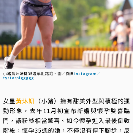
小豬黃沐妍挺35週孕肚路跑。圖／擷自
Instagram／
tystarpiggggg
女星
黃沐妍
（小豬）擁有甜美外型與積極的運
動形象，去年11月初宣布新婚與懷孕雙喜臨
門，讓粉絲相當驚喜。如今懷孕進入最後倒數
階段，懷孕35週的她，不僅沒有停下腳步，反