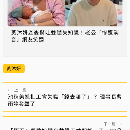
黃沐妍產後驚吐雙腿失知覺！老公「慘遭消
音」網友笑翻
黃沐妍
←
上一篇
池秋美怒批工會失職「錢去哪了」？ 理事長曹
雨婷發聲了
下一篇
→