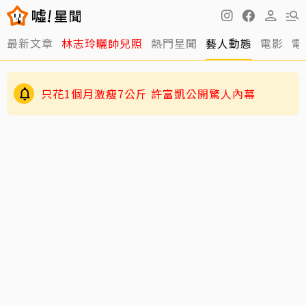
最新文章
林志玲曬帥兒照
熱門星聞
藝人動態
電影
電
只花1個月激瘦7公斤 許富凱公開驚人內幕