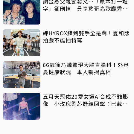
謝金燕父親節發文…「原本打一堆
字」卻刪掉 分享豬哥亮歌廳秀歌
曲懷念
練HYROX練到雙手全是繭！夏和熙
拍戲不能拍特寫
66歲徐乃麟驚現大腸直腸科！外界
憂健康狀況 本人親揭真相
五月天冠佑20愛女遭AI合成不雅影
像 小玫瑰劉芯妤親回擊：已截圖
存證