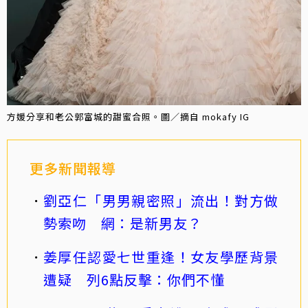
方媛分享和老公郭富城的甜蜜合照。圖／摘自 mokafy IG
更多新聞報導
劉亞仁「男男親密照」流出！對方做
勢索吻 網：是新男友？
姜厚任認愛七世重逢！女友學歷背景
遭疑 列6點反擊：你們不懂