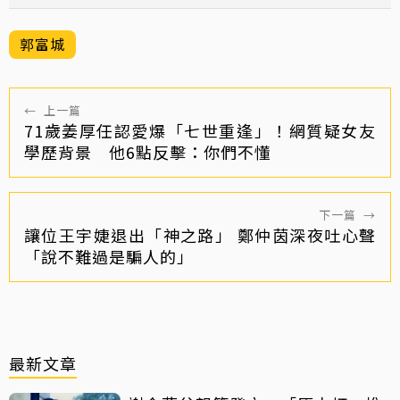
郭富城
←
上一篇
71歲姜厚任認愛爆「七世重逢」！網質疑女友
學歷背景 他6點反擊：你們不懂
下一篇
→
讓位王宇婕退出「神之路」 鄭仲茵深夜吐心聲
「說不難過是騙人的」
最新文章