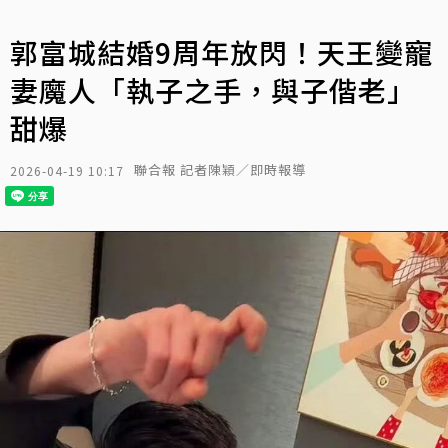
郭富城結婚9周年放閃！天王變寵
妻魔人「執子之手，與子偕老」
甜爆
聯合報 記者陳穎／即時報導
2026-04-19 10:17