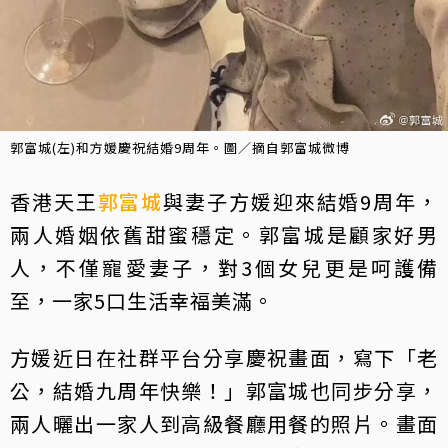
郭富城(左)和方媛慶祝結婚9周年。圖／摘自郭富城微博
香港天王
郭富城
與妻子方媛迎來結婚9周年，
兩人婚姻依舊甜蜜穩定。郭富城是顧家好男
人，不僅寵愛妻子，對3個女兒更是呵護備
至，一家5口生活幸福美滿。
方媛近日在社群平台分享慶祝畫面，寫下「老
公，結婚九周年快樂！」郭富城也同步分享，
兩人曬出一家人到高級餐廳用餐的照片。畫面