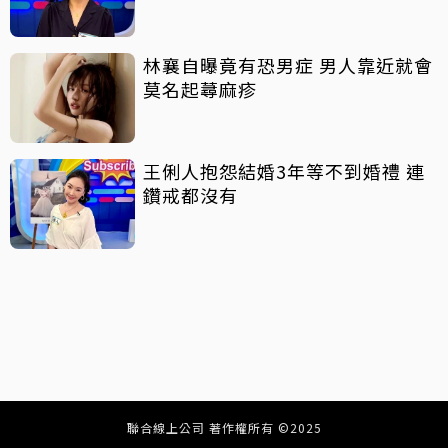
林襄自曝竟有恐男症 男人靠近就會
莫名起蕁麻疹
王俐人抱怨結婚3年等不到婚禮 連
鑽戒都沒有
聯合線上公司 著作權所有 ©2025