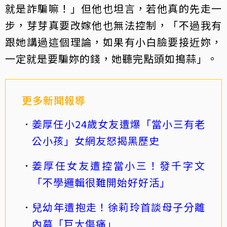
就是詐騙嘛！」但他也坦言，若他真的先走一
步，芽芽真要改嫁他也無法控制，「不過我有
跟她講過這個理論，如果有小白臉要接近妳，
一定就是要騙妳的錢，她聽完點頭如搗蒜」。
更多新聞報導
姜厚任小24歲女友遭爆「當小三有老
公小孩」女網友怒揭黑歷史
姜厚任女友遭控當小三！發千字文
「不學邏輯很難開始好好活」
兒幼年遭抱走！徐莉玲首談母子分離
內幕「巨大傷痛」