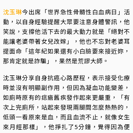
沈玉琳
今出席「世界急性骨髓性白血病日」活
動，以自身經驗提醒大眾要注意身體警訊，他
笑說，支撐他活下去的最大動力就是「絕對不
能讓老婆帶著女兒改嫁」，他也不忘對老婆耳
提面命「這年紀如果還有小白臉要來接近妳，
那肯定就是詐騙」，果然是荒謬大師。
沈玉琳分享自身抗癌心路歷程，表示接受化療
時並沒有明顯副作用，但因為凝血功能變差，
如廁時原有的痣瘡舊疾發作起來更嚴重，「有
次上完廁所，站起來發現兩腿間怎麼熱熱的，
低頭一看原來是血，而且血流不止，就像女生
來月經那樣」，他掙扎了5分鐘，覺得因為便