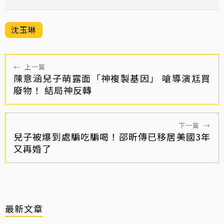
沈玉琳
←
上一篇
陳意涵兒子萌露面「神複製基因」 嗆導演尪買
廢物！ 結局神反轉
下一篇
→
兒子被爆到處騙吃騙喝！邵昕傳已移居美國3年
又再婚了
最新文章