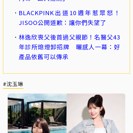
BLACKPINK出道10週年惹眾怒！
JISOO公開道歉：讓你們失望了
林逸欣喪父後首過父親節！名醫父43
年診所熄燈卸招牌 曬感人一幕：好
產品依舊可以傳承
#沈玉琳