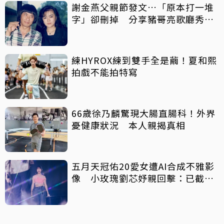
謝金燕父親節發文…「原本打一堆
字」卻刪掉 分享豬哥亮歌廳秀歌
曲懷念
練HYROX練到雙手全是繭！夏和熙
拍戲不能拍特寫
66歲徐乃麟驚現大腸直腸科！外界
憂健康狀況 本人親揭真相
五月天冠佑20愛女遭AI合成不雅影
像 小玫瑰劉芯妤親回擊：已截圖
存證