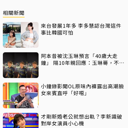
相關新聞
來台發展1年多 李多慧認台灣這件
事比韓國可怕
阿本昔被沈玉琳預言「40歲大走
鐘」 隔10年親回應：玉琳哥，不好
意思囉！
小鐘錄影聞OL原味內褲露出高潮臉
女來賓直呼「好噁」
才剛新婚老公就想出軌？李新識破
對岸女演員小心機