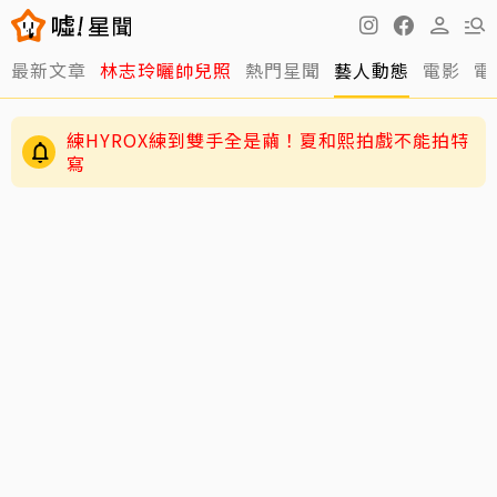
練HYROX練到雙手全是繭！夏和熙拍戲不能拍特
最新文章
林志玲曬帥兒照
熱門星聞
藝人動態
電影
電
寫
愛莉莎莎颱風天讓助理「肉身護植栽」挨轟 本
人親回應