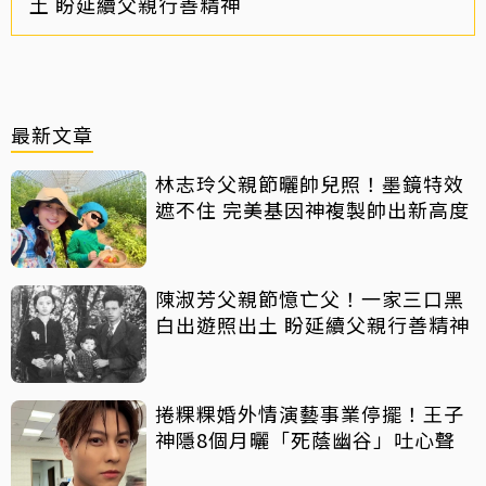
土 盼延續父親行善精神
最新文章
林志玲父親節曬帥兒照！墨鏡特效
遮不住 完美基因神複製帥出新高度
陳淑芳父親節憶亡父！一家三口黑
白出遊照出土 盼延續父親行善精神
捲粿粿婚外情演藝事業停擺！王子
神隱8個月曬「死蔭幽谷」吐心聲