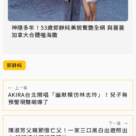
神隱多年！53歲郭靜純美貌驚艷全網 與薔薔
加拿大合體嗑海膽
郭靜純
←
上一篇
AKIRA台北開唱「幽默模仿林志玲」！兒子無
預警現聲萌爆了
下一篇
→
陳淑芳父親節憶亡父！一家三口黑白出遊照出