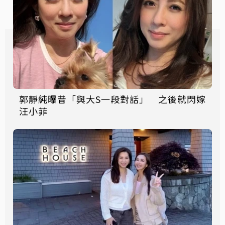
郭靜純曝昔「與大S一段對話」 之後就閃嫁
汪小菲