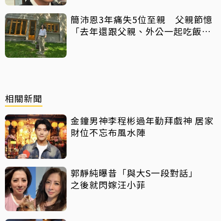
簡沛恩3年痛失5位至親 父親節憶
「去年還跟父親、外公一起吃飯聊
天」
相關新聞
金鐘男神李程彬過年勤拜戲神 居家
財位不忘布風水陣
郭靜純曝昔「與大S一段對話」
之後就閃嫁汪小菲