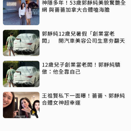
神隱多年！53歲郭靜純美貌驚艷全
網 與薔薔加拿大合體嗑海膽
郭靜純12歲兒暑假「創業當老
闆」 開汽車美容公司生意夯翻天
12歲兒子創業當老闆！郭靜純驕
傲：他全靠自己
王祖賢私下一面曝！薔薔、郭靜純
合體女神超幸運