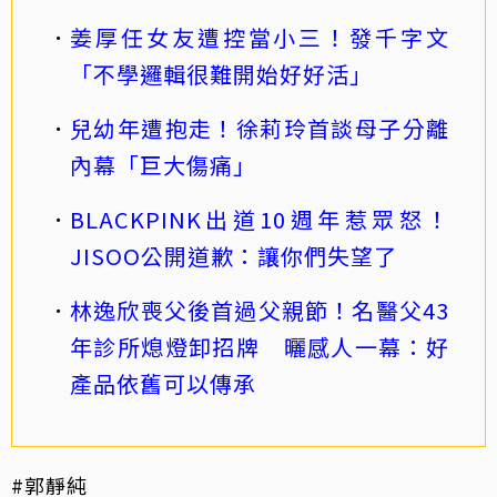
姜厚任女友遭控當小三！發千字文
「不學邏輯很難開始好好活」
兒幼年遭抱走！徐莉玲首談母子分離
內幕「巨大傷痛」
BLACKPINK出道10週年惹眾怒！
JISOO公開道歉：讓你們失望了
林逸欣喪父後首過父親節！名醫父43
年診所熄燈卸招牌 曬感人一幕：好
產品依舊可以傳承
#郭靜純