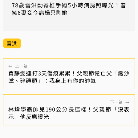
78歲雷洪動脊椎手術5小時病房照曝光！昔
擁6妻妾今病榻只剩她
雷洪
←
上一篇
賈靜雯連打3天傷痕累累！父親節憶亡父「鐵沙
掌、碎磚頭」：我身上有你的帥氣
下一篇
→
林煒學霸帥兒190公分長這樣！父親節「沒表
示」他反應曝光