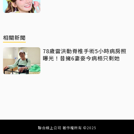
相關新聞
78歲雷洪動脊椎手術5小時病房照
曝光！昔擁6妻妾今病榻只剩她
聯合線上公司 著作權所有 ©2025