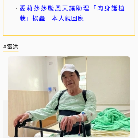
愛莉莎莎颱風天讓助理「肉身護植
栽」挨轟 本人親回應
#雷洪