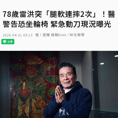
78歲雷洪突「腿軟連摔2次」！醫
警告恐坐輪椅 緊急動刀現況曝光
噓！星聞 編輯bian／綜合報導
2026-04-21 09:13