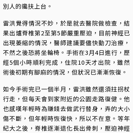
別人的攙扶上台。
雷洪覺得情況不妙，於是就去醫院做檢查，結
果出爐脊椎第2至第5節嚴重壓迫，目前神經已
出現萎縮的情況，醫師建議要儘快動刀治療，
不然之後恐將坐輪椅。手術在3月4日進行，歷
經5個小時順利完成，住院10天才出院，雖然
術後初期有腳麻的情況，但狀況已漸漸恢復。
如今手術完已一個半月，雷洪雖然還須拄拐杖
行走，但每天會到家附近的公園走路復健。他
也感嘆年輕時為賺錢去做武行替身，弄的大小
傷不斷，但年輕時恢復快，所以不在意。等年
紀大之後，脊椎逐漸退化長出骨刺，壓迫神經