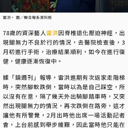
雷洪。 圖／聯合報系資料照
78歲的資深藝人
雷洪
因脊椎退化壓迫神經，出
現腿無力不良於行的情況，去醫院檢查後，3
月初進行手術，治療結果順利，如今在進行復
健，健康逐漸恢復中。
據「鏡週刊」報導，雷洪進期有次返家走階梯
時，突然腳軟跌倒，當時以為是自己踩空，所
以沒有在意，隔了幾天外出騎腳踏車時，又突
然出現腿無力的情況，再次跌倒在路旁，這才
讓他有所警覺，2月出時他出席一場活動記者
會，上台前感到舉步維艱，因此當時他只能在