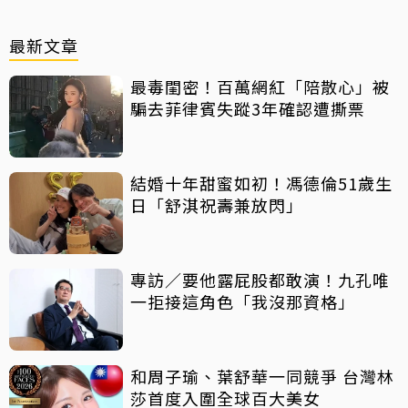
最新文章
最毒閨密！百萬網紅「陪散心」被
騙去菲律賓失蹤3年確認遭撕票
結婚十年甜蜜如初！馮德倫51歲生
日「舒淇祝壽兼放閃」
專訪／要他露屁股都敢演！九孔唯
一拒接這角色「我沒那資格」
和周子瑜、葉舒華一同競爭 台灣林
莎首度入圍全球百大美女