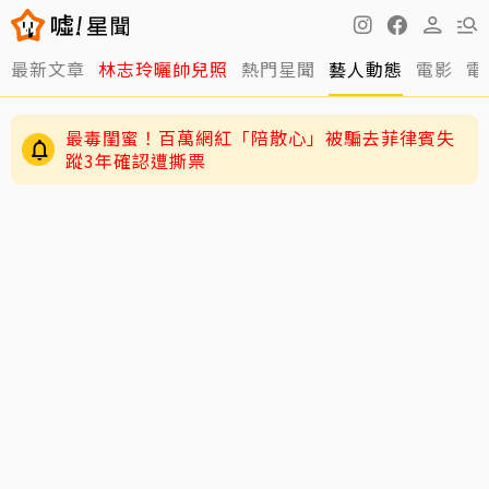
最新文章
林志玲曬帥兒照
熱門星聞
藝人動態
電影
電
最毒閨蜜！百萬網紅「陪散心」被騙去菲律賓失
蹤3年確認遭撕票